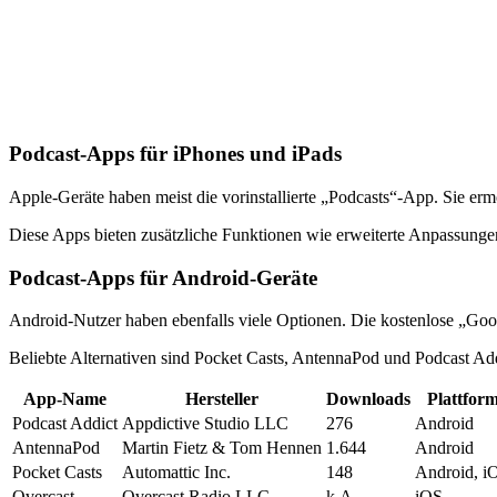
Podcast-Apps für iPhones und iPads
Apple-Geräte haben meist die vorinstallierte „Podcasts“-App. Sie er
Diese Apps bieten zusätzliche Funktionen wie erweiterte Anpassungen
Podcast-Apps für Android-Geräte
Android-Nutzer haben ebenfalls viele Optionen. Die kostenlose „Goog
Beliebte Alternativen sind Pocket Casts, AntennaPod und Podcast A
App-Name
Hersteller
Downloads
Plattfor
Podcast Addict
Appdictive Studio LLC
276
Android
AntennaPod
Martin Fietz & Tom Hennen
1.644
Android
Pocket Casts
Automattic Inc.
148
Android, i
Overcast
Overcast Radio LLC
k.A.
iOS