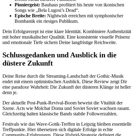
Pioniergeist:
Bauhaus profitiert bis heute von ikonischen
Songs wie „Bela Lugosi’s Dead“.
Epische Breite:
Nightwish erreichen mit symphonischer
Bombastik ein riesiges Publikum.
Dein Erfolgsrezept ist eine klare Identität. Kombiniere Authentizität
mit hoher musikalischer Qualität. Eine konsistente visuelle Präsenz
und emotionale Tiefe sichern Deine langfristige Reichweite.
Schlussgedanken und Ausblick in die
düstere Zukunft
Deine Reise durch die Streaming-Landschaft der Gothic-Musik
endet mit einem optimistischen Ausblick. Diese Review zeigt Dir
eine paradoxe Wahrheit: Die Zukunft der düsteren Klänge ist heller
denn je.
Der aktuelle Post-Punk-Revival-Boom beweist die Vitalität der
Szene. Acts wie Molchat Doma und Soviet Soviet wachsen rasant.
Gleichzeitig halten klassische Bands stabile Followerzahlen.
Festivals wie das Wave-Gotik-Treffen in Leipzig bleiben essentielle
Treffpunkte. Hier übersetzen sich digitale Erfolge in echte
Community-Erfahrungen. Diese Hybrid-Strategie definiert die