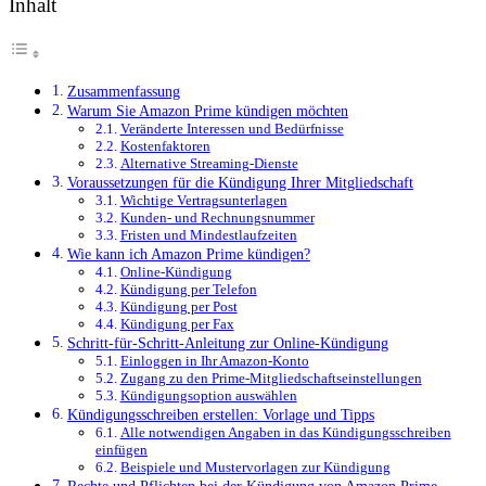
Inhalt
Zusammenfassung
Warum Sie Amazon Prime kündigen möchten
Veränderte Interessen und Bedürfnisse
Kostenfaktoren
Alternative Streaming-Dienste
Voraussetzungen für die Kündigung Ihrer Mitgliedschaft
Wichtige Vertragsunterlagen
Kunden- und Rechnungsnummer
Fristen und Mindestlaufzeiten
Wie kann ich Amazon Prime kündigen?
Online-Kündigung
Kündigung per Telefon
Kündigung per Post
Kündigung per Fax
Schritt-für-Schritt-Anleitung zur Online-Kündigung
Einloggen in Ihr Amazon-Konto
Zugang zu den Prime-Mitgliedschaftseinstellungen
Kündigungsoption auswählen
Kündigungsschreiben erstellen: Vorlage und Tipps
Alle notwendigen Angaben in das Kündigungsschreiben
einfügen
Beispiele und Mustervorlagen zur Kündigung
Rechte und Pflichten bei der Kündigung von Amazon Prime