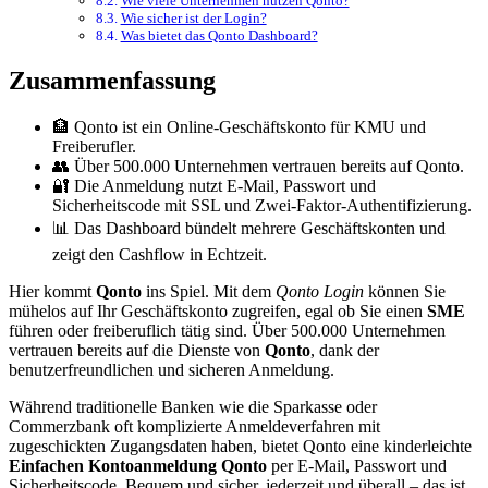
Wie viele Unternehmen nutzen Qonto?
Wie sicher ist der Login?
Was bietet das Qonto Dashboard?
Zusammenfassung
🏦 Qonto ist ein Online-Geschäftskonto für KMU und
Freiberufler.
👥 Über 500.000 Unternehmen vertrauen bereits auf Qonto.
🔐 Die Anmeldung nutzt E-Mail, Passwort und
Sicherheitscode mit SSL und Zwei-Faktor-Authentifizierung.
📊 Das Dashboard bündelt mehrere Geschäftskonten und
zeigt den Cashflow in Echtzeit.
Hier kommt
Qonto
ins Spiel. Mit dem
Qonto Login
können Sie
mühelos auf Ihr Geschäftskonto zugreifen, egal ob Sie einen
SME
führen oder freiberuflich tätig sind. Über 500.000 Unternehmen
vertrauen bereits auf die Dienste von
Qonto
, dank der
benutzerfreundlichen und sicheren Anmeldung.
Während traditionelle Banken wie die Sparkasse oder
Commerzbank oft komplizierte Anmeldeverfahren mit
zugeschickten Zugangsdaten haben, bietet Qonto eine kinderleichte
Einfachen Kontoanmeldung Qonto
per E-Mail, Passwort und
Sicherheitscode. Bequem und sicher, jederzeit und überall – das ist