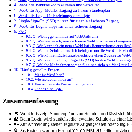
WebUntis Benutzerkonto erstellen und verwalten
WebUntis App: Mobiler Zugang zu Ihrem Stundenplan
WebUntis Login für Erziehungsberechtigte
Single-Sign-On (SSO) nutzen für einen einfacheren Zugang
WebUntis Login: Tipps für einen sicheren Zugang
FAQ
Q: Wie logge ich mich auf WebUntis ein?
Q: Was mache ich, wenn ich mein WebUntis Passwort vergesse
Q: Wie kann ich ein neues WebUntis Benutzerkonto erstellen?
Q: Welche Schritte muss ich befolgen, um die WebUntis Mobi
Q: Wie können Erziehungsberechtigte einen Zugang zu WebUn
Q: Wie kann ich Single-Sign-On (SSO) für den WebUntis Zug
Q: Welche Maßnahmen sorgen für einen sicheren WebUntis L
Häufig gestellte Fragen
Was ist WebUntis?
Wie melde ich mich an?
Wie ist das erste Passwort aufgebaut?
Gibt es eine App?
Zusammenfassung
📅 WebUntis zeigt Stundenpläne von Schulen und lässt sich üb
🏫 Beim Login wird zunächst die jeweilige Schule aus einer Li
🔑 Zur Anmeldung stehen reguläre Zugangsdaten oder Single-S
🔒 Das Erstpasswort im Format YYYYMMDD sollte umgehend 