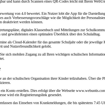
fügbar und kann durch Scannen eines QR-Codes leicht mit Ihrem Web
wertung von 4.0 bewertet. Ein Nutzer lobt die App für die Darstellun
 es auch Verbesserungsvorschläge wie die Möglichkeit der Personalisie
en deaktiviert werden können.
rtretungspläne, digitales Klassenbuch und Mitteilungen zur Schulkomm
n und gewährleisten einen optimalen Überblick über den Schulalltag.
mine als Cloud-Kalender für das gesamte Schuljahr oder die jeweilige 
t und Nutzerfreundlichkeit gelobt.
ie sich mobilen Zugang zu all Ihren wichtigen schulischen Informatio
tet.
e
iv an der schulischen Organisation ihrer Kinder teilzuhaben. Über die
zieren.
 ein Konto erstellen. Dies erfolgt über die Webseite www.webuntis.co
esse wird ein Registrierungslink gesendet.
mfassen das Einsehen von Krankmeldungen, die bis spätestens 7:45 Uh