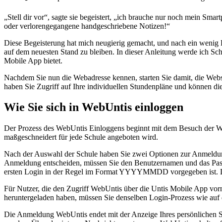
„Stell dir vor“, sagte sie begeistert, „ich brauche nur noch mein S
oder verlorengegangene handgeschriebene Notizen!“
Diese Begeisterung hat mich neugierig gemacht, und nach ein wenig
auf dem neuesten Stand zu bleiben. In dieser Anleitung werde ich Sch
Mobile App bietet.
Nachdem Sie nun die Webadresse kennen, starten Sie damit, die Webs
haben Sie Zugriff auf Ihre individuellen Stundenpläne und können die
Wie Sie sich in WebUntis einloggen
Der Prozess des WebUntis Einloggens beginnt mit dem Besuch der Web
maßgeschneidert für jede Schule angeboten wird.
Nach der Auswahl der Schule haben Sie zwei Optionen zur Anmeldung
Anmeldung entscheiden, müssen Sie den Benutzernamen und das Pas
ersten Login in der Regel im Format YYYYMMDD vorgegeben ist. Die
Für Nutzer, die den Zugriff WebUntis über die Untis Mobile App vor
heruntergeladen haben, müssen Sie denselben Login-Prozess wie auf d
Die Anmeldung WebUntis endet mit der Anzeige Ihres persönlichen St