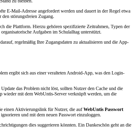
Stand zu bleiben.
üpfte E-Mail-Adresse angefordert werden und dauert in der Regel etwa
ür den störungsfreien Zugang.
ch die Plattform. Hierzu gehören spezifizierte Zeitrahmen, Typen der
rganisatorische Aufgaben im Schulalltag unterstützt.
darauf, regelmäßig Ihre Zugangsdaten zu aktualisieren und die App-
blem ergibt sich aus einer veralteten Android-App, was den Login-
 Update das Problem nicht löst, sollten Nutzer den Cache und die
App wieder mit dem WebUntis-Server verknüpft werden, um die
e einen Aktivierungslink für Nutzer, die auf
WebUntis Passwort
 ignorieren und mit dem neuen Passwort einzuloggen.
chrichtigungen dies suggerieren könnten. Ein Dankeschön geht an die