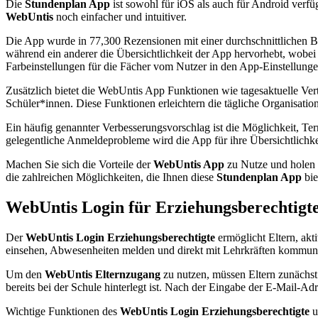
Die
Stundenplan App
ist sowohl für iOS als auch für Android ver
WebUntis
noch einfacher und intuitiver.
Die App wurde in 77,300 Rezensionen mit einer durchschnittlichen Be
während ein anderer die Übersichtlichkeit der App hervorhebt, wobei
Farbeinstellungen für die Fächer vom Nutzer in den App-Einstellung
Zusätzlich bietet die WebUntis App Funktionen wie tagesaktuelle Ve
Schüler*innen. Diese Funktionen erleichtern die tägliche Organisatio
Ein häufig genannter Verbesserungsvorschlag ist die Möglichkeit, Ter
gelegentliche Anmeldeprobleme wird die App für ihre Übersichtlichkei
Machen Sie sich die Vorteile der
WebUntis App
zu Nutze und holen S
die zahlreichen Möglichkeiten, die Ihnen diese
Stundenplan App
bie
WebUntis Login für Erziehungsberechtigt
Der
WebUntis Login Erziehungsberechtigte
ermöglicht Eltern, akt
einsehen, Abwesenheiten melden und direkt mit Lehrkräften kommuni
Um den
WebUntis Elternzugang
zu nutzen, müssen Eltern zunächst
bereits bei der Schule hinterlegt ist. Nach der Eingabe der E-Mail-Adr
Wichtige Funktionen des
WebUntis Login Erziehungsberechtigte
u