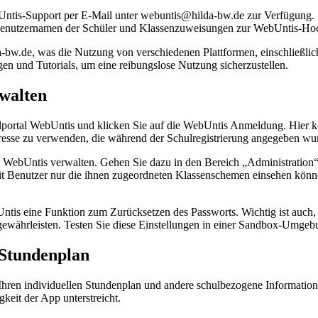
Untis-Support per E-Mail unter webuntis@hilda-bw.de zur Verfügung. 
e Benutzernamen der Schüler und Klassenzuweisungen zur WebUntis-Hoc
bw.de, was die Nutzung von verschiedenen Plattformen, einschließlich 
en und Tutorials, um eine reibungslose Nutzung sicherzustellen.
walten
lportal WebUntis und klicken Sie auf die WebUntis Anmeldung. Hier k
Adresse zu verwenden, die während der Schulregistrierung angegeben wu
ebUntis verwalten. Gehen Sie dazu in den Bereich „Administration“,
it Benutzer nur die ihnen zugeordneten Klassenschemen einsehen könne
bUntis eine Funktion zum Zurücksetzen des Passworts. Wichtig ist auch
gewährleisten. Testen Sie diese Einstellungen in einer Sandbox-Umge
Stundenplan
 Ihren individuellen Stundenplan und andere schulbezogene Informatio
keit der App unterstreicht.