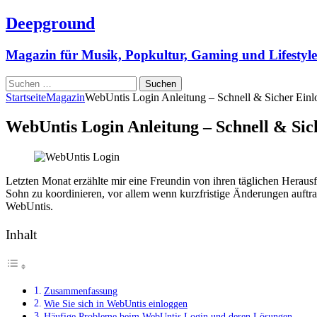
Deepground
Magazin für Musik, Popkultur, Gaming und Lifestyle
Suchen
nach:
Startseite
Magazin
WebUntis Login Anleitung – Schnell & Sicher Ein
WebUntis Login Anleitung – Schnell & Sic
Letzten Monat erzählte mir eine Freundin von ihren täglichen Heraus
Sohn zu koordinieren, vor allem wenn kurzfristige Änderungen auftrat
WebUntis.
Inhalt
Zusammenfassung
Wie Sie sich in WebUntis einloggen
Häufige Probleme beim WebUntis Login und deren Lösungen