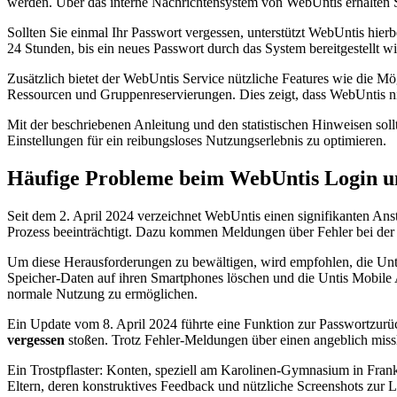
werden. Über das interne Nachrichtensystem von WebUntis erhalten Si
Sollten Sie einmal Ihr Passwort vergessen, unterstützt WebUntis hier
24 Stunden, bis ein neues Passwort durch das System bereitgestellt w
Zusätzlich bietet der WebUntis Service nützliche Features wie die Mö
Ressourcen und Gruppenreservierungen. Dies zeigt, dass WebUntis nic
Mit der beschriebenen Anleitung und den statistischen Hinweisen sol
Einstellungen für ein reibungsloses Nutzungserlebnis zu optimieren.
Häufige Probleme beim WebUntis Login u
Seit dem 2. April 2024 verzeichnet WebUntis einen signifikanten Ans
Prozess beeinträchtigt. Dazu kommen Meldungen über Fehler bei de
Um diese Herausforderungen zu bewältigen, wird empfohlen, die Untis
Speicher-Daten auf ihren Smartphones löschen und die Untis Mobile
normale Nutzung zu ermöglichen.
Ein Update vom 8. April 2024 führte eine Funktion zur Passwortzurüc
vergessen
stoßen. Trotz Fehler-Meldungen über einen angeblich mis
Ein Trostpflaster: Konten, speziell am Karolinen-Gymnasium in Fran
Eltern, deren konstruktives Feedback und nützliche Screenshots zur