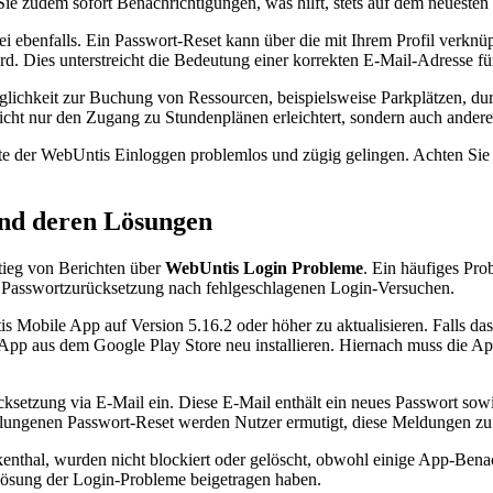
e zudem sofort Benachrichtigungen, was hilft, stets auf dem neuesten 
bei ebenfalls. Ein Passwort-Reset kann über die mit Ihrem Profil verkn
ird. Dies unterstreicht die Bedeutung einer korrekten E-Mail-Adresse f
glichkeit zur Buchung von Ressourcen, beispielsweise Parkplätzen, dur
ht nur den Zugang zu Stundenplänen erleichtert, sondern auch andere o
lte der WebUntis Einloggen problemlos und zügig gelingen. Achten Sie 
nd deren Lösungen
tieg von Berichten über
WebUntis Login Probleme
. Ein häufiges Pro
r Passwortzurücksetzung nach fehlgeschlagenen Login-Versuchen.
 Mobile App auf Version 5.16.2 oder höher zu aktualisieren. Falls das
 App aus dem Google Play Store neu installieren. Hiernach muss die 
ksetzung via E-Mail ein. Diese E-Mail enthält ein neues Passwort sowi
slungenen Passwort-Reset werden Nutzer ermutigt, diese Meldungen zu
kenthal, wurden nicht blockiert oder gelöscht, obwohl einige App-Bena
 Lösung der Login-Probleme beigetragen haben.