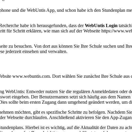
martphone und die WebUntis App, und schon habe ich den Stundenplan me
 Recherche habe ich herausgefunden, dass der
WebUntis Login
tatsäch
ritt für Schritt erklären, wie man sich auf der Webseite https://www.w
eite zu besuchen. Von dort aus können Sie Ihre Schule suchen und Ih
se jederzeit einsehen und verwalten.
site www.webuntis.com. Dort wählen Sie zunächst Ihre Schule aus der L
 WebUntis: Entweder nutzen Sie die regulären Anmeldedaten oder den 
swort eingeben. Der Benutzernamen setzt sich häufig aus dem Name
s sollte beim ersten Zugang dann umgehend geändert werden, um die
nehmen möchten, gibt es spezifische Schritte zu befolgen. Nachdem S
er Webseite durchlaufen. Anschließend aktivieren Sie den App-Zugang 
undenplans. Hierbei ist es wichtig, auf die Aktualität der Daten zu 