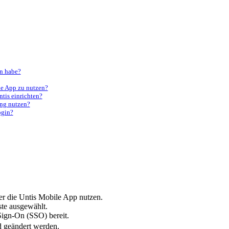
n habe?
le App zu nutzen?
tis einrichten?
ang nutzen?
ogin?
er die Untis Mobile App nutzen.
ste ausgewählt.
ign-On (SSO) bereit.
geändert werden.