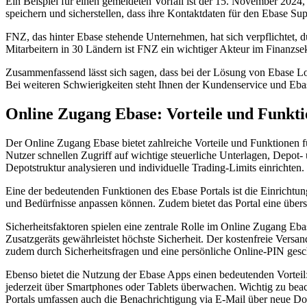
Ein Beispiel für einen gemeldeten Vorfall ist der 15. November 2024, 
speichern und sicherstellen, dass ihre Kontaktdaten für den Ebase Supp
FNZ, das hinter Ebase stehende Unternehmen, hat sich verpflichtet, 
Mitarbeitern in 30 Ländern ist FNZ ein wichtiger Akteur im Finanzsek
Zusammenfassend lässt sich sagen, dass bei der Lösung von Ebase Logi
Bei weiteren Schwierigkeiten steht Ihnen der Kundenservice und Eba
Online Zugang Ebase: Vorteile und Funkt
Der Online Zugang Ebase bietet zahlreiche Vorteile und Funktionen f
Nutzer schnellen Zugriff auf wichtige steuerliche Unterlagen, Depo
Depotstruktur analysieren und individuelle Trading-Limits einrichten.
Eine der bedeutenden Funktionen des Ebase Portals ist die Einrichtung
und Bedürfnisse anpassen können. Zudem bietet das Portal eine übersi
Sicherheitsfaktoren spielen eine zentrale Rolle im Online Zugang 
Zusatzgeräts gewährleistet höchste Sicherheit. Der kostenfreie Vers
zudem durch Sicherheitsfragen und eine persönliche Online-PIN gesch
Ebenso bietet die Nutzung der Ebase Apps einen bedeutenden Vortei
jederzeit über Smartphones oder Tablets überwachen. Wichtig zu beac
Portals umfassen auch die Benachrichtigung via E-Mail über neue Do