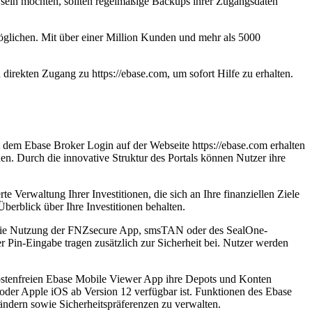
et sein möchten, sollten regelmäßige Backups ihrer Zugangsdaten
möglichen. Mit über einer Million Kunden und mehr als 5000
direkten Zugang zu https://ebase.com, um sofort Hilfe zu erhalten.
t dem Ebase Broker Login auf der Webseite https://ebase.com erhalten
. Durch die innovative Struktur des Portals können Nutzer ihre
e Verwaltung Ihrer Investitionen, die sich an Ihre finanziellen Ziele
berblick über Ihre Investitionen behalten.
nd die Nutzung der FNZsecure App, smsTAN oder des SealOne-
 Pin-Eingabe tragen zusätzlich zur Sicherheit bei. Nutzer werden
ostenfreien Ebase Mobile Viewer App ihre Depots und Konten
 oder Apple iOS ab Version 12 verfügbar ist. Funktionen des Ebase
ändern sowie Sicherheitspräferenzen zu verwalten.