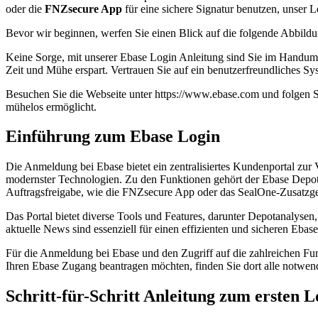
oder die
FNZsecure App
für eine sichere Signatur benutzen, unser L
Bevor wir beginnen, werfen Sie einen Blick auf die folgende Abbil
Keine Sorge, mit unserer Ebase Login Anleitung sind Sie im Handumdr
Zeit und Mühe erspart. Vertrauen Sie auf ein benutzerfreundliches Syst
Besuchen Sie die Webseite unter https://www.ebase.com und folgen S
mühelos ermöglicht.
Einführung zum Ebase Login
Die Anmeldung bei Ebase bietet ein zentralisiertes Kundenportal zur
modernster Technologien. Zu den Funktionen gehört der Ebase Depot L
Auftragsfreigabe, wie die FNZsecure App oder das SealOne-Zusatzge
Das Portal bietet diverse Tools und Features, darunter Depotanalyse
aktuelle News sind essenziell für einen effizienten und sicheren Eb
Für die Anmeldung bei Ebase und den Zugriff auf die zahlreichen F
Ihren Ebase Zugang beantragen möchten, finden Sie dort alle notwe
Schritt-für-Schritt Anleitung zum ersten L