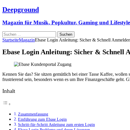
Deepground
Magazin für Musik, Popkultur, Gaming und Lifestyle
Suchen
nach:
Startseite
Magazin
Ebase Login Anleitung: Sicher & Schnell Anmelde
Ebase Login Anleitung: Sicher & Schnell
Kennen Sie das? Sie sitzen gemütlich bei einer Tasse Kaffee, wollen 
frustrierend sein, besonders wenn es um Ihre Finanzgeschäfte geht. 
Inhalt
Zusammenfassung
Einführung zum Ebase Login
Schritt-für-Schritt Anleitung zum ersten Login
Ebase Login Probleme und deren Lösungen