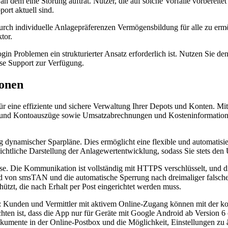
an dem eine Störung auftrat. Nutzer, die auf solche Vorfälle vorbereit
ort aktuell sind.
durch individuelle Anlagepräferenzen Vermögensbildung für alle zu er
tor.
n Problemen ein strukturierter Ansatz erforderlich ist. Nutzen Sie den 
se Support zur Verfügung.
ionen
ür eine effiziente und sichere Verwaltung Ihrer Depots und Konten. Mi
t- und Kontoauszüge sowie Umsatzabrechnungen und Kosteninformationen
 dynamischer Sparpläne. Dies ermöglicht eine flexible und automatisiert
chtliche Darstellung der Anlagewertentwicklung, sodass Sie stets den Ü
Ebase. Die Kommunikation ist vollständig mit HTTPS verschlüsselt, u
and von smsTAN und die automatische Sperrung nach dreimaliger falscher
ützt, die nach Erhalt per Post eingerichtet werden muss.
l: Kunden und Vermittler mit aktivem Online-Zugang können mit der k
hten ist, dass die App nur für Geräte mit Google Android ab Version 6
kumente in der Online-Postbox und die Möglichkeit, Einstellungen zu 