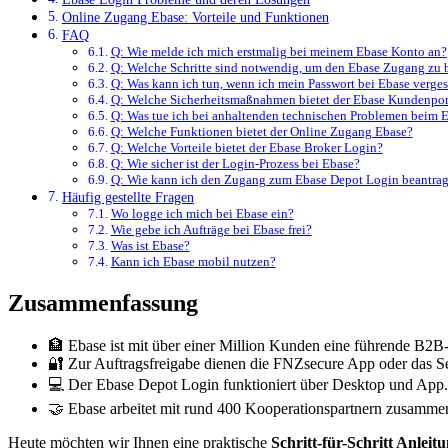
Online Zugang Ebase: Vorteile und Funktionen
FAQ
Q: Wie melde ich mich erstmalig bei meinem Ebase Konto an?
Q: Welche Schritte sind notwendig, um den Ebase Zugang zu 
Q: Was kann ich tun, wenn ich mein Passwort bei Ebase verge
Q: Welche Sicherheitsmaßnahmen bietet der Ebase Kundenpo
Q: Was tue ich bei anhaltenden technischen Problemen beim 
Q: Welche Funktionen bietet der Online Zugang Ebase?
Q: Welche Vorteile bietet der Ebase Broker Login?
Q: Wie sicher ist der Login-Prozess bei Ebase?
Q: Wie kann ich den Zugang zum Ebase Depot Login beantra
Häufig gestellte Fragen
Wo logge ich mich bei Ebase ein?
Wie gebe ich Aufträge bei Ebase frei?
Was ist Ebase?
Kann ich Ebase mobil nutzen?
Zusammenfassung
🏦 Ebase ist mit über einer Million Kunden eine führende B2B
🔐 Zur Auftragsfreigabe dienen die FNZsecure App oder das S
💻 Der Ebase Depot Login funktioniert über Desktop und App.
🤝 Ebase arbeitet mit rund 400 Kooperationspartnern zusamme
Heute möchten wir Ihnen eine praktische
Schritt-für-Schritt Anleit