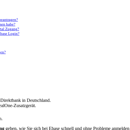
beantragen?
ssen habe?
rtal Zugang?
Ebase Login?
gen?
-Direktbank in Deutschland.
ealOne-Zusatzgerät.
n.
ung
geben, wie Sie sich bei Ebase schnell und ohne Probleme anmelden