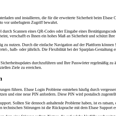
laden und installieren, die für die erweiterte Sicherheit beim Ebas
nto vor unbefugtem Zugriff bewahrt.
egel durch Scannen eines QR-Codes oder Eingabe eines Bestätigungscod
int, verschafft es Ihnen ein hohes Maß an Sicherheit und schützt Ihre
ig zu nutzen. Durch die einfache Navigation auf der Plattform können
iertel-, halb- oder jährlich. Die Flexibilität bei der Sparplan-Gestaltu
Sicherheitsupdates durchzuführen und Ihre Passwörter regelmäßig zu ä
iellen Ziele zu erreichen.
n
ngen führen. Ebase Login Probleme entstehen häufig durch vergessene
en und eine neue PIN anfordern. Diese PIN wird postalisch zugestellt,
port. Sollten Sie dennoch anhaltende Probleme haben, ist es ratsam, 
en technischen Störungen ist die Rücksprache mit dem Ebase Support ess