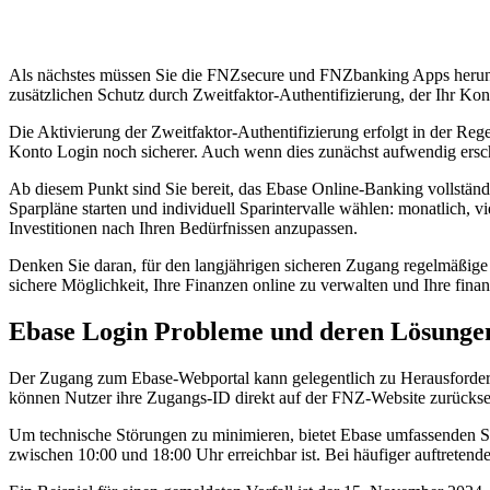
Als nächstes müssen Sie die FNZsecure und FNZbanking Apps herunter
zusätzlichen Schutz durch Zweitfaktor-Authentifizierung, der Ihr Ko
Die Aktivierung der Zweitfaktor-Authentifizierung erfolgt in der R
Konto Login noch sicherer. Auch wenn dies zunächst aufwendig ersche
Ab diesem Punkt sind Sie bereit, das Ebase Online-Banking vollständ
Sparpläne starten und individuell Sparintervalle wählen: monatlich, v
Investitionen nach Ihren Bedürfnissen anzupassen.
Denken Sie daran, für den langjährigen sicheren Zugang regelmäßige 
sichere Möglichkeit, Ihre Finanzen online zu verwalten und Ihre finanz
Ebase Login Probleme und deren Lösunge
Der Zugang zum Ebase-Webportal kann gelegentlich zu Herausforderu
können Nutzer ihre Zugangs-ID direkt auf der FNZ-Website zurücksetz
Um technische Störungen zu minimieren, bietet Ebase umfassenden Sup
zwischen 10:00 und 18:00 Uhr erreichbar ist. Bei häufiger auftretend