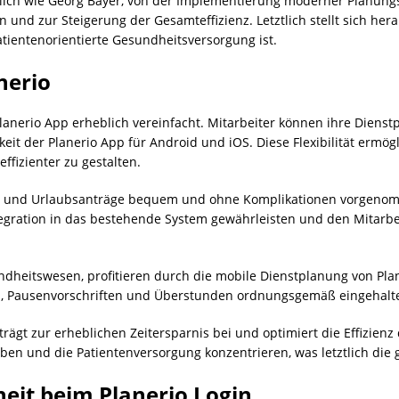
nlich wie Georg Bayer, von der Implementierung moderner Planungss
und zur Steigerung der Gesamteffizienz. Letztlich stellt sich herau
patientenorientierte Gesundheitsversorgung ist.
nerio
lanerio App erheblich vereinfacht. Mitarbeiter können ihre Diens
t der Planerio App für Android und iOS. Diese Flexibilität ermög
ffizienter zu gestalten.
ch und Urlaubsanträge bequem und ohne Komplikationen vorgenom
tegration in das bestehende System gewährleisten und den Mitarbei
heitswesen, profitieren durch die mobile Dienstplanung von Plane
en, Pausenvorschriften und Überstunden ordnungsgemäß eingehalt
rägt zur erheblichen Zeitersparnis bei und optimiert die Effizienz
ben und die Patientenversorgung konzentrieren, was letztlich di
eit beim Planerio Login