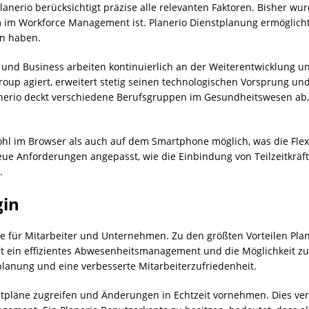
anerio berücksichtigt präzise alle relevanten Faktoren. Bisher wur
em im Workforce Management ist. Planerio Dienstplanung ermöglicht
en haben.
 und Business arbeiten kontinuierlich an der Weiterentwicklung u
roup agiert, erweitert stetig seinen technologischen Vorsprung und
nerio deckt verschiedene Berufsgruppen im Gesundheitswesen ab, 
ohl im Browser als auch auf dem Smartphone möglich, was die Flexi
neue Anforderungen angepasst, wie die Einbindung von Teilzeitkräf
.
gin
ile für Mitarbeiter und Unternehmen. Zu den größten Vorteilen Pla
ht ein effizientes Abwesenheitsmanagement und die Möglichkeit z
planung und eine verbesserte Mitarbeiterzufriedenheit.
nstpläne zugreifen und Änderungen in Echtzeit vornehmen. Dies ver