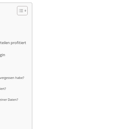
ilen profitiert
gin
 vergessen habe?
iert?
meiner Daten?