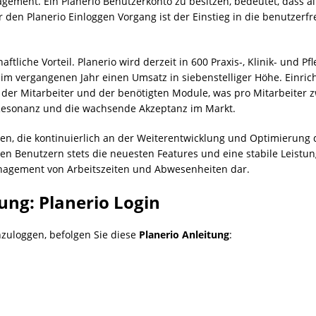
gement. Ein Planerio Benutzerkonto zu besitzen, bedeutet, dass a
den Planerio Einloggen Vorgang ist der Einstieg in die benutzerf
haftliche Vorteil. Planerio wird derzeit in 600 Praxis-, Klinik- und 
im vergangenen Jahr einen Umsatz in siebenstelliger Höhe. Einri
er Mitarbeiter und der benötigten Module, was pro Mitarbeiter z
ve Resonanz und die wachsende Akzeptanz im Markt.
nen, die kontinuierlich an der Weiterentwicklung und Optimierung 
n Benutzern stets die neuesten Features und eine stabile Leistung 
anagement von Arbeitszeiten und Abwesenheiten dar.
tung: Planerio Login
nzuloggen, befolgen Sie diese
Planerio Anleitung
: