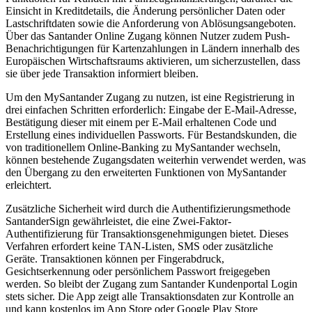
Einsicht in Kreditdetails, die Änderung persönlicher Daten oder
Lastschriftdaten sowie die Anforderung von Ablösungsangeboten.
Über das Santander Online Zugang können Nutzer zudem Push-
Benachrichtigungen für Kartenzahlungen in Ländern innerhalb des
Europäischen Wirtschaftsraums aktivieren, um sicherzustellen, dass
sie über jede Transaktion informiert bleiben.
Um den MySantander Zugang zu nutzen, ist eine Registrierung in
drei einfachen Schritten erforderlich: Eingabe der E-Mail-Adresse,
Bestätigung dieser mit einem per E-Mail erhaltenen Code und
Erstellung eines individuellen Passworts. Für Bestandskunden, die
von traditionellem Online-Banking zu MySantander wechseln,
können bestehende Zugangsdaten weiterhin verwendet werden, was
den Übergang zu den erweiterten Funktionen von MySantander
erleichtert.
Zusätzliche Sicherheit wird durch die Authentifizierungsmethode
SantanderSign gewährleistet, die eine Zwei-Faktor-
Authentifizierung für Transaktionsgenehmigungen bietet. Dieses
Verfahren erfordert keine TAN-Listen, SMS oder zusätzliche
Geräte. Transaktionen können per Fingerabdruck,
Gesichtserkennung oder persönlichem Passwort freigegeben
werden. So bleibt der Zugang zum Santander Kundenportal Login
stets sicher. Die App zeigt alle Transaktionsdaten zur Kontrolle an
und kann kostenlos im App Store oder Google Play Store