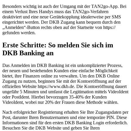
Besonders wichtig ist auch der Umgang mit der TAN2go-App. Bei
einem Verlust Ihres Handys muss das TAN2go-Verfahren
deaktiviert und eine neue Gerätekopplung idealerweise per SMS
eingerichtet werden. Der DKB Zugang kann bequem durch den
„Anmelden“-Button rechts oben auf der Startseite von https://
gefunden werden.
Erste Schritte: So melden Sie sich im
DKB Banking an
Das Anmelden im DKB Banking ist ein unkomplizierter Prozess,
der neuen und bestehenden Kunden eine einfache Möglichkeit
bietet, ihre Finanzen online zu verwalten. Um den DKB Online
Zugang zu nutzen, beginnen Sie mit der Kontoeröffnung auf der
offiziellen Website https://www.dkb.de. Die Kontoeröffnung dauert
ungefähr 5 Minuten und umfasst die Legitimation mittels VideoIdent
oder PostIdent. Hierbei bevorzugen 35-40% der Kunden
VideoIdent, wobei nur 20% der Frauen diese Methode wählen.
Nach erfolgreicher Registrierung erhalten Sie Ihre Zugangsdaten per
Post, darunter Ihren Benutzernamen und eine temporäre PIN. Diese
Informationen sind für den ersten DKB Banking Login erforderlich.
Besuchen Sie die DKB Website und geben Sie Ihren