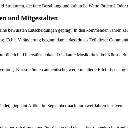
eld Strukturen, die faire Bezahlung und kulturelle Werte fördern? Oder
en und Mitgestalten
ne bewussten Entscheidungen geprägt. In den kommenden Jahren zeigt s
. Echte Veränderung beginnt damit, dass du als Teil dieser Community 
 überlebt. Unterstütze lokale DJs, kaufe Musik direkt bei Künstler:inn
rtung. Nur so können authentische, werteorientierte Erlebnisse langfri
det, ging laut Artikel im September nach nur zwei Jahren insolvent.
ocations schaffen temporäre Welten und ein starkes Gemeinschaftsgefü