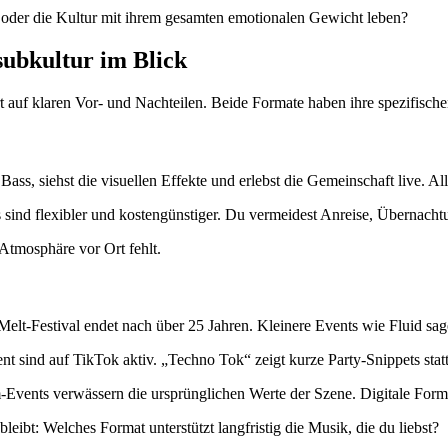
n oder die Kultur mit ihrem gesamten emotionalen Gewicht leben?
-subkultur im Blick
uf klaren Vor- und Nachteilen. Beide Formate haben ihre spezifischen
Bass, siehst die visuellen Effekte und erlebst die Gemeinschaft live. All
ms sind flexibler und kostengünstiger. Du vermeidest Anreise, Überna
Atmosphäre vor Ort fehlt.
elt-Festival endet nach über 25 Jahren. Kleinere Events wie Fluid sage
ent sind auf TikTok aktiv. „Techno Tok“ zeigt kurze Party-Snippets st
-Events verwässern die ursprünglichen Werte der Szene. Digitale Forma
ibt: Welches Format unterstützt langfristig die Musik, die du liebst?