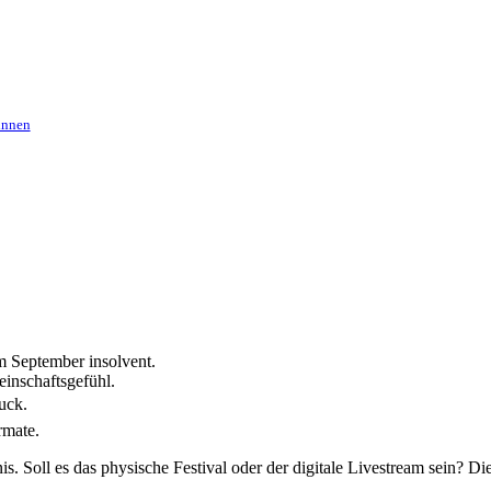
innen
m September insolvent.
einschaftsgefühl.
uck.
rmate.
. Soll es das physische Festival oder der digitale Livestream sein? Di