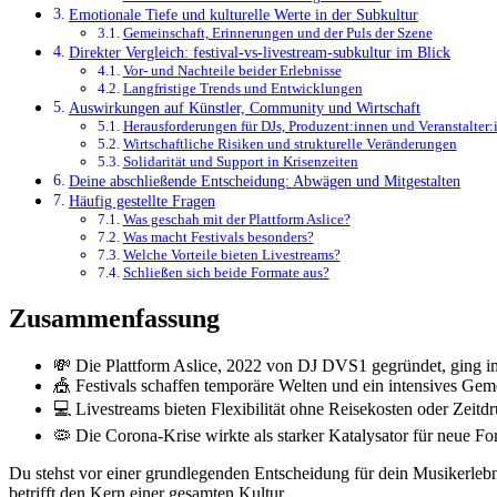
Emotionale Tiefe und kulturelle Werte in der Subkultur
Gemeinschaft, Erinnerungen und der Puls der Szene
Direkter Vergleich: festival-vs-livestream-subkultur im Blick
Vor- und Nachteile beider Erlebnisse
Langfristige Trends und Entwicklungen
Auswirkungen auf Künstler, Community und Wirtschaft
Herausforderungen für DJs, Produzent:innen und Veranstalter:
Wirtschaftliche Risiken und strukturelle Veränderungen
Solidarität und Support in Krisenzeiten
Deine abschließende Entscheidung: Abwägen und Mitgestalten
Häufig gestellte Fragen
Was geschah mit der Plattform Aslice?
Was macht Festivals besonders?
Welche Vorteile bieten Livestreams?
Schließen sich beide Formate aus?
Zusammenfassung
💸 Die Plattform Aslice, 2022 von DJ DVS1 gegründet, ging i
🎪 Festivals schaffen temporäre Welten und ein intensives Gem
💻 Livestreams bieten Flexibilität ohne Reisekosten oder Zeitdr
🦠 Die Corona-Krise wirkte als starker Katalysator für neue Fo
Du stehst vor einer grundlegenden Entscheidung für dein Musikerlebnis
betrifft den Kern einer gesamten Kultur.