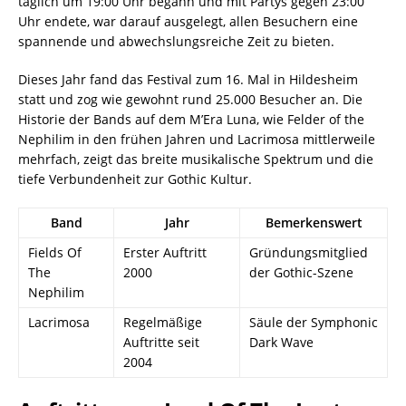
täglich um 19:00 Uhr begann und mit Partys gegen 23:00
Uhr endete, war darauf ausgelegt, allen Besuchern eine
spannende und abwechslungsreiche Zeit zu bieten.
Dieses Jahr fand das Festival zum 16. Mal in Hildesheim
statt und zog wie gewohnt rund 25.000 Besucher an. Die
Historie der Bands auf dem M’Era Luna, wie Felder of the
Nephilim in den frühen Jahren und Lacrimosa mittlerweile
mehrfach, zeigt das breite musikalische Spektrum und die
tiefe Verbundenheit zur Gothic Kultur.
Band
Jahr
Bemerkenswert
Fields Of
Erster Auftritt
Gründungsmitglied
The
2000
der Gothic-Szene
Nephilim
Lacrimosa
Regelmäßige
Säule der Symphonic
Auftritte seit
Dark Wave
2004