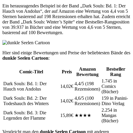
Ein herausragendes Beispiel ist der Band „Dark Souls: Bd. 1: Der
Hauch von Andolus“, der auf Amazon eine Wertung von 4,4 von 5
Sternen basierend auf 198 Rezensionen erhalten hat. Zudem erreicht
der Band „Dark Souls: Winter’s Spite“ eine Bestseller-Rangposition
von 39.937 in Bücher und eine Wertung von 4,6 von 5 Sternen,
basierend auf 100 Bewertungen.
Hier sind einige Bewertungen und Preise der beliebtesten Bände des
dunkle Seelen Cartoon
:
Amazon
Bestseller
Comic-Titel
Preis
Bewertung
Rang
1.745 in
Dark Souls: Bd. 1: Der
4,4/5 (198
14,02€
Comics
Hauch von Andolus
Rezensionen)
(Bücher)
Dark Souls: Bd. 2: Der
4,6/5 (100
159 in Panini-
14,02€
Todeshauch des Winters
Rezensionen)
Dino Verlag
2.254 in
Dark Souls: Bd. 3: Die
15,89€
★★★★
Mangas
Legenden der Flamme
(Bücher)
Vergleicht man den
dunkle Seelen Cartoon
mit anderen