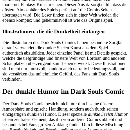
moderner Fantasy-Kunst reichen. Dieser Ansatz sorgt dafür, dass die
düstere Atmosphäre des Spiels perfekt auf die Comic-Seiten
übertragen wird. Die Leser finden sich in einer Welt wieder, die
ebenso komplex und geheimnisvoll ist wie das Originalspiel.
Illustrationen, die die Dunkelheit einfangen
Die Illustratoren des Dark Souls Comics haben besondere Sorgfalt
darauf verwendet, die dunkle Seelen Kunst aus dem Spiel
authentisch abzubilden. Jeder einzelne Panel ist mit Details gespickt,
welche die tiefgründige und finstere Welt von Lordran und anderen
Schauplätzen überzeugend zum Leben erweckt. Diese Illustrationen
sind nicht nur kunstvoll, sondern auch narrativ bedeutungsvoll, und
sie verstärken das unheimliche Gefühl, das Fans mit Dark Souls
verbinden.
Der dunkle Humor im Dark Souls Comic
Der Dark Souls Comic besticht nicht nur durch seine düstere
Atmosphäre und epische Handlung, sondern auch durch seinen
einzigartigen dunklen Humor. Dieser spezielle
dunkle Seelen Humor
ist ein zentrales Element, das ihn von anderen Comics abhebt und
besonders bei Fans großen Anklang findet. Durch diese Mischung
aus Ernsthaftigkeit und Parodie gelingt es den Autoren, eine