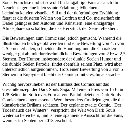
Souls Franchise und ist sowohl für langjährige Fans als auch für
Neueinsteiger eine interessante Erfahrung. Mit einem
beeindruckenden visuellen Stil und der tiefgründigen Erzählung
fängt er die düsteren Welten von Lordran und Co. meisterhaft ein.
Dabei gelingt es den Autoren und Künstlern, eine einzigartige
Atmosphäre zu schaffen, die das Herzstück der Serie reflektiert.
Die Bewertungen zum Comic sind jedoch gemischt. Während die
Illustrationen hoch gelobt werden und eine Bewertung von 4,5 von
5 Sternen erhalten, schneiden die Handlung und die Charaktere
weniger gut ab, mit durchschnittlichen Bewertungen von 2 bzw. 2,5
Sternen. Der Humor, insbesondere der dunkle Seelen Humor und
die dunkle Seelen Parodie, findet ebenfalls seinen Platz, wird aber
unterschiedlich aufgenommen. Trotz einer Bewertung von 3 von 5
Sternen im Enjoyment bleibt der Comic somit Geschmackssache.
Wichtig hervorzuheben ist der Einfluss des Comics auf das
Gesamtkonzept der Dark Souls Saga. Mit einem Preis von 15 € für
128 Seiten im Softcover-Format von Panini bietet der Dark Souls
Comic einen angemessenen Wert, besonders für diejenigen, die die
künstlerische Brillanz schätzen. Der geplante zweite Comic, „Der
Todeshauch des Winters“, verspricht, die Welt von Dark Souls
weiter zu bereichern, und ist eine spannende Aussicht für die Fans,
wenn er im September 2018 erscheint.