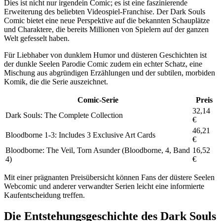
Dies ist nicht nur irgendein Comic; es ist eine faszinierende
Erweiterung des beliebten Videospiel-Franchise. Der Dark Souls
Comic bietet eine neue Perspektive auf die bekannten Schauplätze
und Charaktere, die bereits Millionen von Spielern auf der ganzen
Welt gefesselt haben.
Für Liebhaber von dunklem Humor und düsteren Geschichten ist
der dunkle Seelen Parodie Comic zudem ein echter Schatz, eine
Mischung aus abgründigen Erzählungen und der subtilen, morbiden
Komik, die die Serie auszeichnet.
Comic-Serie
Preis
32,14
Dark Souls: The Complete Collection
€
46,21
Bloodborne 1-3: Includes 3 Exclusive Art Cards
€
Bloodborne: The Veil, Torn Asunder (Bloodborne, 4, Band
16,52
4)
€
Mit einer prägnanten Preisübersicht können Fans der düstere Seelen
Webcomic und anderer verwandter Serien leicht eine informierte
Kaufentscheidung treffen.
Die Entstehungsgeschichte des Dark Souls