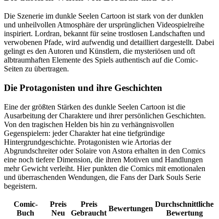
Die Szenerie im dunkle Seelen Cartoon ist stark von der dunklen
und unheilvollen Atmosphäre der ursprünglichen Videospielreihe
inspiriert. Lordran, bekannt für seine trostlosen Landschaften und
verwobenen Pfade, wird aufwendig und detailliert dargestellt. Dabei
gelingt es den Autoren und Künstlern, die mysteriösen und oft
albtraumhaften Elemente des Spiels authentisch auf die Comic-
Seiten zu übertragen.
Die Protagonisten und ihre Geschichten
Eine der größten Stärken des dunkle Seelen Cartoon ist die
Ausarbeitung der Charaktere und ihrer persönlichen Geschichten.
Von den tragischen Helden bis hin zu verhängnisvollen
Gegenspielern: jeder Charakter hat eine tiefgründige
Hintergrundgeschichte. Protagonisten wie Artorias der
Abgrundschreiter oder Solaire von Astora erhalten in den Comics
eine noch tiefere Dimension, die ihren Motiven und Handlungen
mehr Gewicht verleiht. Hier punkten die Comics mit emotionalen
und überraschenden Wendungen, die Fans der Dark Souls Serie
begeistern.
Comic-
Preis
Preis
Durchschnittliche
Bewertungen
Buch
Neu
Gebraucht
Bewertung