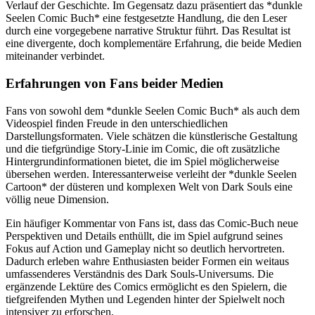
Verlauf der Geschichte. Im Gegensatz dazu präsentiert das *dunkle
Seelen Comic Buch* eine festgesetzte Handlung, die den Leser
durch eine vorgegebene narrative Struktur führt. Das Resultat ist
eine divergente, doch komplementäre Erfahrung, die beide Medien
miteinander verbindet.
Erfahrungen von Fans beider Medien
Fans von sowohl dem *dunkle Seelen Comic Buch* als auch dem
Videospiel finden Freude in den unterschiedlichen
Darstellungsformaten. Viele schätzen die künstlerische Gestaltung
und die tiefgründige Story-Linie im Comic, die oft zusätzliche
Hintergrundinformationen bietet, die im Spiel möglicherweise
übersehen werden. Interessanterweise verleiht der *dunkle Seelen
Cartoon* der düsteren und komplexen Welt von Dark Souls eine
völlig neue Dimension.
Ein häufiger Kommentar von Fans ist, dass das Comic-Buch neue
Perspektiven und Details enthüllt, die im Spiel aufgrund seines
Fokus auf Action und Gameplay nicht so deutlich hervortreten.
Dadurch erleben wahre Enthusiasten beider Formen ein weitaus
umfassenderes Verständnis des Dark Souls-Universums. Die
ergänzende Lektüre des Comics ermöglicht es den Spielern, die
tiefgreifenden Mythen und Legenden hinter der Spielwelt noch
intensiver zu erforschen.