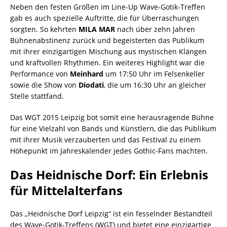
Neben den festen Größen im Line-Up Wave-Gotik-Treffen
gab es auch spezielle Auftritte, die für Überraschungen
sorgten. So kehrten
MILA MAR
nach über zehn Jahren
Bühnenabstinenz zurück und begeisterten das Publikum
mit ihrer einzigartigen Mischung aus mystischen Klängen
und kraftvollen Rhythmen. Ein weiteres Highlight war die
Performance von
Meinhard
um 17:50 Uhr im Felsenkeller
sowie die Show von
Diodati
, die um 16:30 Uhr an gleicher
Stelle stattfand.
Das WGT 2015 Leipzig bot somit eine herausragende Bühne
für eine Vielzahl von Bands und Künstlern, die das Publikum
mit ihrer Musik verzauberten und das Festival zu einem
Höhepunkt im Jahreskalender jedes Gothic-Fans machten.
Das Heidnische Dorf: Ein Erlebnis
für Mittelalterfans
Das „Heidnische Dorf Leipzig“ ist ein fesselnder Bestandteil
des Wave-Gotik-Treffens (WGT) und bietet eine einzigartige