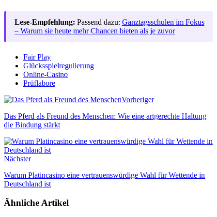
Lese-Empfehlung:
Passend dazu:
Ganztagsschulen im Fokus
– Warum sie heute mehr Chancen bieten als je zuvor
Fair Play
Glücksspielregulierung
Online-Casino
Prüflabore
Vorheriger
Das Pferd als Freund des Menschen: Wie eine artgerechte Haltung
die Bindung stärkt
Nächster
Warum Platincasino eine vertrauenswürdige Wahl für Wettende in
Deutschland ist
Ähnliche Artikel