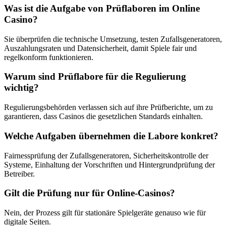
Was ist die Aufgabe von Prüflaboren im Online
Casino?
Sie überprüfen die technische Umsetzung, testen Zufallsgeneratoren,
Auszahlungsraten und Datensicherheit, damit Spiele fair und
regelkonform funktionieren.
Warum sind Prüflabore für die Regulierung
wichtig?
Regulierungsbehörden verlassen sich auf ihre Prüfberichte, um zu
garantieren, dass Casinos die gesetzlichen Standards einhalten.
Welche Aufgaben übernehmen die Labore konkret?
Fairnessprüfung der Zufallsgeneratoren, Sicherheitskontrolle der
Systeme, Einhaltung der Vorschriften und Hintergrundprüfung der
Betreiber.
Gilt die Prüfung nur für Online-Casinos?
Nein, der Prozess gilt für stationäre Spielgeräte genauso wie für
digitale Seiten.