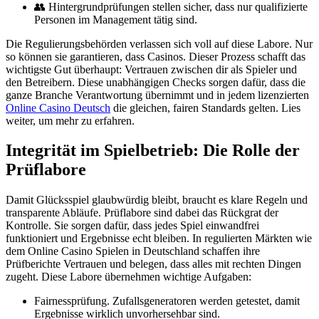
👥 Hintergrundprüfungen stellen sicher, dass nur qualifizierte
Personen im Management tätig sind.
Die Regulierungsbehörden verlassen sich voll auf diese Labore. Nur
so können sie garantieren, dass Casinos. Dieser Prozess schafft das
wichtigste Gut überhaupt: Vertrauen zwischen dir als Spieler und
den Betreibern. Diese unabhängigen Checks sorgen dafür, dass die
ganze Branche Verantwortung übernimmt und in jedem lizenzierten
Online Casino Deutsch
die gleichen, fairen Standards gelten. Lies
weiter, um mehr zu erfahren.
Integrität im Spielbetrieb: Die Rolle der
Prüflabore
Damit Glücksspiel glaubwürdig bleibt, braucht es klare Regeln und
transparente Abläufe. Prüflabore sind dabei das Rückgrat der
Kontrolle. Sie sorgen dafür, dass jedes Spiel einwandfrei
funktioniert und Ergebnisse echt bleiben. In regulierten Märkten wie
dem Online Casino Spielen in Deutschland schaffen ihre
Prüfberichte Vertrauen und belegen, dass alles mit rechten Dingen
zugeht. Diese Labore übernehmen wichtige Aufgaben:
Fairnessprüfung. Zufallsgeneratoren werden getestet, damit
Ergebnisse wirklich unvorhersehbar sind.