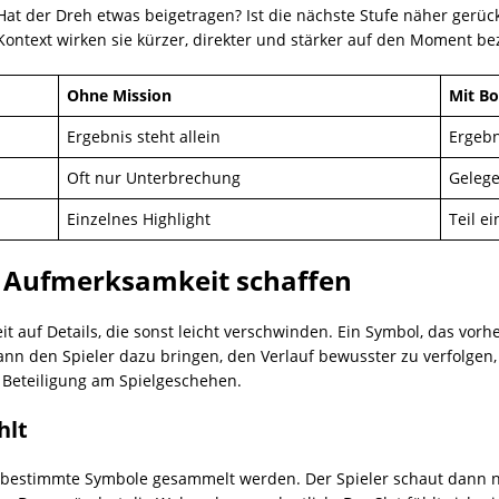
Hat der Dreh etwas beigetragen? Ist die nächste Stufe näher gerüc
Kontext wirken sie kürzer, direkter und stärker auf den Moment be
Ohne Mission
Mit B
Ergebnis steht allein
Ergebn
Oft nur Unterbrechung
Gelege
Einzelnes Highlight
Teil e
Aufmerksamkeit schaffen
auf Details, die sonst leicht verschwinden. Ein Symbol, das vorhe
kann den Spieler dazu bringen, den Verlauf bewusster zu verfolgen
Beteiligung am Spielgeschehen.
hlt
der bestimmte Symbole gesammelt werden. Der Spieler schaut dann 