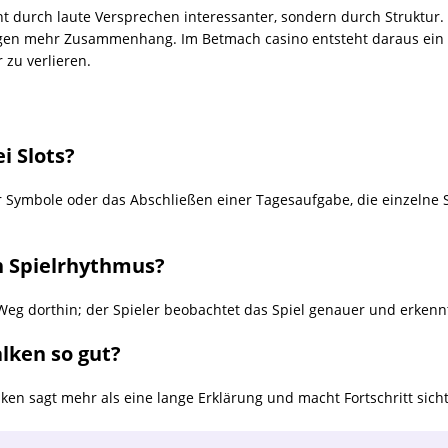
durch laute Versprechen interessanter, sondern durch Struktur. Kl
en mehr Zusammenhang. Im Betmach casino entsteht daraus ein Sp
 zu verlieren.
i Slots?
Symbole oder das Abschließen einer Tagesaufgabe, die einzelne S
n Spielrhythmus?
Weg dorthin; der Spieler beobachtet das Spiel genauer und erkenn
lken so gut?
alken sagt mehr als eine lange Erklärung und macht Fortschritt sich