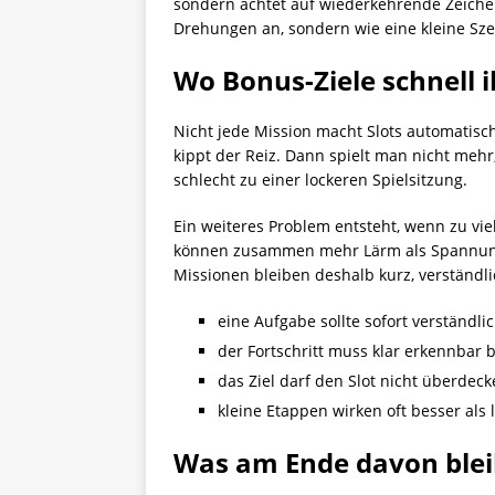
sondern achtet auf wiederkehrende Zeichen
Drehungen an, sondern wie eine kleine Sze
Wo Bonus-Ziele schnell i
Nicht jede Mission macht Slots automatisc
kippt der Reiz. Dann spielt man nicht mehr, 
schlecht zu einer lockeren Spielsitzung.
Ein weiteres Problem entsteht, wenn zu vi
können zusammen mehr Lärm als Spannung e
Missionen bleiben deshalb kurz, verständl
eine Aufgabe sollte sofort verständlic
der Fortschritt muss klar erkennbar b
das Ziel darf den Slot nicht überdeck
kleine Etappen wirken oft besser als
Was am Ende davon blei