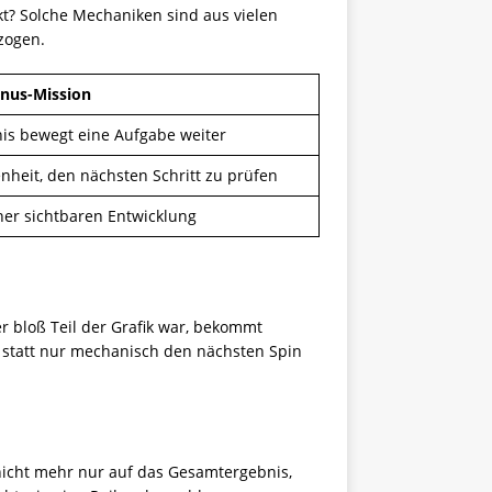
kt? Solche Mechaniken sind aus vielen
zogen.
onus-Mission
is bewegt eine Aufgabe weiter
nheit, den nächsten Schritt zu prüfen
iner sichtbaren Entwicklung
r bloß Teil der Grafik war, bekommt
, statt nur mechanisch den nächsten Spin
nicht mehr nur auf das Gesamtergebnis,