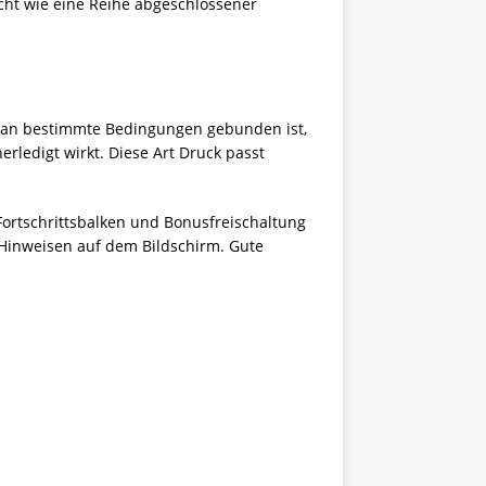
cht wie eine Reihe abgeschlossener
k an bestimmte Bedingungen gebunden ist,
erledigt wirkt. Diese Art Druck passt
Fortschrittsbalken und Bonusfreischaltung
Hinweisen auf dem Bildschirm. Gute