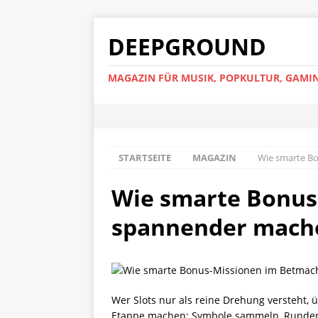
DEEPGROUND
MAGAZIN FÜR MUSIK, POPKULTUR, GAMIN
STARTSEITE
MAGAZIN
Wie smarte B
Wie smarte Bonus
spannender mach
Wer Slots nur als reine Drehung versteht, 
Etappe machen: Symbole sammeln, Runden f