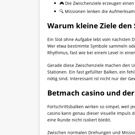
🎮 Die Zwischenziele erzeugen einen
🔍 Missionen lenken die Aufmerksamke
Warum kleine Ziele den
Ein Slot ohne Aufgabe lebt vom nächsten Dr
Wer etwa bestimmte Symbole sammeln oder 
Rhythmus, fast wie bei einem Level in ein
Gerade diese Zwischenziele machen den Un
Stationen. Ein fast gefüllter Balken, ein 
nötig sind. Interessant ist nicht nur der 
Betmach casino und der 
Fortschrittsbalken wirken so simpel, weil j
casino kann genau dieser visuelle Impuls de
eine Runde nicht isoliert bleibt.
Zwischen normalen Drehungen und Missionen