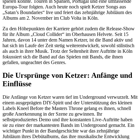
spielen konnte. Touren in Spanien, Portugal und eine umfassende
Europa-Tour folgten. Auch heute noch spielt Ketzer Songs aus
„Satan’s Boundaries“ live und feiert das zehnjährige Jubiläum des
Albums am 2. November im Club Volta in Köln.
Zu den Höhepunkten der Karriere gehört zudem die Release-Show
für ihr Album „Cloud Collider“ im Oberhausen Helvete. Seit 15
Jahren, davon 14 unter dem Namen Ketzer, ist die Band aktiv und
hat sich im Laufe der Zeit stetig weiterentwickelt, sowohl stilistisch
als auch in ihrer Musik. Trotz der Seltenheit ihrer Auftritte in Köln
fokussiert sich die Band auf das Spielen mit Bands, die ihnen
gefallen, ungeachtet des Genres.
Die Ursprünge von Ketzer: Anfänge und
Einflüsse
Die Anfänge von Ketzer waren tief im Underground verwurzelt. Mit
einem ausgeprägten DIY-Spirit und der Unterstützung des kleinen
Labels Kneel Before the Masters Throne gelang es ihnen, schnell
große Anerkennung in der Szene zu gewinnen. Ihr
selbstproduziertes Demo und ihre konstanten Live-Auftritte haben
sie zu einer der markantesten Bands im Underground gemacht. Ein
wichtiger Punkt in der Bandgeschichte war das zehnjährige
Jubiläum ihres Debütalbums, das ihre musikalische Entwicklung