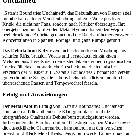
Unchained
„Satan’s Boundaries Unchained“, das Debütalbum von Ketzer, stieß
unmittelbar nach der Veröffentlichung auf eine Welle positiver
Kritik, die nicht nur Fans, sondern auch Kritiker überzeugte. Ihre
energetischen und kraftvollen Metal-Hymnen haben den Weg für
beeindruckende Auftritte geebnet und die Band auf bemerkenswerte
Konzertbühnen in Spanien, Portugal und ganz Europa geführt.
Das
Debütalbum Ketzer
zeichnet sich durch eine Mischung aus
scharfen Riffs, brutalen Vocals und versteckten eingängigen
Melodien aus. Bereits nach den ersten takten der neun dynamischen
Tracks fällt das handwerkliche Geschick und die technische
Präzision der Musiker auf. „Satan’s Boundaries Unchained“ vereint
gut verbundene Songs, die nahtlos ineinander fließen und durch
überraschende Pausen und Tempowechsel fesseln.
Erfolg und Auswirkungen
Der
Metal Album Erfolg
von „Satan’s Boundaries Unchained“
kann auch auf die authentische Klangproduktion und die
übergreifende Qualität als Debütalbum zurückgeführt werden.
Insbesondere die Frontman Infernal Destroyers rauen Vocals sowie
die ausgeklügelte Gitarrenarbeit harmonieren mit den typischen
Speed- und Black-Metal-Beats. Das Album weckt Erinnerungen an