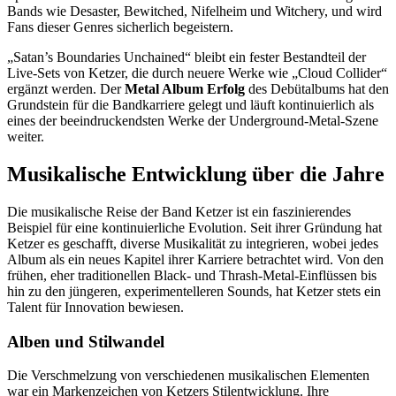
Bands wie Desaster, Bewitched, Nifelheim und Witchery, und wird
Fans dieser Genres sicherlich begeistern.
„Satan’s Boundaries Unchained“ bleibt ein fester Bestandteil der
Live-Sets von Ketzer, die durch neuere Werke wie „Cloud Collider“
ergänzt werden. Der
Metal Album Erfolg
des Debütalbums hat den
Grundstein für die Bandkarriere gelegt und läuft kontinuierlich als
eines der beeindruckendsten Werke der Underground-Metal-Szene
weiter.
Musikalische Entwicklung über die Jahre
Die musikalische Reise der Band Ketzer ist ein faszinierendes
Beispiel für eine kontinuierliche Evolution. Seit ihrer Gründung hat
Ketzer es geschafft, diverse Musikalität zu integrieren, wobei jedes
Album als ein neues Kapitel ihrer Karriere betrachtet wird. Von den
frühen, eher traditionellen Black- und Thrash-Metal-Einflüssen bis
hin zu den jüngeren, experimentelleren Sounds, hat Ketzer stets ein
Talent für Innovation bewiesen.
Alben und Stilwandel
Die Verschmelzung von verschiedenen musikalischen Elementen
war ein Markenzeichen von Ketzers Stilentwicklung. Ihre