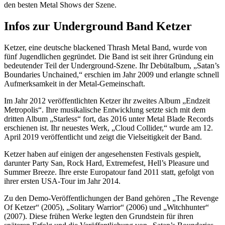
den besten Metal Shows der Szene.
Infos zur Underground Band Ketzer
Ketzer, eine deutsche blackened Thrash Metal Band, wurde von
fünf Jugendlichen gegründet. Die Band ist seit ihrer Gründung ein
bedeutender Teil der Underground-Szene. Ihr Debütalbum, „Satan’s
Boundaries Unchained,“ erschien im Jahr 2009 und erlangte schnell
Aufmerksamkeit in der Metal-Gemeinschaft.
Im Jahr 2012 veröffentlichten Ketzer ihr zweites Album „Endzeit
Metropolis“. Ihre musikalische Entwicklung setzte sich mit dem
dritten Album „Starless“ fort, das 2016 unter Metal Blade Records
erschienen ist. Ihr neuestes Werk, „Cloud Collider,“ wurde am 12.
April 2019 veröffentlicht und zeigt die Vielseitigkeit der Band.
Ketzer haben auf einigen der angesehensten Festivals gespielt,
darunter Party San, Rock Hard, Extremefest, Hell’s Pleasure und
Summer Breeze. Ihre erste Europatour fand 2011 statt, gefolgt von
ihrer ersten USA-Tour im Jahr 2014.
Zu den Demo-Veröffentlichungen der Band gehören „The Revenge
Of Ketzer“ (2005), „Solitary Warrior“ (2006) und „Witchhunter“
(2007). Diese frühen Werke legten den Grundstein für ihren