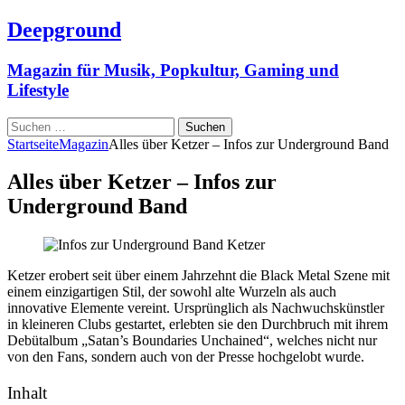
Deepground
Magazin für Musik, Popkultur, Gaming und
Lifestyle
Suchen
nach:
Startseite
Magazin
Alles über Ketzer – Infos zur Underground Band
Alles über Ketzer – Infos zur
Underground Band
Ketzer erobert seit über einem Jahrzehnt die Black Metal Szene mit
einem einzigartigen Stil, der sowohl alte Wurzeln als auch
innovative Elemente vereint. Ursprünglich als Nachwuchskünstler
in kleineren Clubs gestartet, erlebten sie den Durchbruch mit ihrem
Debütalbum „Satan’s Boundaries Unchained“, welches nicht nur
von den Fans, sondern auch von der Presse hochgelobt wurde.
Inhalt