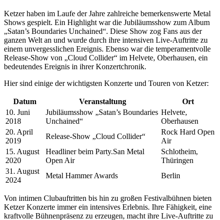
Ketzer haben im Laufe der Jahre zahlreiche bemerkenswerte Metal
Shows gespielt. Ein Highlight war die Jubiläumsshow zum Album
„Satan’s Boundaries Unchained“. Diese Show zog Fans aus der
ganzen Welt an und wurde durch ihre intensiven Live-Auftritte zu
einem unvergesslichen Ereignis. Ebenso war die temperamentvolle
Release-Show von „Cloud Collider“ im Helvete, Oberhausen, ein
bedeutendes Ereignis in ihrer Konzertchronik.
Hier sind einige der wichtigsten Konzerte und Touren von Ketzer:
Datum
Veranstaltung
Ort
10. Juni
Jubiläumsshow „Satan’s Boundaries
Helvete,
2018
Unchained“
Oberhausen
20. April
Rock Hard Open
Release-Show „Cloud Collider“
2019
Air
15. August
Headliner beim Party.San Metal
Schlotheim,
2020
Open Air
Thüringen
31. August
Metal Hammer Awards
Berlin
2024
Von intimen Clubauftritten bis hin zu großen Festivalbühnen bieten
Ketzer Konzerte immer ein intensives Erlebnis. Ihre Fähigkeit, eine
kraftvolle Bühnenpräsenz zu erzeugen, macht ihre Live-Auftritte zu