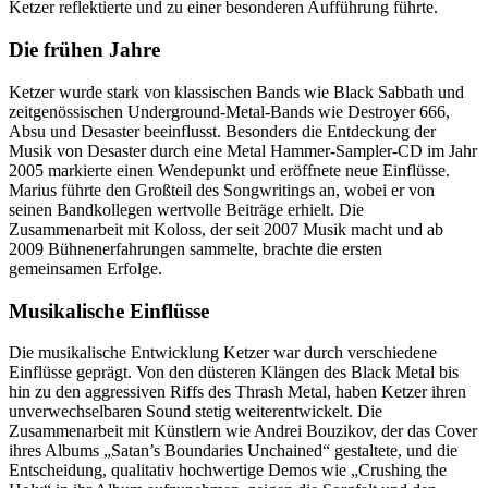
Ketzer reflektierte und zu einer besonderen Aufführung führte.
Die frühen Jahre
Ketzer wurde stark von klassischen Bands wie Black Sabbath und
zeitgenössischen Underground-Metal-Bands wie Destroyer 666,
Absu und Desaster beeinflusst. Besonders die Entdeckung der
Musik von Desaster durch eine Metal Hammer-Sampler-CD im Jahr
2005 markierte einen Wendepunkt und eröffnete neue Einflüsse.
Marius führte den Großteil des Songwritings an, wobei er von
seinen Bandkollegen wertvolle Beiträge erhielt. Die
Zusammenarbeit mit Koloss, der seit 2007 Musik macht und ab
2009 Bühnenerfahrungen sammelte, brachte die ersten
gemeinsamen Erfolge.
Musikalische Einflüsse
Die musikalische Entwicklung Ketzer war durch verschiedene
Einflüsse geprägt. Von den düsteren Klängen des Black Metal bis
hin zu den aggressiven Riffs des Thrash Metal, haben Ketzer ihren
unverwechselbaren Sound stetig weiterentwickelt. Die
Zusammenarbeit mit Künstlern wie Andrei Bouzikov, der das Cover
ihres Albums „Satan’s Boundaries Unchained“ gestaltete, und die
Entscheidung, qualitativ hochwertige Demos wie „Crushing the