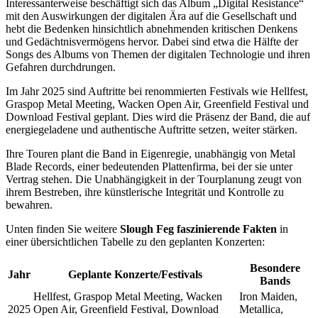
Interessanterweise beschäftigt sich das Album „Digital Resistance“
mit den Auswirkungen der digitalen Ära auf die Gesellschaft und
hebt die Bedenken hinsichtlich abnehmenden kritischen Denkens
und Gedächtnisvermögens hervor. Dabei sind etwa die Hälfte der
Songs des Albums von Themen der digitalen Technologie und ihren
Gefahren durchdrungen.
Im Jahr 2025 sind Auftritte bei renommierten Festivals wie Hellfest,
Graspop Metal Meeting, Wacken Open Air, Greenfield Festival und
Download Festival geplant. Dies wird die Präsenz der Band, die auf
energiegeladene und authentische Auftritte setzen, weiter stärken.
Ihre Touren plant die Band in Eigenregie, unabhängig von Metal
Blade Records, einer bedeutenden Plattenfirma, bei der sie unter
Vertrag stehen. Die Unabhängigkeit in der Tourplanung zeugt von
ihrem Bestreben, ihre künstlerische Integrität und Kontrolle zu
bewahren.
Unten finden Sie weitere
Slough Feg faszinierende Fakten
in
einer übersichtlichen Tabelle zu den geplanten Konzerten:
Besondere
Jahr
Geplante Konzerte/Festivals
Bands
Hellfest, Graspop Metal Meeting, Wacken
Iron Maiden,
2025
Open Air, Greenfield Festival, Download
Metallica,