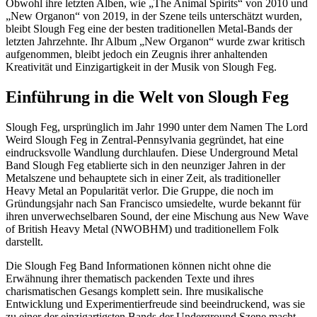
Obwohl ihre letzten Alben, wie „The Animal Spirits“ von 2010 und
„New Organon“ von 2019, in der Szene teils unterschätzt wurden,
bleibt Slough Feg eine der besten traditionellen Metal-Bands der
letzten Jahrzehnte. Ihr Album „New Organon“ wurde zwar kritisch
aufgenommen, bleibt jedoch ein Zeugnis ihrer anhaltenden
Kreativität und Einzigartigkeit in der Musik von Slough Feg.
Einführung in die Welt von Slough Feg
Slough Feg, ursprünglich im Jahr 1990 unter dem Namen The Lord
Weird Slough Feg in Zentral-Pennsylvania gegründet, hat eine
eindrucksvolle Wandlung durchlaufen. Diese Underground Metal
Band Slough Feg etablierte sich in den neunziger Jahren in der
Metalszene und behauptete sich in einer Zeit, als traditioneller
Heavy Metal an Popularität verlor. Die Gruppe, die noch im
Gründungsjahr nach San Francisco umsiedelte, wurde bekannt für
ihren unverwechselbaren Sound, der eine Mischung aus New Wave
of British Heavy Metal (NWOBHM) und traditionellem Folk
darstellt.
Die Slough Feg Band Informationen können nicht ohne die
Erwähnung ihrer thematisch packenden Texte und ihres
charismatischen Gesangs komplett sein. Ihre musikalische
Entwicklung und Experimentierfreude sind beeindruckend, was sie
zu einer der einzigartigsten Bands der Underground Szene macht.