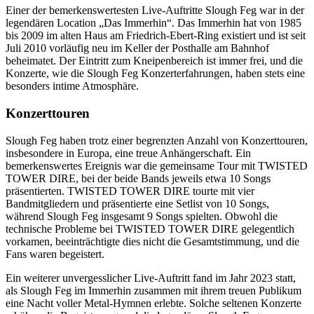
Einer der bemerkenswertesten Live-Auftritte Slough Feg war in der
legendären Location „Das Immerhin“. Das Immerhin hat von 1985
bis 2009 im alten Haus am Friedrich-Ebert-Ring existiert und ist seit
Juli 2010 vorläufig neu im Keller der Posthalle am Bahnhof
beheimatet. Der Eintritt zum Kneipenbereich ist immer frei, und die
Konzerte, wie die Slough Feg Konzerterfahrungen, haben stets eine
besonders intime Atmosphäre.
Konzerttouren
Slough Feg haben trotz einer begrenzten Anzahl von Konzerttouren,
insbesondere in Europa, eine treue Anhängerschaft. Ein
bemerkenswertes Ereignis war die gemeinsame Tour mit TWISTED
TOWER DIRE, bei der beide Bands jeweils etwa 10 Songs
präsentierten. TWISTED TOWER DIRE tourte mit vier
Bandmitgliedern und präsentierte eine Setlist von 10 Songs,
während Slough Feg insgesamt 9 Songs spielten. Obwohl die
technische Probleme bei TWISTED TOWER DIRE gelegentlich
vorkamen, beeinträchtigte dies nicht die Gesamtstimmung, und die
Fans waren begeistert.
Ein weiterer unvergesslicher Live-Auftritt fand im Jahr 2023 statt,
als Slough Feg im Immerhin zusammen mit ihrem treuen Publikum
eine Nacht voller Metal-Hymnen erlebte. Solche seltenen Konzerte