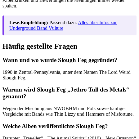
Albenkritiken und Bewertungen die Meinungen immer wieder
spalten.
Lese-Empfehlung:
Passend dazu:
Alles über Infos zur
Underground Band Vulture
Häufig gestellte Fragen
Wann und wo wurde Slough Feg gegründet?
1990 in Zentral-Pennsylvania, unter dem Namen The Lord Weird
Slough Feg.
Warum wird Slough Feg „Jethro Tull des Metals“
genannt?
Wegen der Mischung aus NWOBHM und Folk sowie häufiger
Vergleiche mit Bands wie Thin Lizzy und Hammers of Misfortune.
Welche Alben veröffentlichte Slough Feg?
Darunter „Traveller“, „The Animal Spirits“ (2010), „New Organon“