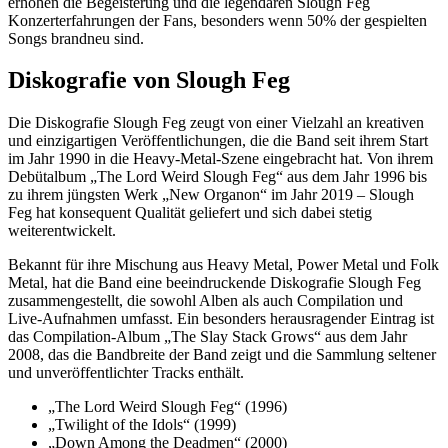
erhöhen die Begeisterung und die legendären Slough Feg
Konzerterfahrungen der Fans, besonders wenn 50% der gespielten
Songs brandneu sind.
Diskografie von Slough Feg
Die Diskografie Slough Feg zeugt von einer Vielzahl an kreativen
und einzigartigen Veröffentlichungen, die die Band seit ihrem Start
im Jahr 1990 in die Heavy-Metal-Szene eingebracht hat. Von ihrem
Debütalbum „The Lord Weird Slough Feg“ aus dem Jahr 1996 bis
zu ihrem jüngsten Werk „New Organon“ im Jahr 2019 – Slough
Feg hat konsequent Qualität geliefert und sich dabei stetig
weiterentwickelt.
Bekannt für ihre Mischung aus Heavy Metal, Power Metal und Folk
Metal, hat die Band eine beeindruckende Diskografie Slough Feg
zusammengestellt, die sowohl Alben als auch Compilation und
Live-Aufnahmen umfasst. Ein besonders herausragender Eintrag ist
das Compilation-Album „The Slay Stack Grows“ aus dem Jahr
2008, das die Bandbreite der Band zeigt und die Sammlung seltener
und unveröffentlichter Tracks enthält.
„The Lord Weird Slough Feg“ (1996)
„Twilight of the Idols“ (1999)
„Down Among the Deadmen“ (2000)