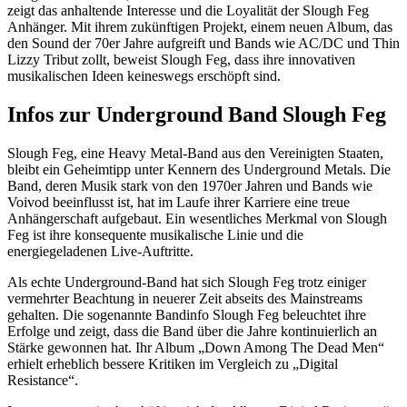
zeigt das anhaltende Interesse und die Loyalität der Slough Feg
Anhänger. Mit ihrem zukünftigen Projekt, einem neuen Album, das
den Sound der 70er Jahre aufgreift und Bands wie AC/DC und Thin
Lizzy Tribut zollt, beweist Slough Feg, dass ihre innovativen
musikalischen Ideen keineswegs erschöpft sind.
Infos zur Underground Band Slough Feg
Slough Feg, eine Heavy Metal-Band aus den Vereinigten Staaten,
bleibt ein Geheimtipp unter Kennern des Underground Metals. Die
Band, deren Musik stark von den 1970er Jahren und Bands wie
Voivod beeinflusst ist, hat im Laufe ihrer Karriere eine treue
Anhängerschaft aufgebaut. Ein wesentliches Merkmal von Slough
Feg ist ihre konsequente musikalische Linie und die
energiegeladenen Live-Auftritte.
Als echte Underground-Band hat sich Slough Feg trotz einiger
vermehrter Beachtung in neuerer Zeit abseits des Mainstreams
gehalten. Die sogenannte Bandinfo Slough Feg beleuchtet ihre
Erfolge und zeigt, dass die Band über die Jahre kontinuierlich an
Stärke gewonnen hat. Ihr Album „Down Among The Dead Men“
erhielt erheblich bessere Kritiken im Vergleich zu „Digital
Resistance“.