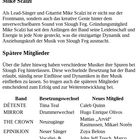
Mike Scalzi
Als Lead-Sänger und Gitarrist Mike Scalzi ist er nicht nur der
Frontmann, sondern auch das kreative Genie hinter dem
unverwechselbaren Sound von Slough Feg. Gründungsmitglied
Mike Scalzi hat seit den Anfängen der Band seine Leidenschaft und
Energie in jede Note gesteckt, was die einzigartige Dynamik und
Anziehungskraft der Musik von Slough Feg ausmacht.
Spätere Mitglieder
Über die Jahre hinweg haben verschiedene Musiker ihre Spuren bei
Slough Feg hinterlassen. Diese wechselnde Besetzung hat der Band
erlaubt, ständig neue Einflüsse und Dynamiken in ihre Musik
einfließen zu lassen. So trugen auch die späteren Mitglieder
entscheidend zum Erfolg und zur Weiterentwicklung bei.
Band
Besetzungswechsel
Neues Mitglied
DÉTENTE
Tiina Teal
Caleb Quinn
MIRROR
Drummerwechsel
Hugo Enrique Olivos
Mattias „Arvid“
THE CROWN
Neuzugänge
Rasmussen, Mikael Norén
EPINIKION
Neuer Sänger
Zoya Belous
Vocalist- &
John Jeff Touch, Marco