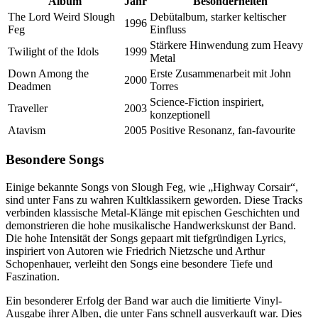
Album
Jahr
Besonderheiten
The Lord Weird Slough
Debütalbum, starker keltischer
1996
Feg
Einfluss
Stärkere Hinwendung zum Heavy
Twilight of the Idols
1999
Metal
Down Among the
Erste Zusammenarbeit mit John
2000
Deadmen
Torres
Science-Fiction inspiriert,
Traveller
2003
konzeptionell
Atavism
2005
Positive Resonanz, fan-favourite
Besondere Songs
Einige bekannte Songs von Slough Feg, wie „Highway Corsair“,
sind unter Fans zu wahren Kultklassikern geworden. Diese Tracks
verbinden klassische Metal-Klänge mit epischen Geschichten und
demonstrieren die hohe musikalische Handwerkskunst der Band.
Die hohe Intensität der Songs gepaart mit tiefgründigen Lyrics,
inspiriert von Autoren wie Friedrich Nietzsche und Arthur
Schopenhauer, verleiht den Songs eine besondere Tiefe und
Faszination.
Ein besonderer Erfolg der Band war auch die limitierte Vinyl-
Ausgabe ihrer Alben, die unter Fans schnell ausverkauft war. Dies