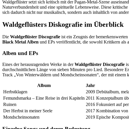
Waldgeflüster setzt sich kritisch mit der Pagan-Metal-Szene auseinan
Naturverbundenheit und eine spirituelle Lebensweise. Diese kritisch
sich dadurch nicht nur musikalisch, sondern auch inhaltlich von ander
Waldgeflüsters Diskografie im Überblick
Die
Waldgeflüster Discografie
ist ein Zeugnis der bemerkenswerten
Black Metal Alben
und EPs veröffentlicht, die sowohl Kritikern al
Alben und EPs
Eines der herausragenden Werke in der
Waldgeflüster Discografie
is
durchschnittlichen Länge von sieben Minuten pro Lied. Besondere Er
Track „Von Winterwäldern und Mondscheinsonaten“, der mit einem kl
Album
Jahr
Herbstklagen
2009
Debütalbum, melan
Femundsmarka – Eine Reise in drei Kapiteln
2011
Konzeptalbum über
Ruinen
2016
Fokussiert auf pe
Der Herbst in meiner Seele
2017
Kombination von 
Mondscheinsonaten
2019
Epische Komposit
Einzelne Songs und deren Bedeutung