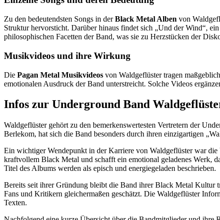
Zu den bedeutendsten Songs in der
Black Metal Alben
von Waldgeflü
Struktur hervorsticht. Darüber hinaus findet sich „Und der Wind“, ein
philosophischen Facetten der Band, was sie zu Herzstücken der Disko
Musikvideos und ihre Wirkung
Die
Pagan Metal Musikvideos
von Waldgeflüster tragen maßgeblich 
emotionalen Ausdruck der Band unterstreicht. Solche Videos ergänze
Infos zur Underground Band Waldgeflüste
Waldgeflüster gehört zu den bemerkenswertesten Vertretern der Und
Berlekom, hat sich die Band besonders durch ihren einzigartigen „
Ein wichtiger Wendepunkt in der Karriere von Waldgeflüster war die
kraftvollem Black Metal und schafft ein emotional geladenes Werk, 
Titel des Albums werden als episch und energiegeladen beschrieben.
Bereits seit ihrer Gründung bleibt die Band ihrer Black Metal Kultur 
Fans und Kritikern gleichermaßen geschätzt. Die Waldgeflüster Info
Texten.
Nachfolgend eine kurze Übersicht über die Bandmitglieder und ihre R