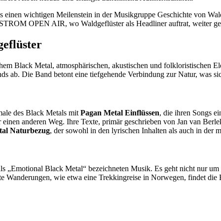
s einen wichtigen Meilenstein in der Musikgruppe Geschichte von Waldg
TROM OPEN AIR, wo Waldgeflüster als Headliner auftrat, weiter gef
geflüster
ischem Black Metal, atmosphärischen, akustischen und folkloristischen
s ab. Die Band betont eine tiefgehende Verbindung zur Natur, was sich
ale des Black Metals mit
Pagan Metal Einflüssen
, die ihren Songs e
r einen anderen Weg. Ihre Texte, primär geschrieben von Jan van Berl
tal Naturbezug
, der sowohl in den lyrischen Inhalten als auch in der m
 als „Emotional Black Metal“ bezeichneten Musik. Es geht nicht nur um
nte Wanderungen, wie etwa eine Trekkingreise in Norwegen, findet die 