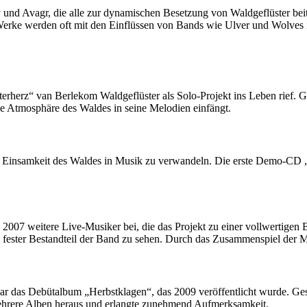
nd Avagr, die alle zur dynamischen Besetzung von Waldgeflüster beit
e Werke werden oft mit den Einflüssen von Bands wie Ulver und Wolves 
terherz“ van Berlekom Waldgeflüster als Solo-Projekt ins Leben rief. G
die Atmosphäre des Waldes in seine Melodien einfängt.
nd Einsamkeit des Waldes in Musik zu verwandeln. Die erste Demo-CD 
ab 2007 weitere Live-Musiker bei, die das Projekt zu einer vollwertige
s fester Bestandteil der Band zu sehen. Durch das Zusammenspiel der M
r das Debütalbum „Herbstklagen“, das 2009 veröffentlicht wurde. Gest
mehrere Alben heraus und erlangte zunehmend Aufmerksamkeit.