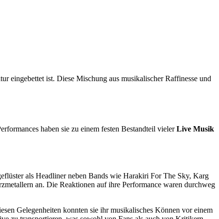
tur eingebettet ist. Diese Mischung aus musikalischer Raffinesse und
Performances haben sie zu einem festen Bestandteil vieler
Live Musik
flüster als Headliner neben Bands wie Harakiri For The Sky, Karg
zmetallern an. Die Reaktionen auf ihre Performance waren durchweg
esen Gelegenheiten konnten sie ihr musikalisches Können vor einem
live zu transportieren, was sowohl von Fans als auch von Kritikern