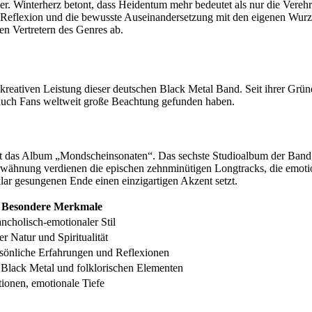
der. Winterherz betont, dass Heidentum mehr bedeutet als nur die Vereh
e Reflexion und die bewusste Auseinandersetzung mit den eigenen Wurze
en Vertretern des Genres ab.
 kreativen Leistung dieser deutschen Black Metal Band. Seit ihrer G
s auch Fans weltweit große Beachtung gefunden haben.
t das Album „Mondscheinsonaten“. Das sechste Studioalbum der Band, 
wähnung verdienen die epischen zehnminütigen Longtracks, die emotion
ar gesungenen Ende einen einzigartigen Akzent setzt.
Besondere Merkmale
cholisch-emotionaler Stil
 Natur und Spiritualität
rsönliche Erfahrungen und Reflexionen
Black Metal und folklorischen Elementen
ionen, emotionale Tiefe