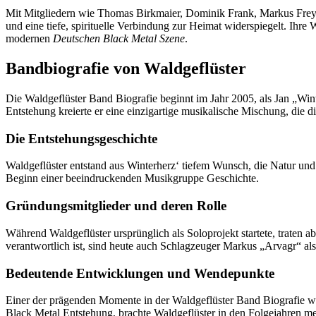
Mit Mitgliedern wie Thomas Birkmaier, Dominik Frank, Markus Frey u
und eine tiefe, spirituelle Verbindung zur Heimat widerspiegelt. Ihr
modernen
Deutschen Black Metal Szene
.
Bandbiografie von Waldgeflüster
Die Waldgeflüster Band Biografie beginnt im Jahr 2005, als Jan „Win
Entstehung kreierte er eine einzigartige musikalische Mischung, die 
Die Entstehungsgeschichte
Waldgeflüster entstand aus Winterherz‘ tiefem Wunsch, die Natur u
Beginn einer beeindruckenden Musikgruppe Geschichte.
Gründungsmitglieder und deren Rolle
Während Waldgeflüster ursprünglich als Soloprojekt startete, traten 
verantwortlich ist, sind heute auch Schlagzeuger Markus „Arvagr“ al
Bedeutende Entwicklungen und Wendepunkte
Einer der prägenden Momente in der Waldgeflüster Band Biografie wa
Black Metal Entstehung, brachte Waldgeflüster in den Folgejahren 