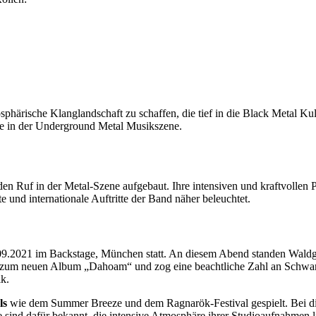
phärische Klanglandschaft zu schaffen, die tief in die Black Metal Kul
ße in der Underground Metal Musikszene.
den Ruf in der Metal-Szene aufgebaut. Ihre intensiven und kraftvollen 
und internationale Auftritte der Band näher beleuchtet.
9.2021 im Backstage, München statt. An diesem Abend standen Waldge
 zum neuen Album „Dahoam“ und zog eine beachtliche Zahl an Schwar
ik.
ls
wie dem Summer Breeze und dem Ragnarök-Festival gespielt. Bei di
te sind dafür bekannt, die intensive Atmosphäre ihrer Studioaufnahmen 