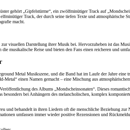
ster gehört „Gipfelstürme“, ein zwölfminütiger Track auf „Mondschein
 elfminütiger Track, der durch seine tiefen Texte und atmosphärische St
grafie macht.
zur visuellen Darstellung ihrer Musik bei. Hervorzuheben ist das Musi
n die musikalische Reise und bieten den Fans einen reicheren und um
r
erground Metal Musikszene, und die Band hat im Laufe der Jahre eine 
Wald-Metal“ einen Namen gemacht – eine Mischung aus atmosphärische
 Veröffentlichung des Albums „Mondscheinsonaten“. Dieses romantisch
das besonders bei Anhängern des melancholischen, komplex komponiert
treu und behandelt in ihren Liedern oft die menschliche Beziehung zur 
rmationen umfassen immer wieder positive Rezensionen und Rückmeldun
ollen: