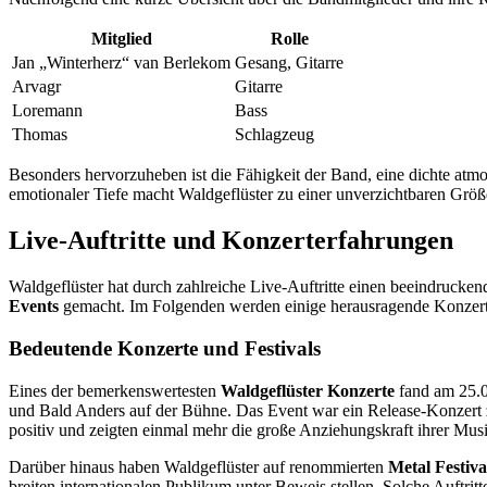
Mitglied
Rolle
Jan „Winterherz“ van Berlekom
Gesang, Gitarre
Arvagr
Gitarre
Loremann
Bass
Thomas
Schlagzeug
Besonders hervorzuheben ist die Fähigkeit der Band, eine dichte atmos
emotionaler Tiefe macht Waldgeflüster zu einer unverzichtbaren Grö
Live-Auftritte und Konzerterfahrungen
Waldgeflüster hat durch zahlreiche Live-Auftritte einen beeindrucken
Events
gemacht. Im Folgenden werden einige herausragende Konzerte 
Bedeutende Konzerte und Festivals
Eines der bemerkenswertesten
Waldgeflüster Konzerte
fand am 25.0
und Bald Anders auf der Bühne. Das Event war ein Release-Konzert
positiv und zeigten einmal mehr die große Anziehungskraft ihrer Mus
Darüber hinaus haben Waldgeflüster auf renommierten
Metal Festiva
breiten internationalen Publikum unter Beweis stellen. Solche Auftrit