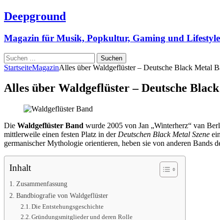
Deepground
Magazin für Musik, Popkultur, Gaming und Lifestyle
Suchen
nach:
Startseite
Magazin
Alles über Waldgeflüster – Deutsche Black Metal 
Alles über Waldgeflüster – Deutsche Blac
Die
Waldgeflüster Band
wurde 2005 von Jan „Winterherz“ van Berlek
mittlerweile einen festen Platz in der
Deutschen Black Metal Szene
ein
germanischer Mythologie orientieren, heben sie von anderen Bands d
Inhalt
Zusammenfassung
Bandbiografie von Waldgeflüster
Die Entstehungsgeschichte
Gründungsmitglieder und deren Rolle