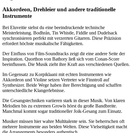
Akkordeon, Drehleier und andere traditionelle
Instrumente
Bei Eluveitie siehst du eine beeindruckende technische
Meisterleistung. Bodhrán, Tin Whistle, Fiddle und Dudelsack
synchronisieren perfekt mit verzerrten Gitarren. Diese Präzision
erfordert höchste musikalische Fähigkeiten.
Der Einfluss von Film-Soundtracks zeigt dir eine andere Seite der
Inspiration. Quorthon von Bathory ließ sich vom Conan-Score
beeinflussen. Die Musik zieht ihre Kraft aus verschiedenen Quellen.
Im Gegensatz zu Korpiklaani mit echten Instrumenten wie
Akkordeon und Violine setzen Vertreter wie Finntroll auf
Synthesizer. Beide Wege haben ihre Berechtigung und schaffen
unterschiedliche Klangerlebnisse.
Die Gesangstechniken variieren stark in dieser Musik. Von klaren
Melodien bis zu extremen Growls hörst du große Bandbreite.
Manchmal kommt sogar traditioneller Joik-Gesang zum Einsatz.
Musiker müssen hier wahre Multitalente sein. Sie beherrschen oft
mehrere Instrumente aus beiden Welten. Diese Vielseitigkeit macht
die Arrangements besonders authentisch.