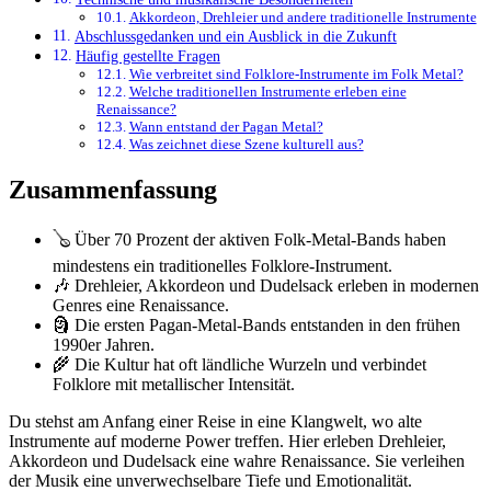
Akkordeon, Drehleier und andere traditionelle Instrumente
Abschlussgedanken und ein Ausblick in die Zukunft
Häufig gestellte Fragen
Wie verbreitet sind Folklore-Instrumente im Folk Metal?
Welche traditionellen Instrumente erleben eine
Renaissance?
Wann entstand der Pagan Metal?
Was zeichnet diese Szene kulturell aus?
Zusammenfassung
🪕 Über 70 Prozent der aktiven Folk-Metal-Bands haben
mindestens ein traditionelles Folklore-Instrument.
🎶 Drehleier, Akkordeon und Dudelsack erleben in modernen
Genres eine Renaissance.
🗿 Die ersten Pagan-Metal-Bands entstanden in den frühen
1990er Jahren.
🌾 Die Kultur hat oft ländliche Wurzeln und verbindet
Folklore mit metallischer Intensität.
Du stehst am Anfang einer Reise in eine Klangwelt, wo alte
Instrumente auf moderne Power treffen. Hier erleben Drehleier,
Akkordeon und Dudelsack eine wahre Renaissance. Sie verleihen
der Musik eine unverwechselbare Tiefe und Emotionalität.