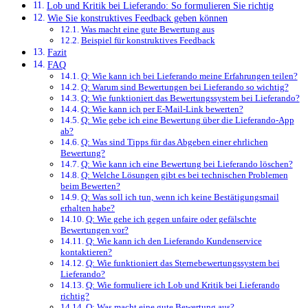
Lob und Kritik bei Lieferando: So formulieren Sie richtig
Wie Sie konstruktives Feedback geben können
Was macht eine gute Bewertung aus
Beispiel für konstruktives Feedback
Fazit
FAQ
Q: Wie kann ich bei Lieferando meine Erfahrungen teilen?
Q: Warum sind Bewertungen bei Lieferando so wichtig?
Q: Wie funktioniert das Bewertungssystem bei Lieferando?
Q: Wie kann ich per E-Mail-Link bewerten?
Q: Wie gebe ich eine Bewertung über die Lieferando-App
ab?
Q: Was sind Tipps für das Abgeben einer ehrlichen
Bewertung?
Q: Wie kann ich eine Bewertung bei Lieferando löschen?
Q: Welche Lösungen gibt es bei technischen Problemen
beim Bewerten?
Q: Was soll ich tun, wenn ich keine Bestätigungsmail
erhalten habe?
Q: Wie gehe ich gegen unfaire oder gefälschte
Bewertungen vor?
Q: Wie kann ich den Lieferando Kundenservice
kontaktieren?
Q: Wie funktioniert das Sternebewertungssystem bei
Lieferando?
Q: Wie formuliere ich Lob und Kritik bei Lieferando
richtig?
Q: Was macht eine gute Bewertung aus?