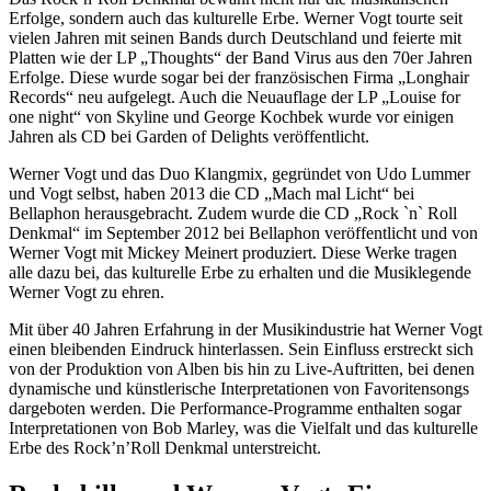
Erfolge, sondern auch das kulturelle Erbe. Werner Vogt tourte seit
vielen Jahren mit seinen Bands durch Deutschland und feierte mit
Platten wie der LP „Thoughts“ der Band Virus aus den 70er Jahren
Erfolge. Diese wurde sogar bei der französischen Firma „Longhair
Records“ neu aufgelegt. Auch die Neuauflage der LP „Louise for
one night“ von Skyline und George Kochbek wurde vor einigen
Jahren als CD bei Garden of Delights veröffentlicht.
Werner Vogt und das Duo Klangmix, gegründet von Udo Lummer
und Vogt selbst, haben 2013 die CD „Mach mal Licht“ bei
Bellaphon herausgebracht. Zudem wurde die CD „Rock `n` Roll
Denkmal“ im September 2012 bei Bellaphon veröffentlicht und von
Werner Vogt mit Mickey Meinert produziert. Diese Werke tragen
alle dazu bei, das kulturelle Erbe zu erhalten und die Musiklegende
Werner Vogt zu ehren.
Mit über 40 Jahren Erfahrung in der Musikindustrie hat Werner Vogt
einen bleibenden Eindruck hinterlassen. Sein Einfluss erstreckt sich
von der Produktion von Alben bis hin zu Live-Auftritten, bei denen
dynamische und künstlerische Interpretationen von Favoritensongs
dargeboten werden. Die Performance-Programme enthalten sogar
Interpretationen von Bob Marley, was die Vielfalt und das kulturelle
Erbe des Rock’n’Roll Denkmal unterstreicht.