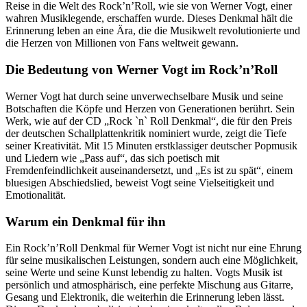
Reise in die Welt des Rock’n’Roll, wie sie von Werner Vogt, einer
wahren Musiklegende, erschaffen wurde. Dieses Denkmal hält die
Erinnerung leben an eine Ära, die die Musikwelt revolutionierte und
die Herzen von Millionen von Fans weltweit gewann.
Die Bedeutung von Werner Vogt im Rock’n’Roll
Werner Vogt hat durch seine unverwechselbare Musik und seine
Botschaften die Köpfe und Herzen von Generationen berührt. Sein
Werk, wie auf der CD „Rock `n` Roll Denkmal“, die für den Preis
der deutschen Schallplattenkritik nominiert wurde, zeigt die Tiefe
seiner Kreativität. Mit 15 Minuten erstklassiger deutscher Popmusik
und Liedern wie „Pass auf“, das sich poetisch mit
Fremdenfeindlichkeit auseinandersetzt, und „Es ist zu spät“, einem
bluesigen Abschiedslied, beweist Vogt seine Vielseitigkeit und
Emotionalität.
Warum ein Denkmal für ihn
Ein Rock’n’Roll Denkmal für Werner Vogt ist nicht nur eine Ehrung
für seine musikalischen Leistungen, sondern auch eine Möglichkeit,
seine Werte und seine Kunst lebendig zu halten. Vogts Musik ist
persönlich und atmosphärisch, eine perfekte Mischung aus Gitarre,
Gesang und Elektronik, die weiterhin die Erinnerung leben lässt.