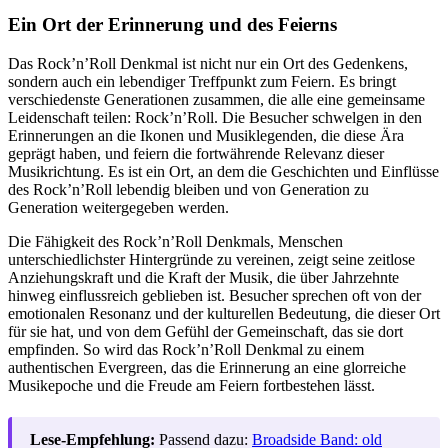
Ein Ort der Erinnerung und des Feierns
Das Rock’n’Roll Denkmal ist nicht nur ein Ort des Gedenkens,
sondern auch ein lebendiger Treffpunkt zum Feiern. Es bringt
verschiedenste Generationen zusammen, die alle eine gemeinsame
Leidenschaft teilen: Rock’n’Roll. Die Besucher schwelgen in den
Erinnerungen an die Ikonen und Musiklegenden, die diese Ära
geprägt haben, und feiern die fortwährende Relevanz dieser
Musikrichtung. Es ist ein Ort, an dem die Geschichten und Einflüsse
des Rock’n’Roll lebendig bleiben und von Generation zu
Generation weitergegeben werden.
Die Fähigkeit des Rock’n’Roll Denkmals, Menschen
unterschiedlichster Hintergründe zu vereinen, zeigt seine zeitlose
Anziehungskraft und die Kraft der Musik, die über Jahrzehnte
hinweg einflussreich geblieben ist. Besucher sprechen oft von der
emotionalen Resonanz und der kulturellen Bedeutung, die dieser Ort
für sie hat, und von dem Gefühl der Gemeinschaft, das sie dort
empfinden. So wird das Rock’n’Roll Denkmal zu einem
authentischen Evergreen, das die Erinnerung an eine glorreiche
Musikepoche und die Freude am Feiern fortbestehen lässt.
Lese-Empfehlung:
Passend dazu:
Broadside Band: old