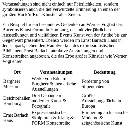
Veranstaltungen sind nicht einfach nur Feierlichkeiten, sondern
symbolisieren auch die tief verwurzelte Erinnerung an einen der
größten Rock’n’Roll-Künstler aller Zeiten.
Ein Beispiel für ein besonderes Gedenken an Werner Vogt ist das
Bucerius Kunst Forum in Hamburg, das mit vier jährlichen
Ausstellungen und vielfältigen Events Kunst von der Antike bis zur
Gegenwart präsentiert. Ebenso werden im Ernst Barlach Haus in
Jenischpark, neben den Hauptwerken des expressionistischen
Bildhauers Ernst Barlach, attraktive Ausstellungen und
Konzertreihen angeboten, die das Erbe großer Künstler wie Werner
Vogt ehren.
Ort
Veranstaltungen
Bedeutung
Werke von Eduard
Bargheer
Förderung von
Bargheer & thematische
Museum
Stipendiaten
Ausstellungen
Drei Gebäude mit
Größte
Deichtorhallen
moderner Kunst &
Ausstellungsfläche in
Hamburg
Fotografie
Europa
Expressionistische
Erinnerung an klassische
Ernst Barlach
Skulpturen & Klang &
Moderne &
Haus
FORM Konzertreihe
zeitgenössische Kunst