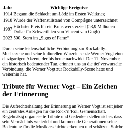
Jahr
Wichtige Ereignisse
1914
Begann die Schlacht um Łódź im Ersten Weltkrieg
1918
Wurde der Waffenstillstand von Compiègne unterzeichnet
Höchster Preis für ein Kunstwerk erzielt (53,9 Millionen
1987
Dollar für Schwertlilien von Vincent van Gogh)
2023
500. Stern im „Signs of Fame“
Durch seine leidenschaftliche Verbindung zur Rockabilly-
Musikszene und seine kulturellen Wurzeln setzte Werner Vogt einen
einzigartigen Akzent, der bis heute nachwirkt. Der 11. November,
ein historisch bedeutender Tag, erinnert uns an die tief verwurzelte
Verbindung, die Werner Vogt zur Rockabilly-Szene hatte und
weiterhin hat.
Tribute für Werner Vogt – Ein Zeichen
der Erinnerung
Die Aufrechterhaltung der Erinnerung an Werner Vogt ist seit jeher
ein zentrales Anliegen für die Rock’n’Roll-Gemeinschaft.
Regelmäßig organisierte Tribute und Gedenken stellen sicher, dass
sein Vermächtnis weiterlebt und kommende Generationen seine
Bedeutung für die Musikgeschichte erkennen und schätzen. Solche