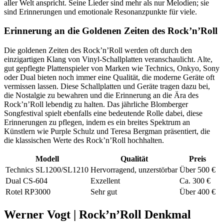
aller Welt anspricht. Seine Lieder sind mehr als nur Melodien; sie
sind Erinnerungen und emotionale Resonanzpunkte für viele.
Erinnerung an die Goldenen Zeiten des Rock’n’Roll
Die goldenen Zeiten des Rock’n’Roll werden oft durch den
einzigartigen Klang von Vinyl-Schallplatten veranschaulicht. Alte,
gut gepflegte Plattenspieler von Marken wie Technics, Onkyo, Sony
oder Dual bieten noch immer eine Qualität, die moderne Geräte oft
vermissen lassen. Diese Schallplatten und Geräte tragen dazu bei,
die Nostalgie zu bewahren und die Erinnerung an die Ära des
Rock’n’Roll lebendig zu halten. Das jährliche Blomberger
Songfestival spielt ebenfalls eine bedeutende Rolle dabei, diese
Erinnerungen zu pflegen, indem es ein breites Spektrum an
Künstlern wie Purple Schulz und Teresa Bergman präsentiert, die
die klassischen Werte des Rock’n’Roll hochhalten.
Modell
Qualität
Preis
Technics SL1200/SL1210
Hervorragend, unzerstörbar
Über 500 €
Dual CS-604
Exzellent
Ca. 300 €
Rotel RP3000
Sehr gut
Über 400 €
Werner Vogt | Rock’n’Roll Denkmal