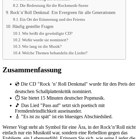
Die Bedeutung für die Rockmusik-Szene
Rock’n’Roll Denkmal: Ein Evergreen für alle Generationen
Ein Ort der Erinnerung und des Feierns
Häufig gestellte Fragen
Wie heißt die gewürdigte CD?
Wofür wurde sie nominiert?
Wie lang ist die Musik?
Welche Themen behandeln die Lieder?
Zusammenfassung
💿 Die CD "Rock ’n’ Roll Denkmal" wurde für den Preis der
deutschen Schallplattenkritik nominiert.
⏱️ Sie bietet 15 Minuten deutscher Popmusik.
🎵 Das Lied "Pass auf" setzt sich poetisch mit
Fremdenfeindlichkeit auseinander.
🎸 "Es ist zu spät" ist ein bluesiges Abschiedslied.
Werner Vogt steht als Symbol für eine Ära, in der Rock’n’Roll nicht
einfach nur ein Musikstil war, sondern eine Rebellion gegen das
Etablierte, ein Lebensgefühl. Erinnern Sie sich, wie seine Lieder die