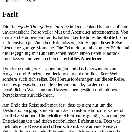
File size
2MB
Fazit
Die
Renegade Thoughtless Journey
in Deutschland hat uns auf eine
unvergessliche Reise voller Mut und Abenteuer mitgenommen. Von
den atemberaubenden Landschaften über
historische Städte
bis hin
zu intensiven persönlichen Erlebnissen, jede Etappe dieser Reise
bietet einzigartige Momente. Die Erkundung unbekannter Pfade und
die Begegnung mit Einheimischen haben einen tiefen Eindruck
hinterlassen und versprechen ein
erfülltes Abenteuer
.
Durch die mutigen Entscheidungen und das Überwinden von
Ängsten und Barrieren entdeckt man nicht nur die äußere Welt,
sondern auch sich selbst. Die Herausforderungen auf dieser Reise,
seien es physische, mentale oder emotionale, fördern den
persönlichen Wachstum und lassen einen gestärkt und mit neuen
Perspektiven zurückkehren.
Am Ende der Reise stellt man fest, dass es nicht nur um die
Destinationen ging, sondern um die Transformation, die während
der Reise stattfand. Ein
erfülltes Abenteuer
, geprägt von mutigen
Entscheidungen und tiefen persönlichen Erfahrungen. Dies war
mehr als eine
Reise durch Deutschland
; es war eine Reise zur
Selbstfindung und weiterführenden Entwicklung, die bleibende