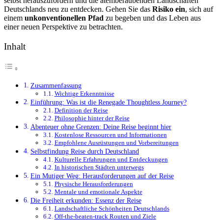
selbst herauszufordern und die atemberaubenden Landschaften
Deutschlands neu zu entdecken. Gehen Sie das
Risiko ein
, sich auf
einem
unkonventionellen Pfad
zu begeben und das Leben aus
einer neuen Perspektive zu betrachten.
Inhalt
Zusammenfassung
Wichtige Erkenntnisse
Einführung: Was ist die Renegade Thoughtless Journey?
Definition der Reise
Philosophie hinter der Reise
Abenteuer ohne Grenzen: Deine Reise beginnt hier
Kostenlose Ressourcen und Informationen
Empfohlene Ausrüstungen und Vorbereitungen
Selbstfindung Reise durch Deutschland
Kulturelle Erfahrungen und Entdeckungen
In historischen Städten unterwegs
Ein Mutiger Weg: Herausforderungen auf der Reise
Physische Herausforderungen
Mentale und emotionale Aspekte
Die Freiheit erkunden: Essenz der Reise
Landschaftliche Schönheiten Deutschlands
Off-the-beaten-track Routen und Ziele