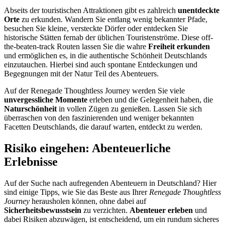
Abseits der touristischen Attraktionen gibt es zahlreich
unentdeckte
Orte
zu erkunden. Wandern Sie entlang wenig bekannter Pfade,
besuchen Sie kleine, versteckte Dörfer oder entdecken Sie
historische Stätten fernab der üblichen Touristenströme. Diese off-
the-beaten-track Routen lassen Sie die wahre
Freiheit erkunden
und ermöglichen es, in die authentische Schönheit Deutschlands
einzutauchen. Hierbei sind auch spontane Entdeckungen und
Begegnungen mit der Natur Teil des Abenteuers.
Auf der Renegade Thoughtless Journey werden Sie viele
unvergessliche Momente
erleben und die Gelegenheit haben, die
Naturschönheit
in vollen Zügen zu genießen. Lassen Sie sich
überraschen von den faszinierenden und weniger bekannten
Facetten Deutschlands, die darauf warten, entdeckt zu werden.
Risiko eingehen: Abenteuerliche
Erlebnisse
Auf der Suche nach aufregenden Abenteuern in Deutschland? Hier
sind einige Tipps, wie Sie das Beste aus Ihrer
Renegade Thoughtless
Journey
herausholen können, ohne dabei auf
Sicherheitsbewusstsein
zu verzichten.
Abenteuer erleben
und
dabei Risiken abzuwägen, ist entscheidend, um ein rundum sicheres