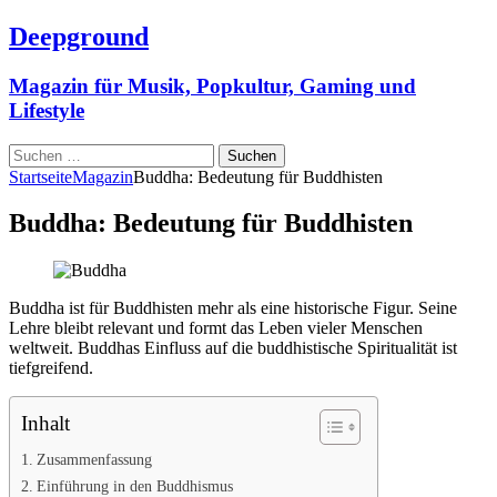
Deepground
Magazin für Musik, Popkultur, Gaming und
Lifestyle
Suchen
nach:
Startseite
Magazin
Buddha: Bedeutung für Buddhisten
Buddha: Bedeutung für Buddhisten
Buddha ist für Buddhisten mehr als eine historische Figur. Seine
Lehre bleibt relevant und formt das Leben vieler Menschen
weltweit. Buddhas Einfluss auf die buddhistische Spiritualität ist
tiefgreifend.
Inhalt
Zusammenfassung
Einführung in den Buddhismus