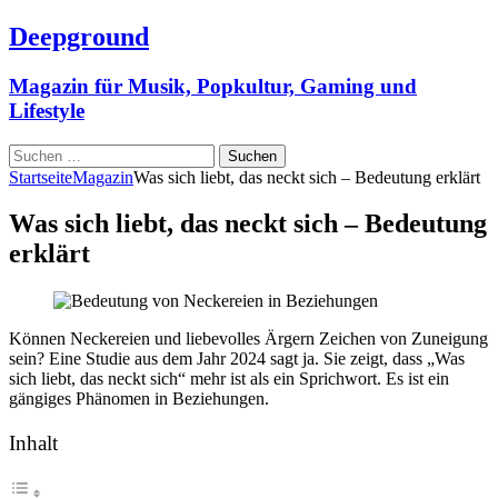
Deepground
Magazin für Musik, Popkultur, Gaming und
Lifestyle
Suchen
nach:
Startseite
Magazin
Was sich liebt, das neckt sich – Bedeutung erklärt
Was sich liebt, das neckt sich – Bedeutung
erklärt
Können Neckereien und liebevolles Ärgern Zeichen von Zuneigung
sein? Eine Studie aus dem Jahr 2024 sagt ja. Sie zeigt, dass „Was
sich liebt, das neckt sich“ mehr ist als ein Sprichwort. Es ist ein
gängiges Phänomen in Beziehungen.
Inhalt