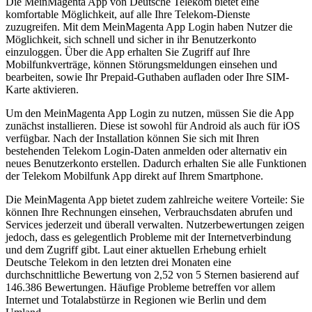
Die MeinMagenta App von Deutsche Telekom bietet eine
komfortable Möglichkeit, auf alle Ihre Telekom-Dienste
zuzugreifen. Mit dem MeinMagenta App Login haben Nutzer die
Möglichkeit, sich schnell und sicher in ihr Benutzerkonto
einzuloggen. Über die App erhalten Sie Zugriff auf Ihre
Mobilfunkverträge, können Störungsmeldungen einsehen und
bearbeiten, sowie Ihr Prepaid-Guthaben aufladen oder Ihre SIM-
Karte aktivieren.
Um den MeinMagenta App Login zu nutzen, müssen Sie die App
zunächst installieren. Diese ist sowohl für Android als auch für iOS
verfügbar. Nach der Installation können Sie sich mit Ihren
bestehenden Telekom Login-Daten anmelden oder alternativ ein
neues Benutzerkonto erstellen. Dadurch erhalten Sie alle Funktionen
der Telekom Mobilfunk App direkt auf Ihrem Smartphone.
Die MeinMagenta App bietet zudem zahlreiche weitere Vorteile: Sie
können Ihre Rechnungen einsehen, Verbrauchsdaten abrufen und
Services jederzeit und überall verwalten. Nutzerbewertungen zeigen
jedoch, dass es gelegentlich Probleme mit der Internetverbindung
und dem Zugriff gibt. Laut einer aktuellen Erhebung erhielt
Deutsche Telekom in den letzten drei Monaten eine
durchschnittliche Bewertung von 2,52 von 5 Sternen basierend auf
146.386 Bewertungen. Häufige Probleme betreffen vor allem
Internet und Totalabstürze in Regionen wie Berlin und dem