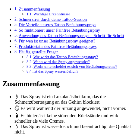
Zusammenfassung
Wichtige Erkenntnisse
Schmerzfrei durch deine Tattoo-Session
Die Vorteile unseres Tattoo Betäubungssprays
So funktioniert unser Painfree Betäubungsspray
Anwendung des Tattoo Betäubungssprays – Schritt für Schritt
Für wen ist unser Betäubungsspray geeignet?
Produktdetails des Painfree Betäubungssprays
Häufig gestellte Fragen
Wie wirkt das Tattoo Betäubungsspray?
Wann wird das Spray angewendet?
Worin unterscheidet es sich von Betäubungscreme?
Ist das Spray wasserlöslich?
Zusammenfassung
💉 Das Spray ist ein Lokalanästhetikum, das die
Schmerzübertragung an das Gehirn blockiert.
⏱️ Es wird während der Sitzung angewendet, nicht vorher.
🧴 Es hinterlässt keine störenden Rückstände und wirkt
schneller als viele Cremes.
💧 Das Spray ist wasserlöslich und beeinträchtigt die Qualität
nicht.