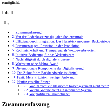
ermöglicht.
Inhalt
Zusammenfassung
Von der Ladenkasse zur digitalen Steuerzentrale
Effizienz durch Integration: Das Herzstück moderner Backbetriebe
Rezepturwaagen: Präzision in der Produktion
Rechtssicherheit und Transparenz als Wettbewerbsvorteil
Intuitive Bedienung für das Verkaufsteam
Nachhaltigkeit durch digitale Prozesse
Wachstum ohne Mehraufwand
Die emotionale Komponente der Digitalisierung
Die Zukunft des Backhandwerks ist digital
Fazit: Mehr Präzision, weniger Aufwand
Häufig gestellte Fragen
Warum reicht ein klassisches Kassensystem oft nicht mehr?
Welche Vorteile bietet ein integriertes System?
Wie profitieren Filialbetriebe?
Zusammenfassung