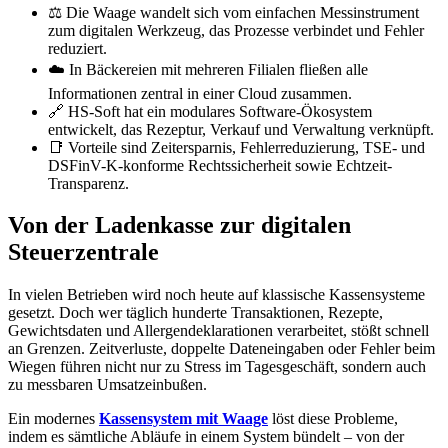
⚖️ Die Waage wandelt sich vom einfachen Messinstrument
zum digitalen Werkzeug, das Prozesse verbindet und Fehler
reduziert.
☁️ In Bäckereien mit mehreren Filialen fließen alle
Informationen zentral in einer Cloud zusammen.
🔗 HS-Soft hat ein modulares Software-Ökosystem
entwickelt, das Rezeptur, Verkauf und Verwaltung verknüpft.
📑 Vorteile sind Zeitersparnis, Fehlerreduzierung, TSE- und
DSFinV-K-konforme Rechtssicherheit sowie Echtzeit-
Transparenz.
Von der Ladenkasse zur digitalen
Steuerzentrale
In vielen Betrieben wird noch heute auf klassische Kassensysteme
gesetzt. Doch wer täglich hunderte Transaktionen, Rezepte,
Gewichtsdaten und Allergendeklarationen verarbeitet, stößt schnell
an Grenzen. Zeitverluste, doppelte Dateneingaben oder Fehler beim
Wiegen führen nicht nur zu Stress im Tagesgeschäft, sondern auch
zu messbaren Umsatzeinbußen.
Ein modernes
Kassensystem mit Waage
löst diese Probleme,
indem es sämtliche Abläufe in einem System bündelt – von der