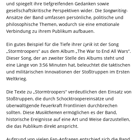
und spiegelt ihre tiefgreifenden Gedanken sowie
gesellschaftskritische Perspektiven wider. Die
Songwriting
-
Ansätze der Band umfassen persönliche, politische und
philosophische Themen, wodurch sie eine emotionale
Verbindung zu ihrem Publikum aufbauen.
Ein gutes Beispiel für die Tiefe ihrer
Lyrik
ist der Song
„Stormtroopers“ aus dem Album „The War to End All Wars“.
Dieser Song, der an zweiter Stelle des Albums steht und
eine Länge von 3:56 Minuten hat, beleuchtet die taktischen
und militärischen Innovationen der Stoßtruppen im Ersten
Weltkrieg.
Die Texte zu „Stormtroopers“ verdeutlichen den Einsatz von
Stoßtruppen, die durch Schocktroopereinsätze und
überwältigende Feuerkraft Frontlinien durchbrechen
sollten. Diese
Musikthemen
ermöglichen es der Band,
historische Ereignisse auf eine Art und Weise darzustellen,
die das Publikum direkt anspricht.
Aufgrund von vielen Fan-Anfragen entschied sich die Band,