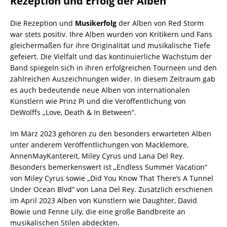
Rezeption und Erfolg der Alben
Die Rezeption und
Musikerfolg
der Alben von Red Storm
war stets positiv. Ihre Alben wurden von Kritikern und Fans
gleichermaßen für ihre Originalität und musikalische Tiefe
gefeiert. Die Vielfalt und das kontinuierliche Wachstum der
Band spiegeln sich in ihren erfolgreichen Tourneen und den
zahlreichen Auszeichnungen wider. In diesem Zeitraum gab
es auch bedeutende neue Alben von internationalen
Künstlern wie Prinz Pi und die Veröffentlichung von
DeWolffs „Love, Death & In Between“.
Im März 2023 gehören zu den besonders erwarteten Alben
unter anderem Veröffentlichungen von Macklemore,
AnnenMayKantereit, Miley Cyrus und Lana Del Rey.
Besonders bemerkenswert ist „Endless Summer Vacation“
von Miley Cyrus sowie „Did You Know That There’s A Tunnel
Under Ocean Blvd“ von Lana Del Rey. Zusätzlich erschienen
im April 2023 Alben von Künstlern wie Daughter, David
Bowie und Fenne Lily, die eine große Bandbreite an
musikalischen Stilen abdeckten.