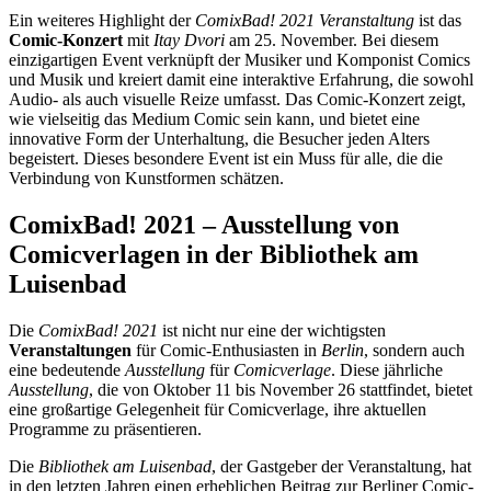
Ein weiteres Highlight der
ComixBad! 2021 Veranstaltung
ist das
Comic-Konzert
mit
Itay Dvori
am 25. November. Bei diesem
einzigartigen Event verknüpft der Musiker und Komponist Comics
und Musik und kreiert damit eine interaktive Erfahrung, die sowohl
Audio- als auch visuelle Reize umfasst. Das Comic-Konzert zeigt,
wie vielseitig das Medium Comic sein kann, und bietet eine
innovative Form der Unterhaltung, die Besucher jeden Alters
begeistert. Dieses besondere Event ist ein Muss für alle, die die
Verbindung von Kunstformen schätzen.
ComixBad! 2021 – Ausstellung von
Comicverlagen in der Bibliothek am
Luisenbad
Die
ComixBad! 2021
ist nicht nur eine der wichtigsten
Veranstaltungen
für Comic-Enthusiasten in
Berlin
, sondern auch
eine bedeutende
Ausstellung
für
Comicverlage
. Diese jährliche
Ausstellung
, die von Oktober 11 bis November 26 stattfindet, bietet
eine großartige Gelegenheit für Comicverlage, ihre aktuellen
Programme zu präsentieren.
Die
Bibliothek am Luisenbad
, der Gastgeber der Veranstaltung, hat
in den letzten Jahren einen erheblichen Beitrag zur Berliner Comic-