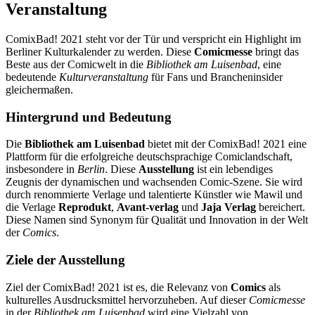
Veranstaltung
ComixBad! 2021 steht vor der Tür und verspricht ein Highlight im
Berliner Kulturkalender zu werden. Diese
Comicmesse
bringt das
Beste aus der Comicwelt in die
Bibliothek am Luisenbad
, eine
bedeutende
Kulturveranstaltung
für Fans und Brancheninsider
gleichermaßen.
Hintergrund und Bedeutung
Die
Bibliothek am Luisenbad
bietet mit der ComixBad! 2021 eine
Plattform für die erfolgreiche deutschsprachige Comiclandschaft,
insbesondere in
Berlin
. Diese
Ausstellung
ist ein lebendiges
Zeugnis der dynamischen und wachsenden Comic-Szene. Sie wird
durch renommierte Verlage und talentierte Künstler wie Mawil und
die Verlage
Reprodukt
,
Avant-verlag
und
Jaja Verlag
bereichert.
Diese Namen sind Synonym für Qualität und Innovation in der Welt
der
Comics
.
Ziele der Ausstellung
Ziel der ComixBad! 2021 ist es, die Relevanz von
Comics
als
kulturelles Ausdrucksmittel hervorzuheben. Auf dieser
Comicmesse
in der
Bibliothek am Luisenbad
wird eine Vielzahl von