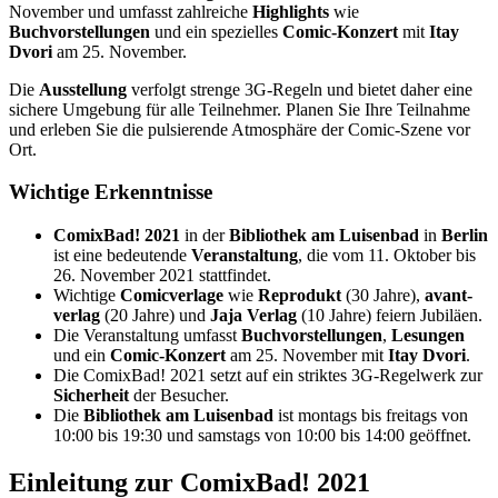
November und umfasst zahlreiche
Highlights
wie
Buchvorstellungen
und ein spezielles
Comic-Konzert
mit
Itay
Dvori
am 25. November.
Die
Ausstellung
verfolgt strenge 3G-Regeln und bietet daher eine
sichere Umgebung für alle Teilnehmer. Planen Sie Ihre Teilnahme
und erleben Sie die pulsierende Atmosphäre der Comic-Szene vor
Ort.
Wichtige Erkenntnisse
ComixBad! 2021
in der
Bibliothek am Luisenbad
in
Berlin
ist eine bedeutende
Veranstaltung
, die vom 11. Oktober bis
26. November 2021 stattfindet.
Wichtige
Comicverlage
wie
Reprodukt
(30 Jahre),
avant-
verlag
(20 Jahre) und
Jaja Verlag
(10 Jahre) feiern Jubiläen.
Die Veranstaltung umfasst
Buchvorstellungen
,
Lesungen
und ein
Comic-Konzert
am 25. November mit
Itay Dvori
.
Die ComixBad! 2021 setzt auf ein striktes 3G-Regelwerk zur
Sicherheit
der Besucher.
Die
Bibliothek am Luisenbad
ist montags bis freitags von
10:00 bis 19:30 und samstags von 10:00 bis 14:00 geöffnet.
Einleitung zur ComixBad! 2021