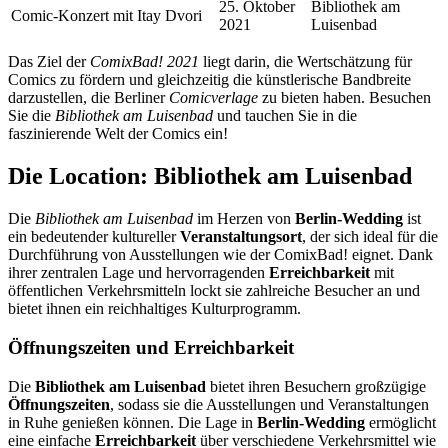
25. Oktober
Bibliothek am
Comic-Konzert mit Itay Dvori
2021
Luisenbad
Das Ziel der
ComixBad! 2021
liegt darin, die Wertschätzung für
Comics zu fördern und gleichzeitig die künstlerische Bandbreite
darzustellen, die Berliner
Comicverlage
zu bieten haben. Besuchen
Sie die
Bibliothek am Luisenbad
und tauchen Sie in die
faszinierende Welt der Comics ein!
Die Location: Bibliothek am Luisenbad
Die
Bibliothek am Luisenbad
im Herzen von
Berlin-Wedding
ist
ein bedeutender kultureller
Veranstaltungsort
, der sich ideal für die
Durchführung von Ausstellungen wie der ComixBad! eignet. Dank
ihrer zentralen Lage und hervorragenden
Erreichbarkeit
mit
öffentlichen Verkehrsmitteln lockt sie zahlreiche Besucher an und
bietet ihnen ein reichhaltiges Kulturprogramm.
Öffnungszeiten und Erreichbarkeit
Die
Bibliothek am Luisenbad
bietet ihren Besuchern großzügige
Öffnungszeiten
, sodass sie die Ausstellungen und Veranstaltungen
in Ruhe genießen können. Die Lage in
Berlin-Wedding
ermöglicht
eine einfache
Erreichbarkeit
über verschiedene Verkehrsmittel wie