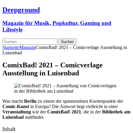
Deepground
Magazin für Musik, Popkultur, Gaming und
Lifestyle
Suchen
nach:
Startseite
Magazin
ComixBad! 2021 – Comicverlage Ausstellung in
Luisenbad
ComixBad! 2021 – Comicverlage
Ausstellung in Luisenbad
Was macht
Berlin
zu einem der spannendsten Knotenpunkte der
Comic-Kunst
in Europa? Die Antwort liegt vielleicht in einer
Veranstaltung
wie der
ComixBad! 2021
, die in der
Bibliothek am
Luisenbad
stattfindet.
Inhalt