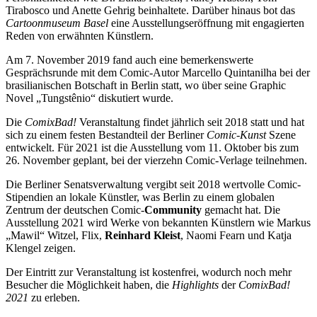
Tirabosco und Anette Gehrig beinhaltete. Darüber hinaus bot das
Cartoonmuseum Basel
eine Ausstellungseröffnung mit engagierten
Reden von erwähnten Künstlern.
Am 7. November 2019 fand auch eine bemerkenswerte
Gesprächsrunde mit dem Comic-Autor Marcello Quintanilha bei der
brasilianischen Botschaft in Berlin statt, wo über seine Graphic
Novel „Tungstênio“ diskutiert wurde.
Die
ComixBad!
Veranstaltung findet jährlich seit 2018 statt und hat
sich zu einem festen Bestandteil der Berliner
Comic-Kunst
Szene
entwickelt. Für 2021 ist die Ausstellung vom 11. Oktober bis zum
26. November geplant, bei der vierzehn Comic-Verlage teilnehmen.
Die Berliner Senatsverwaltung vergibt seit 2018 wertvolle Comic-
Stipendien an lokale Künstler, was Berlin zu einem globalen
Zentrum der deutschen Comic-
Community
gemacht hat. Die
Ausstellung 2021 wird Werke von bekannten Künstlern wie Markus
„Mawil“ Witzel, Flix,
Reinhard Kleist
, Naomi Fearn und Katja
Klengel zeigen.
Der Eintritt zur Veranstaltung ist kostenfrei, wodurch noch mehr
Besucher die Möglichkeit haben, die
Highlights
der
ComixBad!
2021
zu erleben.