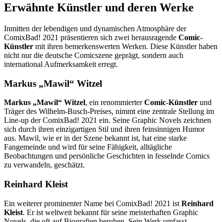
Erwähnte Künstler und deren Werke
Inmitten der lebendigen und dynamischen Atmosphäre der
ComixBad! 2021 präsentieren sich zwei herausragende
Comic-
Künstler
mit ihren bemerkenswerten Werken. Diese Künstler haben
nicht nur die deutsche Comicszene geprägt, sondern auch
international Aufmerksamkeit erregt.
Markus „Mawil“ Witzel
Markus „Mawil“ Witzel
, ein renommierter
Comic-Künstler
und
Träger des Wilhelm-Busch-Preises, nimmt eine zentrale Stellung im
Line-up der ComixBad! 2021 ein. Seine Graphic Novels zeichnen
sich durch ihren einzigartigen Stil und ihren feinsinnigen Humor
aus. Mawil, wie er in der Szene bekannt ist, hat eine starke
Fangemeinde und wird für seine Fähigkeit, alltägliche
Beobachtungen und persönliche Geschichten in fesselnde Comics
zu verwandeln, geschätzt.
Reinhard Kleist
Ein weiterer prominenter Name bei ComixBad! 2021 ist
Reinhard
Kleist
. Er ist weltweit bekannt für seine meisterhaften Graphic
Novels, die oft auf Biografien beruhen. Sein Werk umfasst