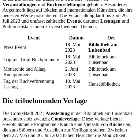
Veranstaltungen
und
Buchvorstellungen
geboten. Besonderes
Augenmerk liegt auf lokalen und internationalen Künstlern, die ihre
neuesten Werke präsentieren. Die Veranstaltung läuft bis zum 29.
Juli 2023 und umfasst zahlreiche
Events
, darunter
Lesungen
und
Podiumsdiskussionen zu verschiedenen Themen.
Event
Datum
Ort
18. Mai
Bibliothek am
Press Event
2023
Luisenbad
18. Mai
Bibliothek am
Trip mit Tropf Buchpremiere
2023
Luisenbad
Monarchie und Alltag
2. Juni
Bibliothek am
Buchpremiere
2023
Luisenbad
Tag der Buchverbrennung
10. Mai
Hansabibliothek
Lesung
2023
Die teilnehmenden Verlage
Die ComixBad! 2021
Ausstellung
in der Bibliothek am Luisenbad
präsentiert stolz zwanzig
Comicverlage
. Diese Verlage bieten
sowohl aktuelle Programme als auch eine Vielzahl von
Bücher
an,
die zum Stöbern und Ausleihen zur Verfügung stehen. Zwischen
dem 27. Mai und 26. Juli 2024 haben Besucher die Möglichkeit,