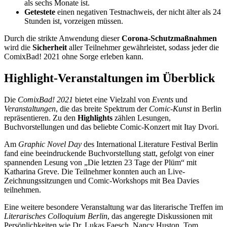
als sechs Monate ist.
Getestete
einen negativen Testnachweis, der nicht älter als 24
Stunden ist, vorzeigen müssen.
Durch die strikte Anwendung dieser
Corona-Schutzmaßnahmen
wird die
Sicherheit
aller Teilnehmer gewährleistet, sodass jeder die
ComixBad! 2021 ohne Sorge erleben kann.
Highlight-Veranstaltungen im Überblick
Die
ComixBad! 2021
bietet eine Vielzahl von
Events
und
Veranstaltungen
, die das breite Spektrum der
Comic-Kunst
in Berlin
repräsentieren. Zu den
Highlights
zählen Lesungen,
Buchvorstellungen und das beliebte Comic-Konzert mit Itay Dvori.
Am
Graphic Novel Day
des International Literature Festival Berlin
fand eine beeindruckende Buchvorstellung statt, gefolgt von einer
spannenden Lesung von „Die letzten 23 Tage der Plüm“ mit
Katharina Greve. Die Teilnehmer konnten auch an Live-
Zeichnungssitzungen und Comic-Workshops mit Bea Davies
teilnehmen.
Eine weitere besondere Veranstaltung war das literarische Treffen im
Literarisches Colloquium Berlin
, das angeregte Diskussionen mit
Persönlichkeiten wie Dr. Lukas Faesch, Nancy Huston, Tom