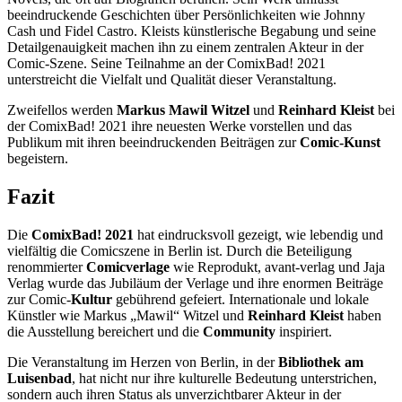
beeindruckende Geschichten über Persönlichkeiten wie Johnny
Cash und Fidel Castro. Kleists künstlerische Begabung und seine
Detailgenauigkeit machen ihn zu einem zentralen Akteur in der
Comic-Szene. Seine Teilnahme an der ComixBad! 2021
unterstreicht die Vielfalt und Qualität dieser Veranstaltung.
Zweifellos werden
Markus Mawil Witzel
und
Reinhard Kleist
bei
der ComixBad! 2021 ihre neuesten Werke vorstellen und das
Publikum mit ihren beeindruckenden Beiträgen zur
Comic-Kunst
begeistern.
Fazit
Die
ComixBad! 2021
hat eindrucksvoll gezeigt, wie lebendig und
vielfältig die Comicszene in Berlin ist. Durch die Beteiligung
renommierter
Comicverlage
wie Reprodukt, avant-verlag und Jaja
Verlag wurde das Jubiläum der Verlage und ihre enormen Beiträge
zur Comic-
Kultur
gebührend gefeiert. Internationale und lokale
Künstler wie Markus „Mawil“ Witzel und
Reinhard Kleist
haben
die Ausstellung bereichert und die
Community
inspiriert.
Die Veranstaltung im Herzen von Berlin, in der
Bibliothek am
Luisenbad
, hat nicht nur ihre kulturelle Bedeutung unterstrichen,
sondern auch ihren Status als unverzichtbarer Akteur in der