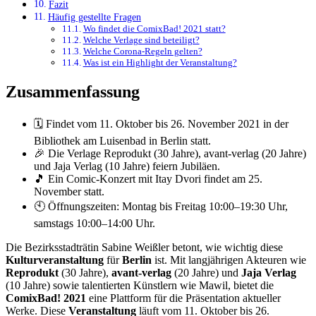
Fazit
Häufig gestellte Fragen
Wo findet die ComixBad! 2021 statt?
Welche Verlage sind beteiligt?
Welche Corona-Regeln gelten?
Was ist ein Highlight der Veranstaltung?
Zusammenfassung
🗓️ Findet vom 11. Oktober bis 26. November 2021 in der
Bibliothek am Luisenbad in Berlin statt.
🎉 Die Verlage Reprodukt (30 Jahre), avant-verlag (20 Jahre)
und Jaja Verlag (10 Jahre) feiern Jubiläen.
🎵 Ein Comic-Konzert mit Itay Dvori findet am 25.
November statt.
🕙 Öffnungszeiten: Montag bis Freitag 10:00–19:30 Uhr,
samstags 10:00–14:00 Uhr.
Die Bezirksstadträtin Sabine Weißler betont, wie wichtig diese
Kulturveranstaltung
für
Berlin
ist. Mit langjährigen Akteuren wie
Reprodukt
(30 Jahre),
avant-verlag
(20 Jahre) und
Jaja Verlag
(10 Jahre) sowie talentierten Künstlern wie Mawil, bietet die
ComixBad! 2021
eine Plattform für die Präsentation aktueller
Werke. Diese
Veranstaltung
läuft vom 11. Oktober bis 26.