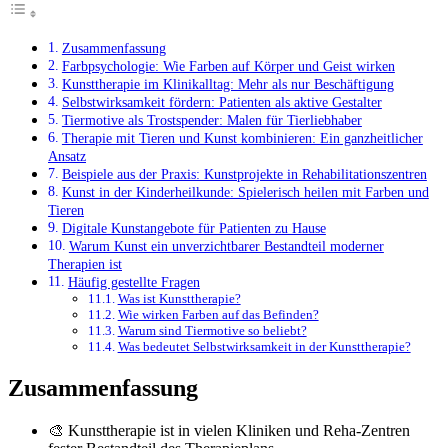
Zusammenfassung
Farbpsychologie: Wie Farben auf Körper und Geist wirken
Kunsttherapie im Klinikalltag: Mehr als nur Beschäftigung
Selbstwirksamkeit fördern: Patienten als aktive Gestalter
Tiermotive als Trostspender: Malen für Tierliebhaber
Therapie mit Tieren und Kunst kombinieren: Ein ganzheitlicher
Ansatz
Beispiele aus der Praxis: Kunstprojekte in Rehabilitationszentren
Kunst in der Kinderheilkunde: Spielerisch heilen mit Farben und
Tieren
Digitale Kunstangebote für Patienten zu Hause
Warum Kunst ein unverzichtbarer Bestandteil moderner
Therapien ist
Häufig gestellte Fragen
Was ist Kunsttherapie?
Wie wirken Farben auf das Befinden?
Warum sind Tiermotive so beliebt?
Was bedeutet Selbstwirksamkeit in der Kunsttherapie?
Zusammenfassung
🎨 Kunsttherapie ist in vielen Kliniken und Reha-Zentren