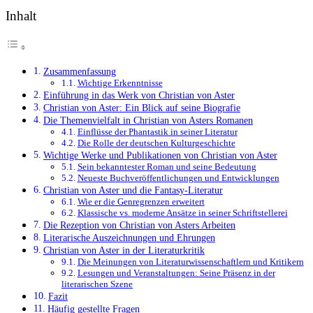
Inhalt
Zusammenfassung
Wichtige Erkenntnisse
Einführung in das Werk von Christian von Aster
Christian von Aster: Ein Blick auf seine Biografie
Die Themenvielfalt in Christian von Asters Romanen
Einflüsse der Phantastik in seiner Literatur
Die Rolle der deutschen Kulturgeschichte
Wichtige Werke und Publikationen von Christian von Aster
Sein bekanntester Roman und seine Bedeutung
Neueste Buchveröffentlichungen und Entwicklungen
Christian von Aster und die Fantasy-Literatur
Wie er die Genregrenzen erweitert
Klassische vs. moderne Ansätze in seiner Schriftstellerei
Die Rezeption von Christian von Asters Arbeiten
Literarische Auszeichnungen und Ehrungen
Christian von Aster in der Literaturkritik
Die Meinungen von Literaturwissenschaftlern und Kritikern
Lesungen und Veranstaltungen: Seine Präsenz in der
literarischen Szene
Fazit
Häufig gestellte Fragen