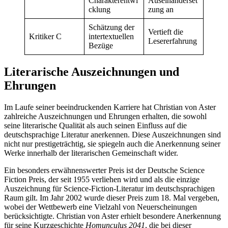
Charakterentwi
Auseinanderset
cklung
zung an
Schätzung der
Vertieft die
Kritiker C
intertextuellen
Lesererfahrung
Bezüge
Literarische Auszeichnungen und
Ehrungen
Im Laufe seiner beeindruckenden Karriere hat Christian von Aster
zahlreiche Auszeichnungen und Ehrungen erhalten, die sowohl
seine literarische Qualität als auch seinen Einfluss auf die
deutschsprachige Literatur anerkennen. Diese Auszeichnungen sind
nicht nur prestigeträchtig, sie spiegeln auch die Anerkennung seiner
Werke innerhalb der literarischen Gemeinschaft wider.
Ein besonders erwähnenswerter Preis ist der Deutsche Science
Fiction Preis, der seit 1955 verliehen wird und als die einzige
Auszeichnung für Science-Fiction-Literatur im deutschsprachigen
Raum gilt. Im Jahr 2002 wurde dieser Preis zum 18. Mal vergeben,
wobei der Wettbewerb eine Vielzahl von Neuerscheinungen
berücksichtigte. Christian von Aster erhielt besondere Anerkennung
für seine Kurzgeschichte
Homunculus 2041
, die bei dieser