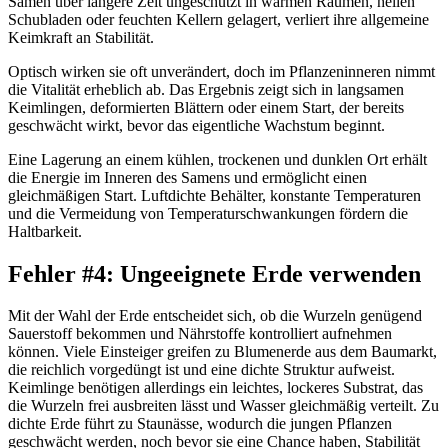
Samen über längere Zeit ungeschützt in warmen Räumen, hellen
Schubladen oder feuchten Kellern gelagert, verliert ihre allgemeine
Keimkraft an Stabilität.
Optisch wirken sie oft unverändert, doch im Pflanzeninneren nimmt
die Vitalität erheblich ab. Das Ergebnis zeigt sich in langsamen
Keimlingen, deformierten Blättern oder einem Start, der bereits
geschwächt wirkt, bevor das eigentliche Wachstum beginnt.
Eine Lagerung an einem kühlen, trockenen und dunklen Ort erhält
die Energie im Inneren des Samens und ermöglicht einen
gleichmäßigen Start. Luftdichte Behälter, konstante Temperaturen
und die Vermeidung von Temperaturschwankungen fördern die
Haltbarkeit.
Fehler #4: Ungeeignete Erde verwenden
Mit der Wahl der Erde entscheidet sich, ob die Wurzeln genügend
Sauerstoff bekommen und Nährstoffe kontrolliert aufnehmen
können. Viele Einsteiger greifen zu Blumenerde aus dem Baumarkt,
die reichlich vorgedüngt ist und eine dichte Struktur aufweist.
Keimlinge benötigen allerdings ein leichtes, lockeres Substrat, das
die Wurzeln frei ausbreiten lässt und Wasser gleichmäßig verteilt. Zu
dichte Erde führt zu Staunässe, wodurch die jungen Pflanzen
geschwächt werden, noch bevor sie eine Chance haben, Stabilität