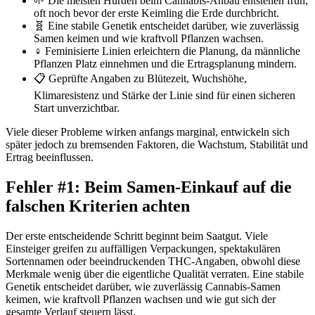
🌱 Die meisten Hürden beim Cannabis-Anbau entstehen früh,
oft noch bevor der erste Keimling die Erde durchbricht.
🧬 Eine stabile Genetik entscheidet darüber, wie zuverlässig
Samen keimen und wie kraftvoll Pflanzen wachsen.
♀️ Feminisierte Linien erleichtern die Planung, da männliche
Pflanzen Platz einnehmen und die Ertragsplanung mindern.
📋 Geprüfte Angaben zu Blütezeit, Wuchshöhe,
Klimaresistenz und Stärke der Linie sind für einen sicheren
Start unverzichtbar.
Viele dieser Probleme wirken anfangs marginal, entwickeln sich
später jedoch zu bremsenden Faktoren, die Wachstum, Stabilität und
Ertrag beeinflussen.
Fehler #1: Beim Samen-Einkauf auf die
falschen Kriterien achten
Der erste entscheidende Schritt beginnt beim Saatgut. Viele
Einsteiger greifen zu auffälligen Verpackungen, spektakulären
Sortennamen oder beeindruckenden THC-Angaben, obwohl diese
Merkmale wenig über die eigentliche Qualität verraten. Eine stabile
Genetik entscheidet darüber, wie zuverlässig Cannabis-Samen
keimen, wie kraftvoll Pflanzen wachsen und wie gut sich der
gesamte Verlauf steuern lässt.