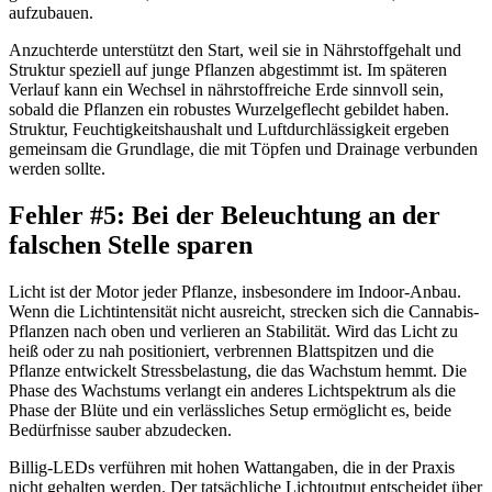
aufzubauen.
Anzuchterde unterstützt den Start, weil sie in Nährstoffgehalt und
Struktur speziell auf junge Pflanzen abgestimmt ist. Im späteren
Verlauf kann ein Wechsel in nährstoffreiche Erde sinnvoll sein,
sobald die Pflanzen ein robustes Wurzelgeflecht gebildet haben.
Struktur, Feuchtigkeitshaushalt und Luftdurchlässigkeit ergeben
gemeinsam die Grundlage, die mit Töpfen und Drainage verbunden
werden sollte.
Fehler #5: Bei der Beleuchtung an der
falschen Stelle sparen
Licht ist der Motor jeder Pflanze, insbesondere im Indoor-Anbau.
Wenn die Lichtintensität nicht ausreicht, strecken sich die Cannabis-
Pflanzen nach oben und verlieren an Stabilität. Wird das Licht zu
heiß oder zu nah positioniert, verbrennen Blattspitzen und die
Pflanze entwickelt Stressbelastung, die das Wachstum hemmt. Die
Phase des Wachstums verlangt ein anderes Lichtspektrum als die
Phase der Blüte und ein verlässliches Setup ermöglicht es, beide
Bedürfnisse sauber abzudecken.
Billig-LEDs verführen mit hohen Wattangaben, die in der Praxis
nicht gehalten werden. Der tatsächliche Lichtoutput entscheidet über