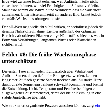
Erde wird zu lange feucht gehalten, weil Anfänger häufig nicht
einschätzen können, wie viel Feuchtigkeit im Substrat verbleibt.
Staunässe hemmt die Wurzeln und verhindert, dass sie Sauerstoff
aufnehmen. Unterwässerung zeigt ein anderes Bild, bringt jedoch
ebenfalls Wachstumsstörungen mit sich.
Der pH-Wert mag vielleicht subtil wirken, er beeinflusst jedoch die
gesamte Nährstoffaufnahme. Liegt er außerhalb des optimalen
Bereichs, absorbieren Pflanzen einige Nährstoffe schlechter, was in
Form von Verfärbungen, langsamen Wuchs oder Blattschäden
sichtbar wird.
Fehler #8: Die frühe Wachstumsphase
unterschätzen
Die ersten Tage entscheiden grundsätzlich über Vitalität und
Aufbau. Samen, die zu tief in die Erde gesetzt werden, keimen
langsamer. Zu flach gesetzte Samen trocknen aus. Zu starke Hitze
durch direkte Sonneneinstrahlung schwächt Keimlinge und bremst
die Entwicklung. Licht, Temperatur und Feuchte benötigen ein
ausgewogenes Zusammenspiel, damit der kleine Keimling in eine
stabile Jungpflanze übergeht.
Wie strukturiert organisierte Prozesse aussehen können, zeigt
ein