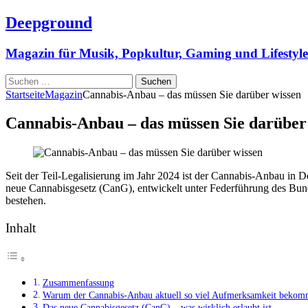
Deepground
Magazin für Musik, Popkultur, Gaming und Lifestyle
Suchen
nach:
Startseite
Magazin
Cannabis-Anbau – das müssen Sie darüber wissen
Cannabis-Anbau – das müssen Sie darüber
Seit der Teil-Legalisierung im Jahr 2024 ist der Cannabis-Anbau in 
neue Cannabisgesetz (CanG), entwickelt unter Federführung des Bunde
bestehen.
Inhalt
Zusammenfassung
Warum der Cannabis-Anbau aktuell so viel Aufmerksamkeit bekom
Das neue Cannabisgesetz (CanG) – was wirklich erlaubt ist