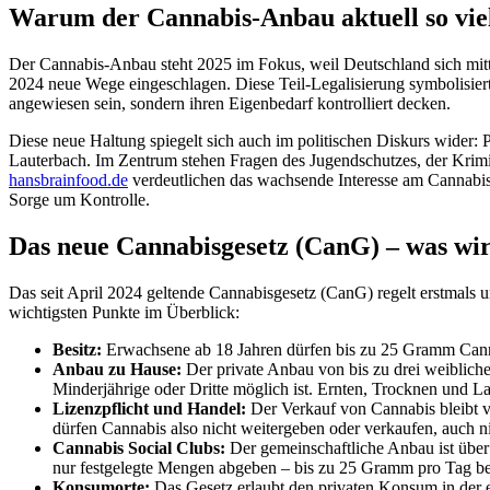
Warum der Cannabis-Anbau aktuell so vi
Der Cannabis-Anbau steht 2025 im Fokus, weil Deutschland sich mitte
2024 neue Wege eingeschlagen. Diese Teil-Legalisierung symbolisier
angewiesen sein, sondern ihren Eigenbedarf kontrolliert decken.
Diese neue Haltung spiegelt sich auch im politischen Diskurs wider
Lauterbach. Im Zentrum stehen Fragen des Jugendschutzes, der Kri
hansbrainfood.de
verdeutlichen das wachsende Interesse am Cannabis-
Sorge um Kontrolle.
Das neue Cannabisgesetz (CanG) – was wirk
Das seit April 2024 geltende Cannabisgesetz (CanG) regelt erstmals 
wichtigsten Punkte im Überblick:
Besitz:
Erwachsene ab 18 Jahren dürfen bis zu 25 Gramm Canna
Anbau zu Hause:
Der private Anbau von bis zu drei weibliche
Minderjährige oder Dritte möglich ist. Ernten, Trocknen und L
Lizenzpflicht und Handel:
Der Verkauf von Cannabis bleibt ve
dürfen Cannabis also nicht weitergeben oder verkaufen, auch nic
Cannabis Social Clubs:
Der gemeinschaftliche Anbau ist über 
nur festgelegte Mengen abgeben – bis zu 25 Gramm pro Tag be
Konsumorte:
Das Gesetz erlaubt den privaten Konsum in der 