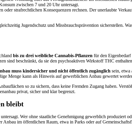
r Konsum zwischen 7 und 20 Uhr untersagt.
n oder strafrechtlichen Konsequenzen rechnen. Der unerlaubte Verkauf
eichzeitig Jugendschutz und Missbrauchsprävention sicherstellen. Was
schland
bis zu drei weibliche Cannabis-Pflanzen
für den Eigenbedarf 
n sind beschränkt, da sie den psychoaktiven Wirkstoff THC enthalten –
nbau muss kindersicher und nicht öffentlich zugänglich
sein, etwa 
ßige Menge kann als Hinweis auf gewerblichen Anbau gewertet werde
 Anbauflächen so zu sichern, dass keine Fremden Zugang haben. Verst
anbau privat, sicher und klar begrenzt.
n bleibt
 untersagt. Wer ohne staatliche Genehmigung gewerblich produziert ode
 Anbau im öffentlichen Raum, etwa in Parks oder auf Gemeinschaftsfläch