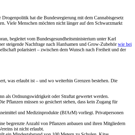
er Drogenpolitik hat die Bundesregierung mit dem Cannabisgesetz
olen. Viele Menschen möchten nicht länger auf den Schwarzmarkt
oran, begleitet vom Bundesgesundheitsministerium unter Karl
e über steigende Nachfrage nach Hanfsamen und Grow-Zubehör
wie bei
llschaft polarisiert – zwischen dem Wunsch nach Freiheit und der
rt, was erlaubt ist – und wo weiterhin Grenzen bestehen. Die
 als Ordnungswidrigkeit oder Straftat gewertet werden.
ie Pflanzen müssen so gesichert stehen, dass kein Zugang für
zneimittel und Medizinprodukte (BfArM) vorliegt. Privatpersonen
eine begrenzte Anzahl von Pflanzen anbauen und ihren Mitgliedern
ins ist nicht erlaubt.
lt ein Mindestabstand von 100 Metern zu Schulen, Kitas,