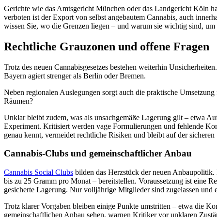
Gerichte wie das Amtsgericht München oder das Landgericht Köln habe
verboten ist der Export von selbst angebautem Cannabis, auch inner
wissen Sie, wo die Grenzen liegen – und warum sie wichtig sind, um 
Rechtliche Grauzonen und offene Fragen
Trotz des neuen Cannabisgesetzes bestehen weiterhin Unsicherheiten. 
Bayern agiert strenger als Berlin oder Bremen.
Neben regionalen Auslegungen sorgt auch die praktische Umsetzung f
Räumen?
Unklar bleibt zudem, was als unsachgemäße Lagerung gilt – etwa Auf
Experiment. Kritisiert werden vage Formulierungen und fehlende Kont
genau kennt, vermeidet rechtliche Risiken und bleibt auf der sicheren 
Cannabis-Clubs und gemeinschaftlicher Anbau
Cannabis Social Clubs
bilden das Herzstück der neuen Anbaupolitik. 
bis zu 25 Gramm pro Monat – bereitstellen. Voraussetzung ist eine Re
gesicherte Lagerung. Nur volljährige Mitglieder sind zugelassen und 
Trotz klarer Vorgaben bleiben einige Punkte umstritten – etwa die 
gemeinschaftlichen Anbau sehen, warnen Kritiker vor unklaren Zus