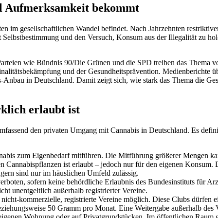
el Aufmerksamkeit bekommt
n im gesellschaftlichen Wandel befindet. Nach Jahrzehnten restriktiv
t Selbstbestimmung und den Versuch, Konsum aus der Illegalität zu h
: Parteien wie Bündnis 90/Die Grünen und die SPD treiben das Thema v
minalitätsbekämpfung und der Gesundheitsprävention. Medienbericht
Anbau in Deutschland. Damit zeigt sich, wie stark das Thema die Gese
lich erlaubt ist
umfassend den privaten Umgang mit Cannabis in Deutschland. Es definie
bis zum Eigenbedarf mitführen. Die Mitführung größerer Mengen kann
n Cannabispflanzen ist erlaubt – jedoch nur für den eigenen Konsum. D
agern sind nur im häuslichen Umfeld zulässig.
rboten, sofern keine behördliche Erlaubnis des Bundesinstituts für Ar
ht unentgeltlich außerhalb registrierter Vereine.
nicht-kommerzielle, registrierte Vereine möglich. Diese Clubs dürfen 
ziehungsweise 50 Gramm pro Monat. Eine Weitergabe außerhalb des Vere
eigenen Wohnung oder auf Privatgrundstücken. Im öffentlichen Raum gi