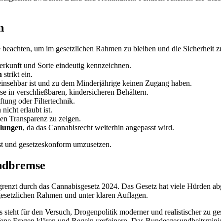
n
 beachten, um im gesetzlichen Rahmen zu bleiben und die Sicherheit z
Herkunft und Sorte eindeutig kennzeichnen.
n
strikt ein.
h einsehbar ist und zu dem Minderjährige keinen Zugang haben.
se in verschließbaren, kindersicheren Behältern.
ftung oder Filtertechnik.
 nicht erlaubt ist.
en Transparenz zu zeigen.
elungen
, da das Cannabisrecht weiterhin angepasst wird.
t und gesetzeskonform umzusetzen.
andbremse
grenzt durch das Cannabisgesetz 2024. Das Gesetz hat viele Hürden abg
esetzlichen Rahmen und unter klaren Auflagen.
teht für den Versuch, Drogenpolitik moderner und realistischer zu gestal
ene Fragen klären und Regeln verfeinern. Das Bundesgesundheitsminist