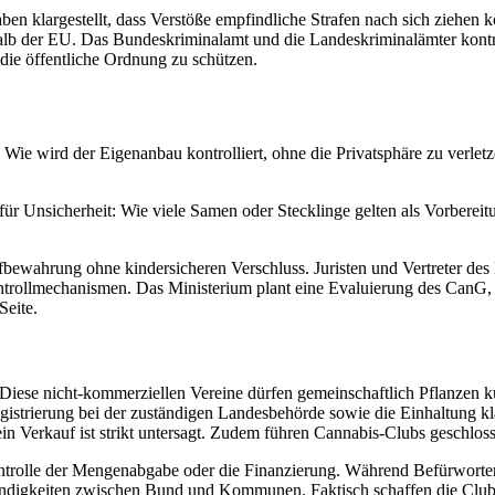
n klargestellt, dass Verstöße empfindliche Strafen nach sich ziehen 
halb der EU. Das Bundeskriminalamt und die Landeskriminalämter kontr
die öffentliche Ordnung zu schützen.
Wie wird der Eigenanbau kontrolliert, ohne die Privatsphäre zu verlet
ür Unsicherheit: Wie viele Samen oder Stecklinge gelten als Vorbere
bewahrung ohne kindersicheren Verschluss. Juristen und Vertreter des
rollmechanismen. Das Ministerium plant eine Evaluierung des CanG, um
Seite.
Diese nicht-kommerziellen Vereine dürfen gemeinschaftlich Pflanzen k
gistrierung bei der zuständigen Landesbehörde sowie die Einhaltung kl
ein Verkauf ist strikt untersagt. Zudem führen Cannabis-Clubs geschlos
Kontrolle der Mengenabgabe oder die Finanzierung. Während Befürworte
tändigkeiten zwischen Bund und Kommunen. Faktisch schaffen die Clu