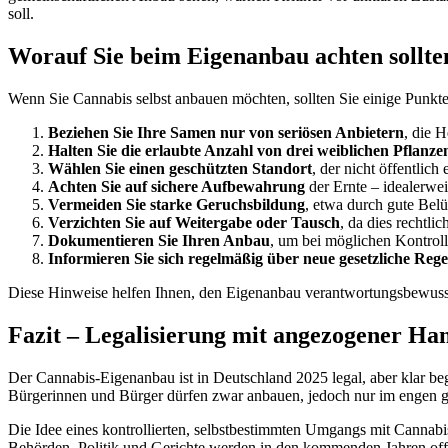
soll.
Worauf Sie beim Eigenanbau achten sollte
Wenn Sie Cannabis selbst anbauen möchten, sollten Sie einige Punkte
Beziehen Sie Ihre Samen nur von seriösen Anbietern
, die 
Halten Sie die erlaubte Anzahl von drei weiblichen Pflanze
Wählen Sie einen geschützten Standort
, der nicht öffentlic
Achten Sie auf sichere Aufbewahrung
der Ernte – idealerwei
Vermeiden Sie starke Geruchsbildung
, etwa durch gute Belü
Verzichten Sie auf Weitergabe oder Tausch
, da dies rechtlich
Dokumentieren Sie Ihren Anbau
, um bei möglichen Kontroll
Informieren Sie sich regelmäßig über neue gesetzliche Reg
Diese Hinweise helfen Ihnen, den Eigenanbau verantwortungsbewuss
Fazit – Legalisierung mit angezogener H
Der Cannabis-Eigenanbau ist in Deutschland 2025 legal, aber klar be
Bürgerinnen und Bürger dürfen zwar anbauen, jedoch nur im engen g
Die Idee eines kontrollierten, selbstbestimmten Umgangs mit Cannabis s
Behörden, Politik und Gerichte werden in den kommenden Jahren off