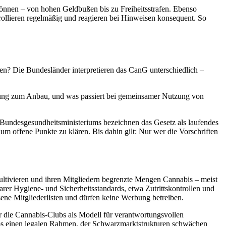
können – von hohen Geldbußen bis zu Freiheitsstrafen. Ebenso
ollieren regelmäßig und reagieren bei Hinweisen konsequent. So
zen? Die Bundesländer interpretieren das CanG unterschiedlich –
itung zum Anbau, und was passiert bei gemeinsamer Nutzung von
 Bundesgesundheitsministeriums bezeichnen das Gesetz als laufendes
 offene Punkte zu klären. Bis dahin gilt: Nur wer die Vorschriften
ultivieren und ihren Mitgliedern begrenzte Mengen Cannabis – meist
arer Hygiene- und Sicherheitsstandards, etwa Zutrittskontrollen und
sene Mitgliederlisten und dürfen keine Werbung betreiben.
r die Cannabis-Clubs als Modell für verantwortungsvollen
bs einen legalen Rahmen, der Schwarzmarktstrukturen schwächen