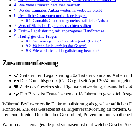
Wie viele Pflanzen darf man besitzen
Wo der Cannabis-Anbau weiterhin verboten bleibt
Rechtliche Grauzonen und offene Fragen
Cannabis-Clubs und gemeinschaftlicher Anbau
Worauf Sie beim Eigenanbau achten sollten
Fazit – Legalisierung mit angezogener Handbremse
Häufig gestellte Fragen
Seit wann gilt das Cannabisgesetz (CanG)?
Welche Ziele verfolgt das Gesetz?
Wie wird die Teil-Legalisierung bewertet?
Zusammenfassung
🌿 Seit der Teil-Legalisierung 2024 ist der Cannabis-Anbau in
📜 Das Cannabisgesetz (CanG) gilt seit April 2024 und regelt
🛡️ Ziele des Gesetzes sind Eigenverantwortung, Gesundheitsp
🔞 Der Besitz ist Erwachsenen ab 18 Jahren im gesetzlich fest
Während Befürworter die Entkriminalisierung als gesellschaftlichen 
Kontrolle. Ziel des Gesetzes ist es, Eigenverantwortung zu fördern, 
Teil einer breiten Debatte über Gesundheit, Prävention und staatliche
Warum das Thema gerade jetzt so präsent ist und welche Gesetze Sie