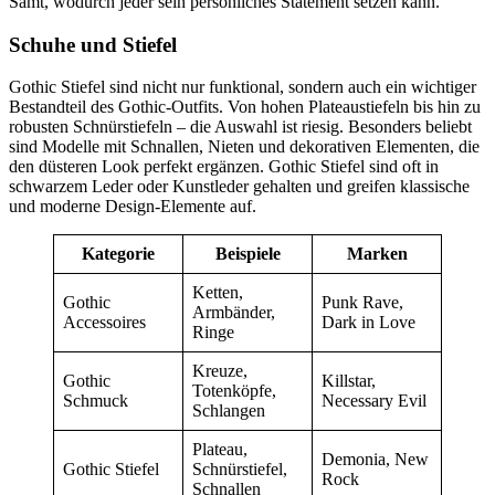
Samt, wodurch jeder sein persönliches Statement setzen kann.
Schuhe und Stiefel
Gothic Stiefel sind nicht nur funktional, sondern auch ein wichtiger
Bestandteil des Gothic-Outfits. Von hohen Plateaustiefeln bis hin zu
robusten Schnürstiefeln – die Auswahl ist riesig. Besonders beliebt
sind Modelle mit Schnallen, Nieten und dekorativen Elementen, die
den düsteren Look perfekt ergänzen. Gothic Stiefel sind oft in
schwarzem Leder oder Kunstleder gehalten und greifen klassische
und moderne Design-Elemente auf.
Kategorie
Beispiele
Marken
Ketten,
Gothic
Punk Rave,
Armbänder,
Accessoires
Dark in Love
Ringe
Kreuze,
Gothic
Killstar,
Totenköpfe,
Schmuck
Necessary Evil
Schlangen
Plateau,
Demonia, New
Gothic Stiefel
Schnürstiefel,
Rock
Schnallen