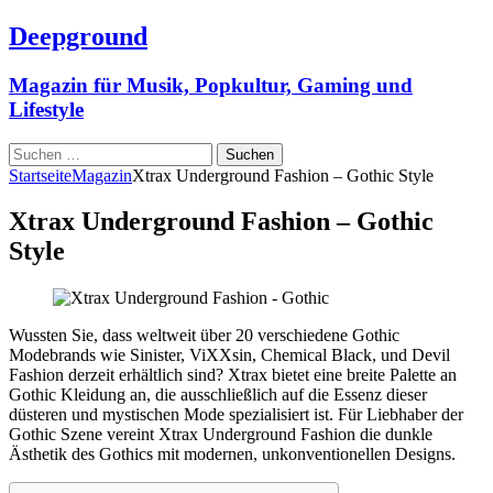
Deepground
Magazin für Musik, Popkultur, Gaming und
Lifestyle
Suchen
nach:
Startseite
Magazin
Xtrax Underground Fashion – Gothic Style
Xtrax Underground Fashion – Gothic
Style
Wussten Sie, dass weltweit über 20 verschiedene Gothic
Modebrands wie Sinister, ViXXsin, Chemical Black, und Devil
Fashion derzeit erhältlich sind? Xtrax bietet eine breite Palette an
Gothic Kleidung an, die ausschließlich auf die Essenz dieser
düsteren und mystischen Mode spezialisiert ist. Für Liebhaber der
Gothic Szene vereint Xtrax Underground Fashion die dunkle
Ästhetik des Gothics mit modernen, unkonventionellen Designs.