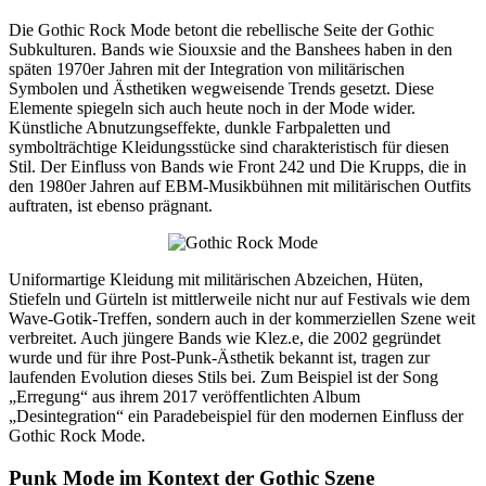
Die Gothic Rock Mode betont die rebellische Seite der Gothic
Subkulturen. Bands wie Siouxsie and the Banshees haben in den
späten 1970er Jahren mit der Integration von militärischen
Symbolen und Ästhetiken wegweisende Trends gesetzt. Diese
Elemente spiegeln sich auch heute noch in der Mode wider.
Künstliche Abnutzungseffekte, dunkle Farbpaletten und
symbolträchtige Kleidungsstücke sind charakteristisch für diesen
Stil. Der Einfluss von Bands wie Front 242 und Die Krupps, die in
den 1980er Jahren auf EBM-Musikbühnen mit militärischen Outfits
auftraten, ist ebenso prägnant.
Uniformartige Kleidung mit militärischen Abzeichen, Hüten,
Stiefeln und Gürteln ist mittlerweile nicht nur auf Festivals wie dem
Wave-Gotik-Treffen, sondern auch in der kommerziellen Szene weit
verbreitet. Auch jüngere Bands wie Klez.e, die 2002 gegründet
wurde und für ihre Post-Punk-Ästhetik bekannt ist, tragen zur
laufenden Evolution dieses Stils bei. Zum Beispiel ist der Song
„Erregung“ aus ihrem 2017 veröffentlichten Album
„Desintegration“ ein Paradebeispiel für den modernen Einfluss der
Gothic Rock Mode.
Punk Mode im Kontext der Gothic Szene