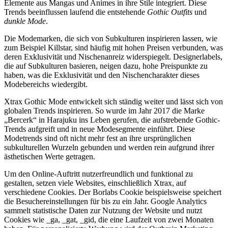
Elemente aus Mangas und Animes in ihre Stile integriert. Diese
Trends beeinflussen laufend die entstehende
Gothic Outfits
und
dunkle Mode
.
Die Modemarken, die sich von Subkulturen inspirieren lassen, wie
zum Beispiel Killstar, sind häufig mit hohen Preisen verbunden, was
deren Exklusivität und Nischenanreiz widerspiegelt. Designerlabels,
die auf Subkulturen basieren, neigen dazu, hohe Preispunkte zu
haben, was die Exklusivität und den Nischencharakter dieses
Modebereichs wiedergibt.
Xtrax Gothic Mode entwickelt sich ständig weiter und lässt sich von
globalen Trends inspirieren. So wurde im Jahr 2017 die Marke
„Bercerk“ in Harajuku ins Leben gerufen, die aufstrebende Gothic-
Trends aufgreift und in neue Modesegmente einführt. Diese
Modetrends sind oft nicht mehr fest an ihre ursprünglichen
subkulturellen Wurzeln gebunden und werden rein aufgrund ihrer
ästhetischen Werte getragen.
Um den Online-Auftritt nutzerfreundlich und funktional zu
gestalten, setzen viele Websites, einschließlich Xtrax, auf
verschiedene Cookies. Der Borlabs Cookie beispielsweise speichert
die Besuchereinstellungen für bis zu ein Jahr. Google Analytics
sammelt statistische Daten zur Nutzung der Website und nutzt
Cookies wie _ga, _gat, _gid, die eine Laufzeit von zwei Monaten