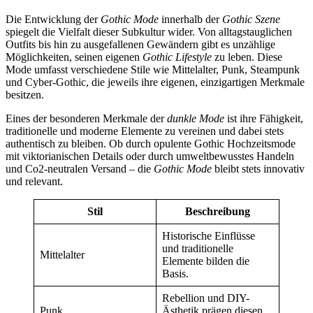
Die Entwicklung der
Gothic Mode
innerhalb der
Gothic Szene
spiegelt die Vielfalt dieser Subkultur wider. Von alltagstauglichen
Outfits bis hin zu ausgefallenen Gewändern gibt es unzählige
Möglichkeiten, seinen eigenen
Gothic Lifestyle
zu leben. Diese
Mode umfasst verschiedene Stile wie Mittelalter, Punk, Steampunk
und Cyber-Gothic, die jeweils ihre eigenen, einzigartigen Merkmale
besitzen.
Eines der besonderen Merkmale der
dunkle Mode
ist ihre Fähigkeit,
traditionelle und moderne Elemente zu vereinen und dabei stets
authentisch zu bleiben. Ob durch opulente Gothic Hochzeitsmode
mit viktorianischen Details oder durch umweltbewusstes Handeln
und Co2-neutralen Versand – die
Gothic Mode
bleibt stets innovativ
und relevant.
Stil
Beschreibung
Historische Einflüsse
und traditionelle
Mittelalter
Elemente bilden die
Basis.
Rebellion und DIY-
Punk
Ästhetik prägen diesen