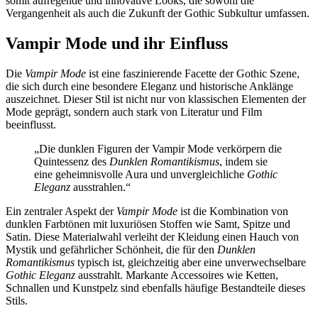
somit aufregende und innovative Looks, die sowohl die
Vergangenheit als auch die Zukunft der Gothic Subkultur umfassen.
Vampir Mode und ihr Einfluss
Die
Vampir Mode
ist eine faszinierende Facette der Gothic Szene,
die sich durch eine besondere Eleganz und historische Anklänge
auszeichnet. Dieser Stil ist nicht nur von klassischen Elementen der
Mode geprägt, sondern auch stark von Literatur und Film
beeinflusst.
„Die dunklen Figuren der Vampir Mode verkörpern die
Quintessenz des
Dunklen Romantikismus
, indem sie
eine geheimnisvolle Aura und unvergleichliche
Gothic
Eleganz
ausstrahlen.“
Ein zentraler Aspekt der
Vampir Mode
ist die Kombination von
dunklen Farbtönen mit luxuriösen Stoffen wie Samt, Spitze und
Satin. Diese Materialwahl verleiht der Kleidung einen Hauch von
Mystik und gefährlicher Schönheit, die für den
Dunklen
Romantikismus
typisch ist, gleichzeitig aber eine unverwechselbare
Gothic Eleganz
ausstrahlt. Markante Accessoires wie Ketten,
Schnallen und Kunstpelz sind ebenfalls häufige Bestandteile dieses
Stils.