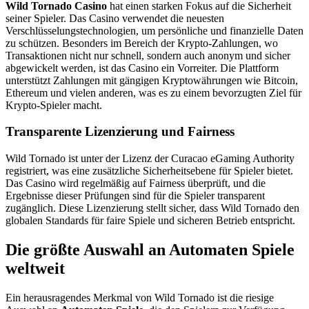
Wild Tornado Casino
hat einen starken Fokus auf die Sicherheit
seiner Spieler. Das Casino verwendet die neuesten
Verschlüsselungstechnologien, um persönliche und finanzielle Daten
zu schützen. Besonders im Bereich der Krypto-Zahlungen, wo
Transaktionen nicht nur schnell, sondern auch anonym und sicher
abgewickelt werden, ist das Casino ein Vorreiter. Die Plattform
unterstützt Zahlungen mit gängigen Kryptowährungen wie Bitcoin,
Ethereum und vielen anderen, was es zu einem bevorzugten Ziel für
Krypto-Spieler macht.
Transparente Lizenzierung und Fairness
Wild Tornado ist unter der Lizenz der Curacao eGaming Authority
registriert, was eine zusätzliche Sicherheitsebene für Spieler bietet.
Das Casino wird regelmäßig auf Fairness überprüft, und die
Ergebnisse dieser Prüfungen sind für die Spieler transparent
zugänglich. Diese Lizenzierung stellt sicher, dass Wild Tornado den
globalen Standards für faire Spiele und sicheren Betrieb entspricht.
Die größte Auswahl an Automaten Spiele
weltweit
Ein herausragendes Merkmal von Wild Tornado ist die riesige