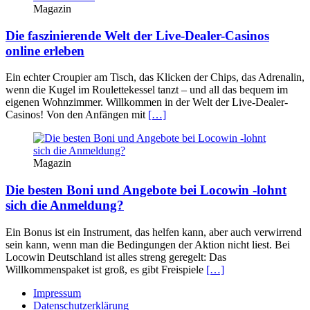
Magazin
Die faszinierende Welt der Live-Dealer-Casinos
online erleben
Ein echter Croupier am Tisch, das Klicken der Chips, das Adrenalin,
wenn die Kugel im Roulettekessel tanzt – und all das bequem im
eigenen Wohnzimmer. Willkommen in der Welt der Live-Dealer-
Casinos! Von den Anfängen mit
[…]
Magazin
Die besten Boni und Angebote bei Locowin -lohnt
sich die Anmeldung?
Ein Bonus ist ein Instrument, das helfen kann, aber auch verwirrend
sein kann, wenn man die Bedingungen der Aktion nicht liest. Bei
Locowin Deutschland ist alles streng geregelt: Das
Willkommenspaket ist groß, es gibt Freispiele
[…]
Impressum
Datenschutzerklärung