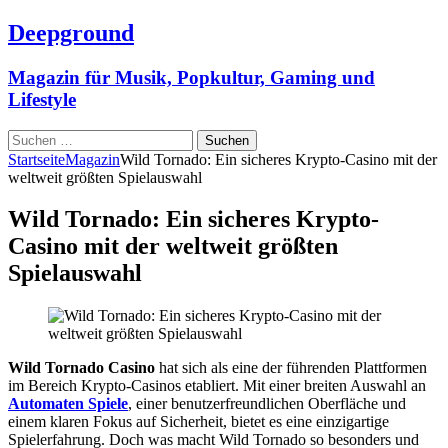
Deepground
Magazin für Musik, Popkultur, Gaming und
Lifestyle
Suchen
nach:
Startseite
Magazin
Wild Tornado: Ein sicheres Krypto-Casino mit der
weltweit größten Spielauswahl
Wild Tornado: Ein sicheres Krypto-
Casino mit der weltweit größten
Spielauswahl
Wild Tornado Casino
hat sich als eine der führenden Plattformen
im Bereich Krypto-Casinos etabliert. Mit einer breiten Auswahl an
Automaten Spiele
, einer benutzerfreundlichen Oberfläche und
einem klaren Fokus auf Sicherheit, bietet es eine einzigartige
Spielerfahrung. Doch was macht Wild Tornado so besonders und