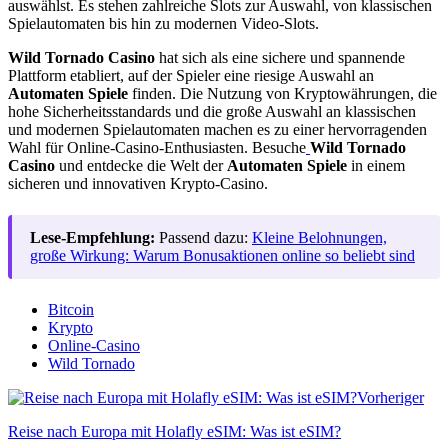
auswählst. Es stehen zahlreiche Slots zur Auswahl, von klassischen
Spielautomaten bis hin zu modernen Video-Slots.
Wild Tornado Casino
hat sich als eine sichere und spannende
Plattform etabliert, auf der Spieler eine riesige Auswahl an
Automaten Spiele
finden. Die Nutzung von Kryptowährungen, die
hohe Sicherheitsstandards und die große Auswahl an klassischen
und modernen Spielautomaten machen es zu einer hervorragenden
Wahl für Online-Casino-Enthusiasten. Besuche
Wild Tornado
Casino
und entdecke die Welt der
Automaten Spiele
in einem
sicheren und innovativen Krypto-Casino.
Lese-Empfehlung:
Passend dazu:
Kleine Belohnungen,
große Wirkung: Warum Bonusaktionen online so beliebt sind
Bitcoin
Krypto
Online-Casino
Wild Tornado
Vorheriger
Reise nach Europa mit Holafly eSIM: Was ist eSIM?