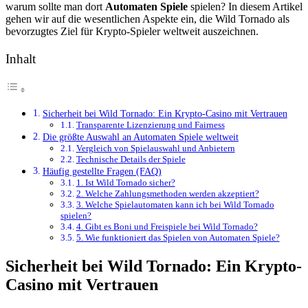
warum sollte man dort
Automaten Spiele
spielen? In diesem Artikel
gehen wir auf die wesentlichen Aspekte ein, die Wild Tornado als
bevorzugtes Ziel für Krypto-Spieler weltweit auszeichnen.
Inhalt
Sicherheit bei Wild Tornado: Ein Krypto-Casino mit Vertrauen
Transparente Lizenzierung und Fairness
Die größte Auswahl an Automaten Spiele weltweit
Vergleich von Spielauswahl und Anbietern
Technische Details der Spiele
Häufig gestellte Fragen (FAQ)
1. Ist Wild Tornado sicher?
2. Welche Zahlungsmethoden werden akzeptiert?
3. Welche Spielautomaten kann ich bei Wild Tornado
spielen?
4. Gibt es Boni und Freispiele bei Wild Tornado?
5. Wie funktioniert das Spielen von Automaten Spiele?
Sicherheit bei Wild Tornado: Ein Krypto-
Casino mit Vertrauen