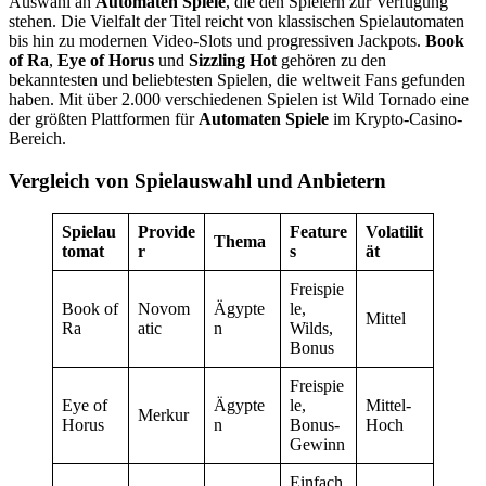
Auswahl an
Automaten Spiele
, die den Spielern zur Verfügung
stehen. Die Vielfalt der Titel reicht von klassischen Spielautomaten
bis hin zu modernen Video-Slots und progressiven Jackpots.
Book
of Ra
,
Eye of Horus
und
Sizzling Hot
gehören zu den
bekanntesten und beliebtesten Spielen, die weltweit Fans gefunden
haben. Mit über 2.000 verschiedenen Spielen ist Wild Tornado eine
der größten Plattformen für
Automaten Spiele
im Krypto-Casino-
Bereich.
Vergleich von Spielauswahl und Anbietern
Spielau
Provide
Feature
Volatilit
Thema
tomat
r
s
ät
Freispie
Book of
Novom
Ägypte
le,
Mittel
Ra
atic
n
Wilds,
Bonus
Freispie
Eye of
Ägypte
le,
Mittel-
Merkur
Horus
n
Bonus-
Hoch
Gewinn
Einfach