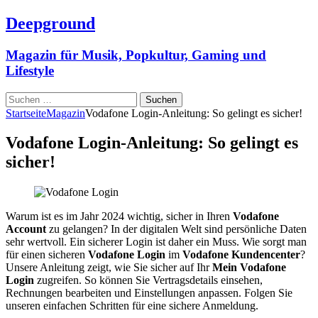
Deepground
Magazin für Musik, Popkultur, Gaming und
Lifestyle
Suchen
nach:
Startseite
Magazin
Vodafone Login-Anleitung: So gelingt es sicher!
Vodafone Login-Anleitung: So gelingt es
sicher!
Warum ist es im Jahr 2024 wichtig, sicher in Ihren
Vodafone
Account
zu gelangen? In der digitalen Welt sind persönliche Daten
sehr wertvoll. Ein sicherer Login ist daher ein Muss. Wie sorgt man
für einen sicheren
Vodafone Login
im
Vodafone Kundencenter
?
Unsere Anleitung zeigt, wie Sie sicher auf Ihr
Mein Vodafone
Login
zugreifen. So können Sie Vertragsdetails einsehen,
Rechnungen bearbeiten und Einstellungen anpassen. Folgen Sie
unseren einfachen Schritten für eine sichere Anmeldung.