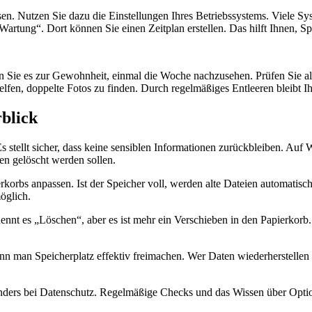
ssen. Nutzen Sie dazu die Einstellungen Ihres Betriebssystems. Viele S
Wartung“. Dort können Sie einen Zeitplan erstellen. Das hilft Ihnen, S
hen Sie es zur Gewohnheit, einmal die Woche nachzusehen. Prüfen Sie a
lfen, doppelte Fotos zu finden. Durch regelmäßiges Entleeren bleibt I
rblick
 stellt sicher, dass keine sensiblen Informationen zurückbleiben. Auf 
en gelöscht werden sollen.
orbs anpassen. Ist der Speicher voll, werden alte Dateien automatisch 
öglich.
nennt es „Löschen“, aber es ist mehr ein Verschieben in den Papierkorb
kann man Speicherplatz effektiv freimachen. Wer Daten wiederherstellen 
nders bei Datenschutz. Regelmäßige Checks und das Wissen über Optio