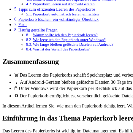
Papierkorb leeren auf Android-Geräten
Tipps zum effizienten Leeren des Papierkorbs
Papierkorb automatisch leeren einrichten
Papierkorb löschen: ein vollständiger Überblick
Fazit
Häufig gestellte Fragen
Warum sollte ich den Papierkorb leeren?
Wie leere ich den Papierkorb unter Windows?
Wie lange bleiben gelöschte Dateien auf Android?
Was ist der Vorteil des Papierkorbs?
Zusammenfassung
🗑️ Das Leeren des Papierkorbs schafft Speicherplatz und verbes
📱 Auf Android-Geräten bleiben gelöschte Dateien 30 Tage im 
🖱️ Unter Windows wird der Papierkorb per Rechtsklick auf das
♻️ Der Papierkorb ermöglicht es, versehentlich gelöschte Datei
In diesem Artikel lernen Sie, wie man den Papierkorb richtig leert. 
Einführung in das Thema Papierkorb leer
Das Leeren des Papierkorbs ist wichtig im Dateimanagement. Es hilft