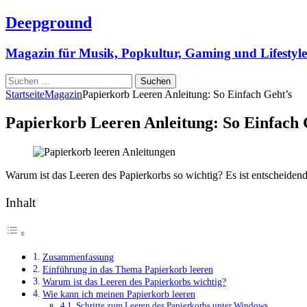
Deepground
Magazin für Musik, Popkultur, Gaming und Lifestyle
Suchen
nach:
Startseite
Magazin
Papierkorb Leeren Anleitung: So Einfach Geht’s
Papierkorb Leeren Anleitung: So Einfach 
Warum ist das Leeren des Papierkorbs so wichtig? Es ist entscheidend f
Inhalt
Zusammenfassung
Einführung in das Thema Papierkorb leeren
Warum ist das Leeren des Papierkorbs wichtig?
Wie kann ich meinen Papierkorb leeren
Schritte zum Leeren des Papierkorbs unter Windows