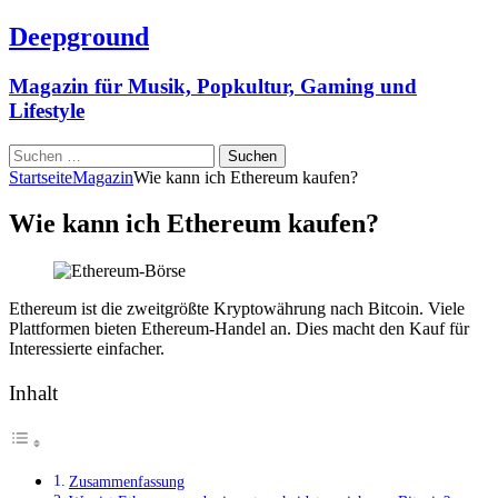
Deepground
Magazin für Musik, Popkultur, Gaming und
Lifestyle
Suchen
nach:
Startseite
Magazin
Wie kann ich Ethereum kaufen?
Wie kann ich Ethereum kaufen?
Ethereum ist die zweitgrößte Kryptowährung nach Bitcoin. Viele
Plattformen bieten Ethereum-Handel an. Dies macht den Kauf für
Interessierte einfacher.
Inhalt
Zusammenfassung