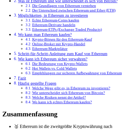
Was ist Ethereum und wie unterscheidet es sich von Bitcoin?
Die Grundlagen von Ethereum verstehen
Der Unterschied zwischen Ethereum und Ether (ETH)
Möglichkeiten, in Ethereum zu investieren
Echte Ethereum-Coins kaufen
Ethereum-Derivate handeln
Ethereum-ETPs (Exchange Traded Products)
Wo kann man Ethereum kaufen?
Krypto-Börsen für den Ethereum-Kauf
Online-Broker mit Krypto-Handel
Ethereum-Marktplätze
Schritt-für-Schritt-Anleitung zum Kauf von Ethereum
Wie kann ich Ethereum sicher verwahren?
Die Bedeutung von Krypto-Wallets
Hot Wallets vs. Cold Wallets
Empfehlungen zur sicheren Aufbewahrung von Ethereum
Fazit
Häufig gestellte Fragen
Welche Wege gibt es, in Ethereum zu investieren?
Wie unterscheidet sich Ethereum von Bitcoin?
Welche Risiken nennt der Artikel?
Wo kann ich echtes Ethereum kaufen?
Zusammenfassung
🥈 Ethereum ist die zweitgrößte Kryptowährung nach