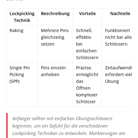
Lockpicking
Beschreibung
Vorteile
Nachteile
Technik
Raking
Mehrere Pins
Schnell,
Funktioniert
gleichzeitig
effektiv
nicht bei allen
setzen
bei
Schlössern
einfachen
Schlössern
Single Pin
Pins einzeln
Präzise,
Zeitaufwendig,
Picking
anheben
ermöglicht
erfordert viel
(SPP)
das
Übung
Öffnen
komplexer
Schlösser
Anfänger sollten mit einfachen Übungsschlössern
beginnen, um ein Gefühl für die verschiedenen
Lockpicking Techniken zu entwickeln. Markierungen am