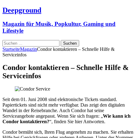
Deepground
Magazin für Musik, Popkultur, Gaming und
Lifestyle
Suchen
nach:
Startseite
Magazin
Condor kontaktieren – Schnelle Hilfe &
Serviceinfos
Condor kontaktieren – Schnelle Hilfe &
Serviceinfos
Seit dem 01. Juni 2008 sind elektronische Tickets standard.
Papiertickets sind nicht mehr verfügbar. Das zeigt den digitalen
Wandel in der Reisebranche. Auch Condor hat seine
Serviceangebote angepasst. Wenn Sie sich fragen: „
Wie kann ich
Condor kontaktieren?
“, finden Sie hier Antworten.
Condor bemüht sich, Ihren Flug angenehm zu machen. Sie erhalten
Hilfe bei Gepäckfragen oder anderen Anliegen. Unter der Nummer