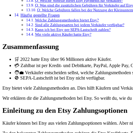
Q: Welche Vorteile bietet Etsy Payments für Verkäufer?
Q: Was sind die zusätzlichen Gebühren für Verkäufer auf Ets
Q: Welche Gebühren fallen bei der Nutzung der Kleinunter
Häufig gestellte Fragen
Welche Zahlungsmethoden bietet Etsy?
Sind alle Zahlungsarten bei jedem Verkäufer verfügbar?
Kann ich bei Etsy per SEPA-Lastschrift zahlen?
Wie viele aktive Käufer hatte Etsy?
Zusammenfassung
🛒 2022 hatte Etsy über 96 Millionen aktive Käufer.
💳 Zahlbar ist per Kredit- und Debitkarte, PayPal, Apple Pay,
🧑‍💼 Verkäufer entscheiden selbst, welche Zahlungsmethoden s
🚫 SEPA-Lastschrift ist bei Etsy nicht verfügbar.
Etsy bietet viele Zahlungsmethoden an. Dies hilft Käufern und Verkä
Wir erklären dir die Zahlungsmethoden bei Etsy. So weißt du, wie du 
Einleitung zu den Etsy Zahlungsoptionen
Käufer können bei Etsy aus vielen Zahlungsoptionen wählen. Aber nic