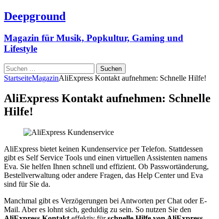
Deepground
Magazin für Musik, Popkultur, Gaming und
Lifestyle
Suchen
nach:
Startseite
Magazin
AliExpress Kontakt aufnehmen: Schnelle Hilfe!
AliExpress Kontakt aufnehmen: Schnelle
Hilfe!
AliExpress bietet keinen Kundenservice per Telefon. Stattdessen
gibt es Self Service Tools und einen virtuellen Assistenten namens
Eva. Sie helfen Ihnen schnell und effizient. Ob Passwortänderung,
Bestellverwaltung oder andere Fragen, das Help Center und Eva
sind für Sie da.
Manchmal gibt es Verzögerungen bei Antworten per Chat oder E-
Mail. Aber es lohnt sich, geduldig zu sein. So nutzen Sie den
AliExpress Kontakt
effektiv für
schnelle Hilfe von AliExpress
.