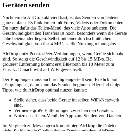
Geräten senden
Nachdem du AirDrop aktiviert hast, ist das Senden von Dateien
ganz einfach. Es funktioniert mit Fotos, Videos oder Dokumenten.
Du nutzt dafür das Teilen-Menü, das viele Apps anbieten. Die
Geschwindigkeit des Transfers ist hoch, besonders wenn die Geräte
nahe beieinander liegen. Selbst mit einer durchschnittlichen
Geschwindigkeit von fast 4 MB/s ist die Nutzung reibungslos.
AirDrop nutzt Peer-to-Peer-Verbindungen, wenn Geräte sich nahe
sind. So steigt die Geschwindigkeit auf 12 bis 15 MB/s. Bei
größerer Entfernung kommt erst Bluetooth bis 10 Meter zum
Einsatz. Danach wird auf WiFi gewechselt.
Der Empfänger muss auch richtig eingestellt sein. Er klickt auf
„Empfangen“, dann kann das Senden beginnen. Hier sind einige
Tipps, wie du AirDrop optimal nutzen kannst:
Stelle sicher, dass beide Geräte im selben WiFi-Netzwerk
sind.
Vermeide große Entfernungen zwischen den Geräten.
Nutze das Teilen-Menü der App zum Senden von Dateien.
Im Vergleich zu Messengern komprimiert AirDrop die Dateien
nicht. So bleibt die Qualität deiner Dateien erhalten. AirDrop