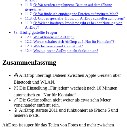
AirDrop?
Q: Wo werden empfangene Dateien auf dem iPhone
gespeichert?
Q: Wo finde ich empfangene Dateien auf meinem Mac?
Q: Gibt es spezielle Tipps, um AirDrop schneller zu nutzen?
Q: Welche häufigen Probleme gibt es bei der Nutzung von
AirDrop?
Häufig gestellte Fragen
Wie aktiviere ich AirDrop?
Warum schaltet sich AirDrop auf „Nur für Kontakte“?
Welche Geräte sind kompatibel?
Was tun, wenn AirDrop nicht funktioniert?
Zusammenfassung
📤 AirDrop überträgt Dateien zwischen Apple-Geräten über
Bluetooth und WLAN.
⏲️ Die Einstellung „Für jeden“ wechselt nach 10 Minuten
automatisch zu „Nur für Kontakte“.
📏 Die Geräte sollten nicht weiter als etwa zehn Meter
voneinander entfernt sein.
📱 AirDrop startete 2011 und funktioniert ab iPhone 5 und
neueren iPads.
AirDrop ist super für das Teilen von Fotos und mehr zwischen