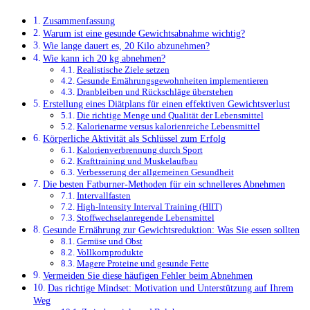
Zusammenfassung
Warum ist eine gesunde Gewichtsabnahme wichtig?
Wie lange dauert es, 20 Kilo abzunehmen?
Wie kann ich 20 kg abnehmen?
Realistische Ziele setzen
Gesunde Ernährungsgewohnheiten implementieren
Dranbleiben und Rückschläge überstehen
Erstellung eines Diätplans für einen effektiven Gewichtsverlust
Die richtige Menge und Qualität der Lebensmittel
Kalorienarme versus kalorienreiche Lebensmittel
Körperliche Aktivität als Schlüssel zum Erfolg
Kalorienverbrennung durch Sport
Krafttraining und Muskelaufbau
Verbesserung der allgemeinen Gesundheit
Die besten Fatburner-Methoden für ein schnelleres Abnehmen
Intervallfasten
High-Intensity Interval Training (HIIT)
Stoffwechselanregende Lebensmittel
Gesunde Ernährung zur Gewichtsreduktion: Was Sie essen sollten
Gemüse und Obst
Vollkornprodukte
Magere Proteine und gesunde Fette
Vermeiden Sie diese häufigen Fehler beim Abnehmen
Das richtige Mindset: Motivation und Unterstützung auf Ihrem
Weg