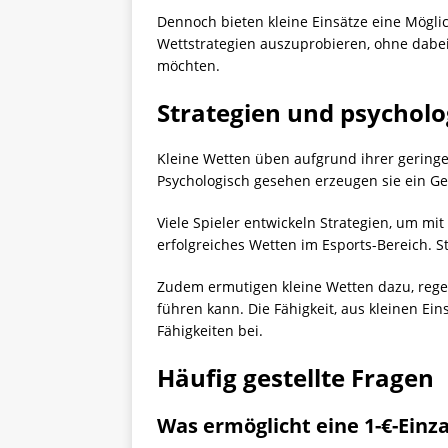
Dennoch bieten kleine Einsätze eine Möglic
Wettstrategien auszuprobieren, ohne dabei
möchten.
Strategien und psycholo
Kleine Wetten üben aufgrund ihrer geringe
Psychologisch gesehen erzeugen sie ein Ge
Viele Spieler entwickeln Strategien, um m
erfolgreiches Wetten im Esports-Bereich. S
Zudem ermutigen kleine Wetten dazu, regel
führen kann. Die Fähigkeit, aus kleinen E
Fähigkeiten bei.
Häufig gestellte Fragen
Was ermöglicht eine 1-€-Einz