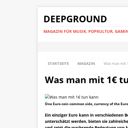
DEEPGROUND
MAGAZIN FÜR MUSIK, POPKULTUR, GAMIN
STARTSEITE
MAGAZIN
Was man mit 
Was man mit 1€ t
One Euro coin common side, currency of the Eu
Ein einziger Euro kann in verschiedenen 
unterschätzt werden, bieten sie zahlreiche
und zeigt die wachsende Bedeutung von 