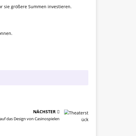
or sie größere Summen investieren.
önnen.
NÄCHSTER
 auf das Design von Casinospielen