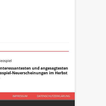
interessantesten und angesagtesten
ospiel-Neuerscheinungen im Herbst
5
IMPRESSUM
DATENSCHUTZERKLÄRUNG