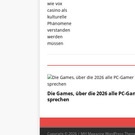
Die Games, über die 2026 alle PC-Ga
sprechen
Copyright © 2026 | MH Magazine WordPress Them