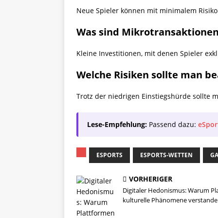
Neue Spieler können mit minimalem Risiko 
Was sind Mikrotransaktione
Kleine Investitionen, mit denen Spieler ex
Welche Risiken sollte man b
Trotz der niedrigen Einstiegshürde sollte 
Lese-Empfehlung:
Passend dazu:
eSpor
ESPORTS
ESPORTS-WETTEN
G
VORHERIGER
Digitaler Hedonismus: Warum Pla
kulturelle Phänomene verstand