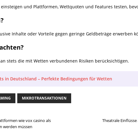
einsteigen und Plattformen, Wettquoten und Features testen, bev
n?
klusive Inhalte oder Vorteile gegen geringe Geldbeträge erwerben k
eachten?
man stets die mit Wetten verbundenen Risiken berücksichtigen.
ts in Deutschland – Perfekte Bedingungen für Wetten
AMING
MIKROTRANSAKTIONEN
ttformen wie vox casino als
Theatrale Einflüsse
en werden müssen