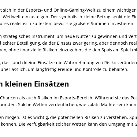
t sich in der Esports- und Online-Gaming-Welt zu einem wichtigen 
ie Wettwelt einzusteigen. Der symbolisch kleine Betrag senkt die E
res realistisch zu testen, bevor sie größere Summen investieren.
 ein strategisches Instrument, um neue Nutzer zu gewinnen und Ver
chter Beteiligung, da der Einsatz zwar gering, aber dennoch real i
en, ohne finanzielle Risiken einzugehen, die den Spaß am Spiel m
in, dass auch kleine Einsätze die Wahrnehmung von Risiko veränder
nerlässlich, um langfristig Freude und Kontrolle zu behalten.
 kleinen Einsätzen
l Chancen als auch Risiken im Esports-Bereich. Während sie das Po
rbunden. Solche Wetten verdeutlichen, wie volatil Märkte sein könn
mögen, ist es wichtig, die potenziellen Risiken zu verstehen. Spie
en können. Die Verfügbarkeit solcher Wetten kann den Umgang mit