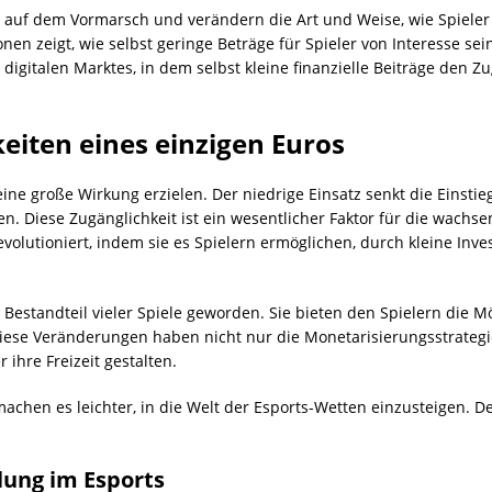
 auf dem Vormarsch und verändern die Art und Weise, wie Spieler w
en zeigt, wie selbst geringe Beträge für Spieler von Interesse sei
 digitalen Marktes, in dem selbst kleine finanzielle Beiträge den
keiten eines einzigen Euros
eine große Wirkung erzielen. Der niedrige Einsatz senkt die Einst
. Diese Zugänglichkeit ist ein wesentlicher Faktor für die wachs
lutioniert, indem sie es Spielern ermöglichen, durch kleine Inves
 Bestandteil vieler Spiele geworden. Sie bieten den Spielern die Mög
ese Veränderungen haben nicht nur die Monetarisierungsstrategien
 ihre Freizeit gestalten.
achen es leichter, in die Welt der Esports-Wetten einzusteigen. D
lung im Esports