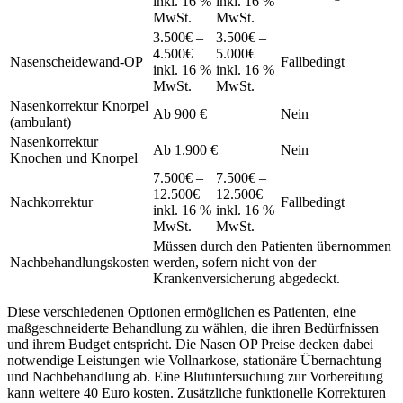
inkl. 16 %
inkl. 16 %
MwSt.
MwSt.
3.500€ –
3.500€ –
4.500€
5.000€
Nasenscheidewand-OP
Fallbedingt
inkl. 16 %
inkl. 16 %
MwSt.
MwSt.
Nasenkorrektur Knorpel
Ab 900 €
Nein
(ambulant)
Nasenkorrektur
Ab 1.900 €
Nein
Knochen und Knorpel
7.500€ –
7.500€ –
12.500€
12.500€
Nachkorrektur
Fallbedingt
inkl. 16 %
inkl. 16 %
MwSt.
MwSt.
Müssen durch den Patienten übernommen
Nachbehandlungskosten
werden, sofern nicht von der
Krankenversicherung abgedeckt.
Diese verschiedenen Optionen ermöglichen es Patienten, eine
maßgeschneiderte Behandlung zu wählen, die ihren Bedürfnissen
und ihrem Budget entspricht. Die Nasen OP Preise decken dabei
notwendige Leistungen wie Vollnarkose, stationäre Übernachtung
und Nachbehandlung ab. Eine Blutuntersuchung zur Vorbereitung
kann weitere 40 Euro kosten. Zusätzliche funktionelle Korrekturen