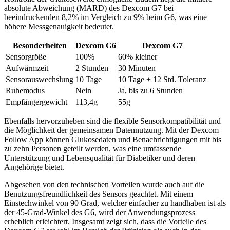
absolute Abweichung (MARD) des Dexcom G7 bei
beeindruckenden 8,2% im Vergleich zu 9% beim G6, was eine
höhere Messgenauigkeit bedeutet.
Besonderheiten
Dexcom G6
Dexcom G7
Sensorgröße
100%
60% kleiner
Aufwärmzeit
2 Stunden
30 Minuten
Sensorauswechslung
10 Tage
10 Tage + 12 Std. Toleranz
Ruhemodus
Nein
Ja, bis zu 6 Stunden
Empfängergewicht
113,4g
55g
Ebenfalls hervorzuheben sind die flexible Sensorkompatibilität und
die Möglichkeit der gemeinsamen Datennutzung. Mit der Dexcom
Follow App können Glukosedaten und Benachrichtigungen mit bis
zu zehn Personen geteilt werden, was eine umfassende
Unterstützung und Lebensqualität für Diabetiker und deren
Angehörige bietet.
Abgesehen von den technischen Vorteilen wurde auch auf die
Benutzungsfreundlichkeit des Sensors geachtet. Mit einem
Einstechwinkel von 90 Grad, welcher einfacher zu handhaben ist als
der 45-Grad-Winkel des G6, wird der Anwendungsprozess
erheblich erleichtert. Insgesamt zeigt sich, dass die Vorteile des