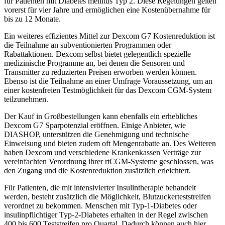
für Patienten mit Diabetes mellitus Typ 2. Diese Regelungen gelten
vorerst für vier Jahre und ermöglichen eine Kostenübernahme für
bis zu 12 Monate.
Ein weiteres effizientes Mittel zur Dexcom G7 Kostenreduktion ist
die Teilnahme an subventionierten Programmen oder
Rabattaktionen. Dexcom selbst bietet gelegentlich spezielle
medizinische Programme an, bei denen die Sensoren und
Transmitter zu reduzierten Preisen erworben werden können.
Ebenso ist die Teilnahme an einer Umfrage Voraussetzung, um an
einer kostenfreien Testmöglichkeit für das Dexcom CGM-System
teilzunehmen.
Der Kauf in Großbestellungen kann ebenfalls ein erhebliches
Dexcom G7 Sparpotenzial eröffnen. Einige Anbieter, wie
DIASHOP, unterstützen die Genehmigung und technische
Einweisung und bieten zudem oft Mengenrabatte an. Des Weiteren
haben Dexcom und verschiedene Krankenkassen Verträge zur
vereinfachten Verordnung ihrer rtCGM-Systeme geschlossen, was
den Zugang und die Kostenreduktion zusätzlich erleichtert.
Für Patienten, die mit intensivierter Insulintherapie behandelt
werden, besteht zusätzlich die Möglichkeit, Blutzuckerteststreifen
verordnet zu bekommen. Menschen mit Typ-1-Diabetes oder
insulinpflichtiger Typ-2-Diabetes erhalten in der Regel zwischen
400 bis 600 Teststreifen pro Quartal. Dadurch können auch hier