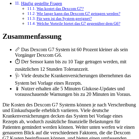
Häufig gestellte Fragen
Was kostet das Dexcom G7?
Wie lange kann das Dexcom G7 getragen werden?
Für wen ist das System geeignet?
Welche Vorteile bietet das G7 gegenüber dem G6?
Zusammenfassung
📏 Das Dexcom G7 System ist 60 Prozent kleiner als sein
Vorgänger Dexcom G6.
⏱️ Der Sensor kann bis zu 10 Tage getragen werden, mit
zusätzlichen 12 Stunden Toleranzzeit.
🩺 Viele deutsche Krankenversicherungen übernehmen das
System bei Vorlage eines Rezepts.
📱 Nutzer erhalten alle 5 Minuten Glukose-Updates und
vorausschauende Warnungen bis zu 20 Minuten im Voraus.
Die Kosten des Dexcom G7 Systems können je nach Verschreibung
und Einkaufsquelle erheblich variieren. Viele deutsche
Krankenversicherungen decken das System bei Vorlage eines
Rezepts ab, wodurch zusätzliche finanzielle Belastungen für
Patienten gemindert werden können. Weiter unten werfen wir einen
genaueren Blick auf die verschiedenen Faktoren, die die Dexcom
G7 Kosten beeinflussen können, und bieten einen umfassenden