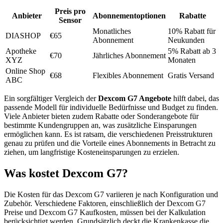
Preis pro
Anbieter
Abonnementoptionen
Rabatte
Sensor
Monatliches
10% Rabatt für
DIASHOP
€65
Abonnement
Neukunden
Apotheke
5% Rabatt ab 3
€70
Jährliches Abonnement
XYZ
Monaten
Online Shop
€68
Flexibles Abonnement
Gratis Versand
ABC
Ein sorgfältiger Vergleich der
Dexcom G7 Angebote
hilft dabei, das
passende Modell für individuelle Bedürfnisse und Budget zu finden.
Viele Anbieter bieten zudem Rabatte oder Sonderangebote für
bestimmte Kundengruppen an, was zusätzliche Einsparungen
ermöglichen kann. Es ist ratsam, die verschiedenen Preisstrukturen
genau zu prüfen und die Vorteile eines Abonnements in Betracht zu
ziehen, um langfristige Kosteneinsparungen zu erzielen.
Was kostet Dexcom G7?
Die Kosten für das Dexcom G7 variieren je nach Konfiguration und
Zubehör. Verschiedene Faktoren, einschließlich der Dexcom G7
Preise und Dexcom G7 Kaufkosten, müssen bei der Kalkulation
berücksichtigt werden. Grundsätzlich deckt die Krankenkasse die