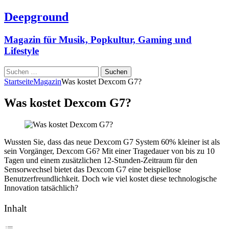
Deepground
Magazin für Musik, Popkultur, Gaming und
Lifestyle
Suchen
nach:
Startseite
Magazin
Was kostet Dexcom G7?
Was kostet Dexcom G7?
Wussten Sie, dass das neue Dexcom G7 System 60% kleiner ist als
sein Vorgänger, Dexcom G6? Mit einer Tragedauer von bis zu 10
Tagen und einem zusätzlichen 12-Stunden-Zeitraum für den
Sensorwechsel bietet das Dexcom G7 eine beispiellose
Benutzerfreundlichkeit. Doch wie viel kostet diese technologische
Innovation tatsächlich?
Inhalt