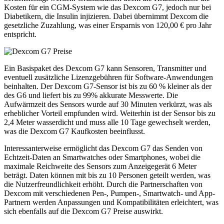
Kosten für ein CGM-System wie das Dexcom G7, jedoch nur bei
Diabetikern, die Insulin injizieren. Dabei übernimmt Dexcom die
gesetzliche Zuzahlung, was einer Ersparnis von 120,00 € pro Jahr
entspricht.
Ein Basispaket des Dexcom G7 kann Sensoren, Transmitter und
eventuell zusätzliche Lizenzgebühren für Software-Anwendungen
beinhalten. Der Dexcom G7-Sensor ist bis zu 60 % kleiner als der
des G6 und liefert bis zu 99% akkurate Messwerte. Die
Aufwärmzeit des Sensors wurde auf 30 Minuten verkürzt, was als
erheblicher Vorteil empfunden wird. Weiterhin ist der Sensor bis zu
2,4 Meter wasserdicht und muss alle 10 Tage gewechselt werden,
was die Dexcom G7 Kaufkosten beeinflusst.
Interessanterweise ermöglicht das Dexcom G7 das Senden von
Echtzeit-Daten an Smartwatches oder Smartphones, wobei die
maximale Reichweite des Sensors zum Anzeigegerät 6 Meter
beträgt. Daten können mit bis zu 10 Personen geteilt werden, was
die Nutzerfreundlichkeit erhöht. Durch die Partnerschaften von
Dexcom mit verschiedenen Pen-, Pumpen-, Smartwatch- und App-
Partnern werden Anpassungen und Kompatibilitäten erleichtert, was
sich ebenfalls auf die Dexcom G7 Preise auswirkt.