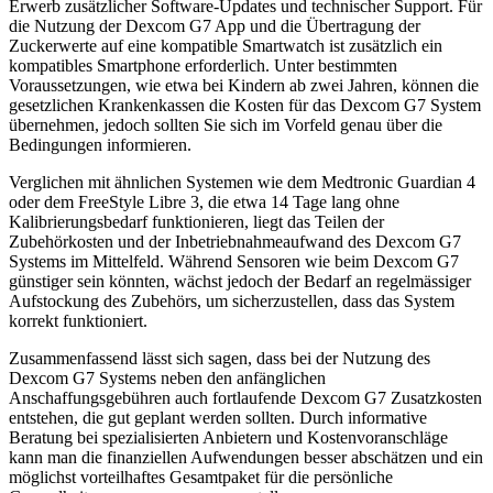
Erwerb zusätzlicher Software-Updates und technischer Support. Für
die Nutzung der Dexcom G7 App und die Übertragung der
Zuckerwerte auf eine kompatible Smartwatch ist zusätzlich ein
kompatibles Smartphone erforderlich. Unter bestimmten
Voraussetzungen, wie etwa bei Kindern ab zwei Jahren, können die
gesetzlichen Krankenkassen die Kosten für das Dexcom G7 System
übernehmen, jedoch sollten Sie sich im Vorfeld genau über die
Bedingungen informieren.
Verglichen mit ähnlichen Systemen wie dem Medtronic Guardian 4
oder dem FreeStyle Libre 3, die etwa 14 Tage lang ohne
Kalibrierungsbedarf funktionieren, liegt das Teilen der
Zubehörkosten und der Inbetriebnahmeaufwand des Dexcom G7
Systems im Mittelfeld. Während Sensoren wie beim Dexcom G7
günstiger sein könnten, wächst jedoch der Bedarf an regelmässiger
Aufstockung des Zubehörs, um sicherzustellen, dass das System
korrekt funktioniert.
Zusammenfassend lässt sich sagen, dass bei der Nutzung des
Dexcom G7 Systems neben den anfänglichen
Anschaffungsgebühren auch fortlaufende Dexcom G7 Zusatzkosten
entstehen, die gut geplant werden sollten. Durch informative
Beratung bei spezialisierten Anbietern und Kostenvoranschläge
kann man die finanziellen Aufwendungen besser abschätzen und ein
möglichst vorteilhaftes Gesamtpaket für die persönliche