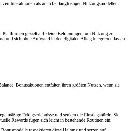
 kurzen Interaktionen als auch bei langfristigen Nutzungsmodellen.
n Plattformen gezielt auf kleine Belohnungen, um Nutzung zu
ind und sich ohne Aufwand in den digitalen Alltag integrieren lassen.
Balance: Bonusaktionen entfalten ihren größten Nutzen, wenn sie
regelmäßige Erfolgserlebnisse und senken die Einstiegshürde. Sie
uelle Rewards fügen sich leicht in bestehende Routinen ein.
 Bonusmodelle respektieren diese Haltung und setzen auf