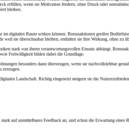
ck erfüllen, wenn sie Motivation fördern, ohne Druck oder unrealisti
ert bleiben.
e im digitalen Raum wirken können. Bonusaktionen greifen Bedürfnisse
e weil sie überschaubar bleiben, entfalten sie ihre Wirkung, ohne zu 
haniken stark von ihrem verantwortungsvollen Einsatz abhängt. Bonusak
wie Freiwilligkeit bilden dabei die Grundlage.
ohnungen besonders dann überzeugen, wenn sie nachvollziehbar gestalt
u erzeugen.
igitalen Landschaft. Richtig eingesetzt steigern sie die Nutzerzufried
 stark auf unmittelbares Feedback an, und schon die Erwartung eines