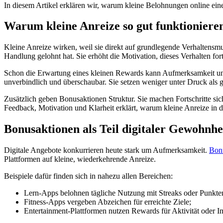
In diesem Artikel erklären wir, warum kleine Belohnungen online ei
Warum kleine Anreize so gut funktioniere
Kleine Anreize wirken, weil sie direkt auf grundlegende Verhaltensmu
Handlung gelohnt hat. Sie erhöht die Motivation, dieses Verhalten for
Schon die Erwartung eines kleinen Rewards kann Aufmerksamkeit und E
unverbindlich und überschaubar. Sie setzen weniger unter Druck al
Zusätzlich geben Bonusaktionen Struktur. Sie machen Fortschritte sich
Feedback, Motivation und Klarheit erklärt, warum kleine Anreize in d
Bonusaktionen als Teil digitaler Gewohnhe
Digitale Angebote konkurrieren heute stark um Aufmerksamkeit.
Bon
Plattformen auf kleine, wiederkehrende Anreize.
Beispiele dafür finden sich in nahezu allen Bereichen:
Lern-Apps belohnen tägliche Nutzung mit Streaks oder Punkte
Fitness-Apps vergeben Abzeichen für erreichte Ziele;
Entertainment-Plattformen nutzen Rewards für Aktivität oder In