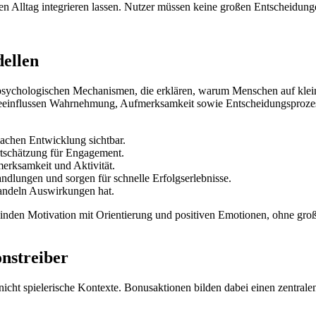
den Alltag integrieren lassen. Nutzer müssen keine großen Entscheidunge
dellen
f psychologischen Mechanismen, die erklären, warum Menschen auf klei
nd beeinflussen Wahrnehmung, Aufmerksamkeit sowie Entscheidungsproze
achen Entwicklung sichtbar.
tschätzung für Engagement.
erksamkeit und Aktivität.
dlungen und sorgen für schnelle Erfolgserlebnisse.
Handeln Auswirkungen hat.
binden Motivation mit Orientierung und positiven Emotionen, ohne gro
onstreiber
nicht spielerische Kontexte. Bonusaktionen bilden dabei einen zentral