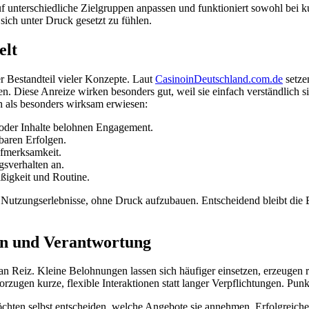
ch auf unterschiedliche Zielgruppen anpassen und funktioniert sowohl bei
ich unter Druck gesetzt zu fühlen.
elt
er Bestandteil vieler Konzepte. Laut
CasinoinDeutschland.com.de
setze
en. Diese Anreize wirken besonders gut, weil sie einfach verständlich s
 als besonders wirksam erwiesen:
 oder Inhalte belohnen Engagement.
tbaren Erfolgen.
ufmerksamkeit.
sverhalten an.
ßigkeit und Routine.
 Nutzungserlebnisse, ohne Druck aufzubauen. Entscheidend bleibt die 
en und Verantwortung
l an Reiz. Kleine Belohnungen lassen sich häufiger einsetzen, erzeugen 
ugen kurze, flexible Interaktionen statt langer Verpflichtungen. Punkt
chten selbst entscheiden, welche Angebote sie annehmen. Erfolgreiche