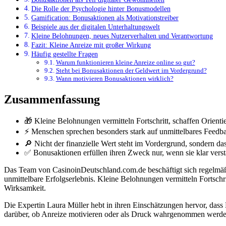
Die Rolle der Psychologie hinter Bonusmodellen
Gamification: Bonusaktionen als Motivationstreiber
Beispiele aus der digitalen Unterhaltungswelt
Kleine Belohnungen, neues Nutzerverhalten und Verantwortung
Fazit: Kleine Anreize mit großer Wirkung
Häufig gestellte Fragen
Warum funktionieren kleine Anreize online so gut?
Steht bei Bonusaktionen der Geldwert im Vordergrund?
Wann motivieren Bonusaktionen wirklich?
Zusammenfassung
🎁 Kleine Belohnungen vermitteln Fortschritt, schaffen Orienti
⚡ Menschen sprechen besonders stark auf unmittelbares Feedbac
🔎 Nicht der finanzielle Wert steht im Vordergrund, sondern das
✅ Bonusaktionen erfüllen ihren Zweck nur, wenn sie klar verstä
Das Team von CasinoinDeutschland.com.de beschäftigt sich regelmäßig
unmittelbare Erfolgserlebnis. Kleine Belohnungen vermitteln Fortschri
Wirksamkeit.
Die Expertin Laura Müller hebt in ihren Einschätzungen hervor, dass B
darüber, ob Anreize motivieren oder als Druck wahrgenommen werde