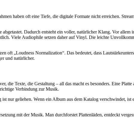
hmen haben oft eine Tiefe, die digitale Formate nicht erreichen. Str
e abgetastet. Dadurch entsteht ein voller, natürlicher Klang. Vor allem
lich. Viele Audiophile setzen daher auf Vinyl. Die leichte Unvollkom
zen oft „Loudness Normalization“. Das bedeutet, dass Lautstärkeunters
r und natürlicher.
r, die Texte, die Gestaltung – all das macht es besonders. Eine Platte 
 richtige Verbindung zur Musik.
 ist nur geliehen. Wenn ein Album aus dem Katalog verschwindet, ist e
zung mit der Musik. Man durchforstet Plattenläden, entdeckt vergesse