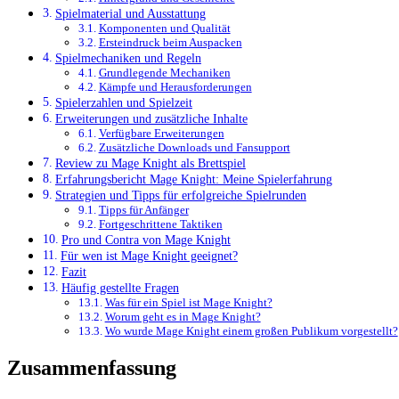
Spielmaterial und Ausstattung
Komponenten und Qualität
Ersteindruck beim Auspacken
Spielmechaniken und Regeln
Grundlegende Mechaniken
Kämpfe und Herausforderungen
Spielerzahlen und Spielzeit
Erweiterungen und zusätzliche Inhalte
Verfügbare Erweiterungen
Zusätzliche Downloads und Fansupport
Review zu Mage Knight als Brettspiel
Erfahrungsbericht Mage Knight: Meine Spielerfahrung
Strategien und Tipps für erfolgreiche Spielrunden
Tipps für Anfänger
Fortgeschrittene Taktiken
Pro und Contra von Mage Knight
Für wen ist Mage Knight geeignet?
Fazit
Häufig gestellte Fragen
Was für ein Spiel ist Mage Knight?
Worum geht es in Mage Knight?
Wo wurde Mage Knight einem großen Publikum vorgestellt?
Zusammenfassung