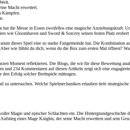
-Welt.
ine Macht erweitert.
en Kämpfen.
n.
n hat die Messe in Essen zweifellos eine magische Anziehungskraft. U
lers wie Gloomhaven und Sword & Sorcery seinen festen Platz erobert 
 warum dieses Spiel eine so starke Fangemeinde hat. Die Kombination a
 Aber wie fühlst du dich, wenn du die Box zum ersten Mal öffnest? Wa
kurzen Moment reflektieren. Die Blogs, die wir für diese Bewertung ana
ern und 234 Kommentaren auf diesen Artikeln zeigt sich eine engagierte 
e den Erfolg solcher Brettspiele mittragen.
ail zu untersuchen. Welche Spielmechaniken erlauben tiefe strategisc
 voller Magie und epischer Schlachten ein. Die Hintergrundgeschichte d
 Aufstieg eines Mage Knights, der seine Macht erweitern und sein Gesc