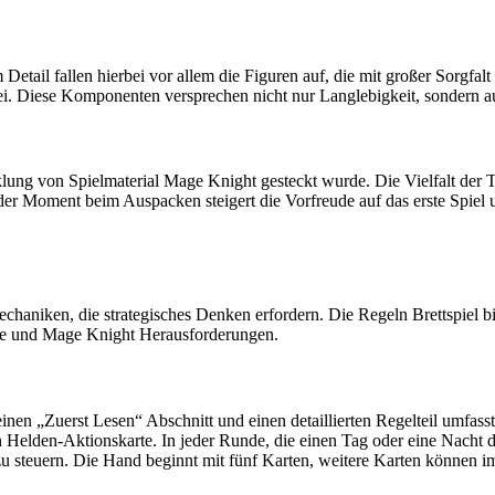
ail fallen hierbei vor allem die Figuren auf, die mit großer Sorgfalt 
i. Diese Komponenten versprechen nicht nur Langlebigkeit, sondern au
lung von Spielmaterial Mage Knight gesteckt wurde. Die Vielfalt der Te
oment beim Auspacken steigert die Vorfreude auf das erste Spiel und 
chaniken, die strategisches Denken erfordern. Die Regeln Brettspiel bi
fe und Mage Knight Herausforderungen.
nen „Zuerst Lesen“ Abschnitt und einen detaillierten Regelteil umfass
en Helden-Aktionskarte. In jeder Runde, die einen Tag oder eine Nacht d
 steuern. Die Hand beginnt mit fünf Karten, weitere Karten können 