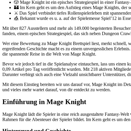
🎲 Mage Knight ist ein episches Strategiespiel in einer Fantasy
🏰 Im Kern geht es um den Aufstieg eines Mage Knights, der se
⚔️ Das Spiel verbindet tiefes Rollenspielerleben mit spannend
🎪 Bekannt wurde es u. a. auf der Spielemesse Spiel’12 in Esse
Mit über 827 Ausstellern und mehr als 149.000 begeisterten Besucher
fanden, einem epischen Strategiespiel, das sich neben Dungeon Craw
Wer eine Bewertung zu Mage Knight Brettspiel liest, merkt schnell,
ergreifenden Geschichte macht es zu einem unvergesslichen Erlebnis.
die spannende Reise in die Welt von Mage Knight.
Bevor wir jedoch tief in die Spielanalyse eintauchen, lass uns einen 
0,09 Artikel pro Tag veröffentlicht wurden. Mit 218 aktiven Mitglied
Darunter verbirgt sich auch eine Vielzahl unsichtbarer Unterstützer, di
Mit diesem Einstieg bereiten wir uns darauf vor, Mage Knight im Det
und vieles mehr wartet darauf, von dir entdeckt zu werden.
Einführung in Mage Knight
Mage Knight lädt die Spieler in eine reich ausgestaltete Fantasy-Welt
Rahmen für die Abenteuer der Spieler bildet. Im Kern geht es um den
Hintergrund und Geschichte