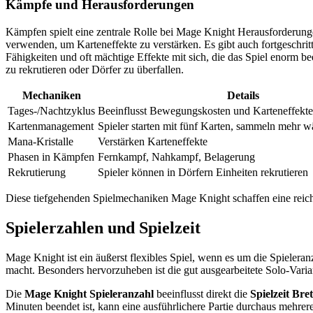
Kämpfe und Herausforderungen
Kämpfen spielt eine zentrale Rolle bei Mage Knight Herausforderun
verwenden, um Karteneffekte zu verstärken. Es gibt auch fortgeschrit
Fähigkeiten und oft mächtige Effekte mit sich, die das Spiel enorm b
zu rekrutieren oder Dörfer zu überfallen.
Mechaniken
Details
Tages-/Nachtzyklus
Beeinflusst Bewegungskosten und Karteneffekte
Kartenmanagement
Spieler starten mit fünf Karten, sammeln mehr w
Mana-Kristalle
Verstärken Karteneffekte
Phasen in Kämpfen
Fernkampf, Nahkampf, Belagerung
Rekrutierung
Spieler können in Dörfern Einheiten rekrutieren
Diese tiefgehenden Spielmechaniken Mage Knight schaffen eine reiche
Spielerzahlen und Spielzeit
Mage Knight ist ein äußerst flexibles Spiel, wenn es um die Spieleran
macht. Besonders hervorzuheben ist die gut ausgearbeitete Solo-Varia
Die
Mage Knight Spieleranzahl
beeinflusst direkt die
Spielzeit Bret
Minuten beendet ist, kann eine ausführlichere Partie durchaus mehrer