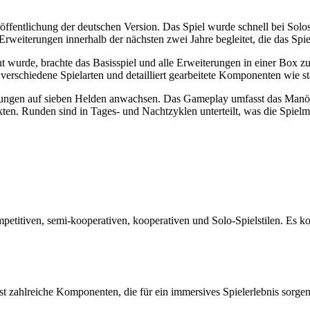
fentlichung der deutschen Version. Das Spiel wurde schnell bei Solospi
rweiterungen innerhalb der nächsten zwei Jahre begleitet, die das Spiele
 wurde, brachte das Basisspiel und alle Erweiterungen in einer Box zus
verschiedene Spielarten und detailliert gearbeitete Komponenten wie s
terungen auf sieben Helden anwachsen. Das Gameplay umfasst das Man
kten. Runden sind in Tages- und Nachtzyklen unterteilt, was die Spi
mpetitiven, semi-kooperativen, kooperativen und Solo-Spielstilen. Es
t zahlreiche Komponenten, die für ein immersives Spielerlebnis sorge