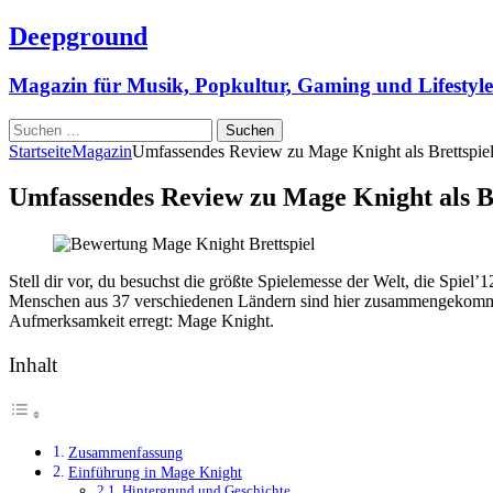
Deepground
Magazin für Musik, Popkultur, Gaming und Lifestyle
Suchen
nach:
Startseite
Magazin
Umfassendes Review zu Mage Knight als Brettspie
Umfassendes Review zu Mage Knight als Br
Stell dir vor, du besuchst die größte Spielemesse der Welt, die Spie
Menschen aus 37 verschiedenen Ländern sind hier zusammengekommen, um
Aufmerksamkeit erregt: Mage Knight.
Inhalt
Zusammenfassung
Einführung in Mage Knight
Hintergrund und Geschichte