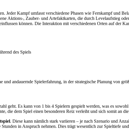
gen. Jeder Kampf umfasst verschiedene Phasen wie Fernkampf und Bel
tene Aktions-, Zauber- und Artefaktkarten, die durch Levelaufstieg od
eeinflussen können. Die Interaktion mit verschiedenen Orten auf der Ka
ährend des Spiels
 und andauernde Spielerfahrung, in der strategische Planung von größ
zahl geht. Es kann von 1 bis 4 Spielern gespielt werden, was es sowohl
nte, die dem Spiel einen besonderen Reiz verleiht und sich somit an di
tspiel
. Diese kann nämlich stark variieren – je nach Szenario und Anza
e Stunden in Anspruch nehmen. Dies trägt wesentlich zur Spieltiefe und